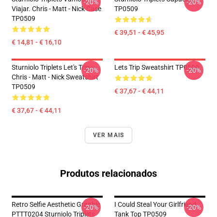
-20%
-20%
Viajar. Chris - Matt - Nick Case
TP0509
TP0509
€ 39,51 - € 45,95
€ 14,81 - € 16,10
Sturniolo Triplets Let's Trip -
Lets Trip Sweatshirt TP0509
-20%
-20%
Chris - Matt - Nick Sweatshirt
TP0509
€ 37,67 - € 44,11
€ 37,67 - € 44,11
VER MAIS
Produtos relacionados
Retro Selfie Aesthetic Graphic
I Could Steal Your Girlfriend
-20%
-20%
PTTT0204 Sturniolo Triplets
Tank Top TP0509