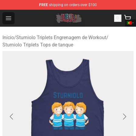
FREE
shipping on orders over $100
Sturniolo Triplets Shop - Official Sturniolo Triplets Merc
Open menu
Início
/
Sturniolo Triplets Engrenagem de Workout
/
Sturniolo Triplets Tops de tanque