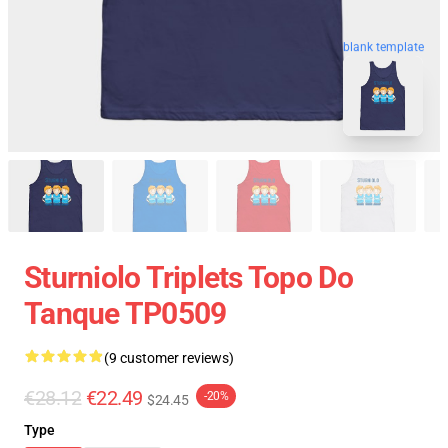
blank template
Sturniolo Triplets Topo Do
Tanque TP0509
(9 customer reviews)
€28.12
€22.49
-20%
$24.45
Type