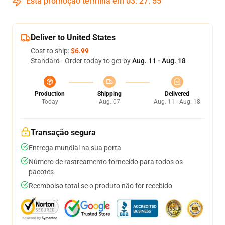
Esta promoção termina em
03
:
27
:
54
Deliver to United States
Cost to ship:
$6.99
Standard - Order today to get by
Aug. 11 - Aug. 18
Production
Shipping
Delivered
Today
Aug. 07
Aug. 11 - Aug. 18
Transação segura
Entrega mundial na sua porta
Número de rastreamento fornecido para todos os
pacotes
Reembolso total se o produto não for recebido