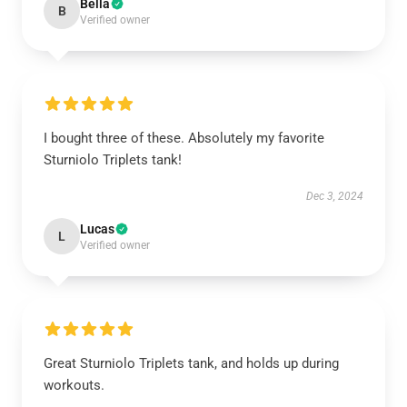
Bella
B
Verified owner
I bought three of these. Absolutely my favorite
Sturniolo Triplets tank!
Dec 3, 2024
Lucas
L
Verified owner
Great Sturniolo Triplets tank, and holds up during
workouts.