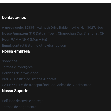
Contacte-nos
A nossa sede
: 128351 Azimuth Drive Baldwinsville, Ny 13027, Nós
Nosso Armazém
: 310 Datuan Town, Changchun City, Shanghai, CN
Hour
: 9AM – 5PM (Mon – Fri)
Email
: contact@sturniolotripletsshop.com
Nossa empresa
Sobre nós
Termos e Condições
Políticas de privacidade
DMCA - Política de Direitos Autorais
CA SB657: Lei de Transparência de Cadeia de Suprimentos
Nosso Suporte
Políticas de envio e entrega
Termos de pagamento