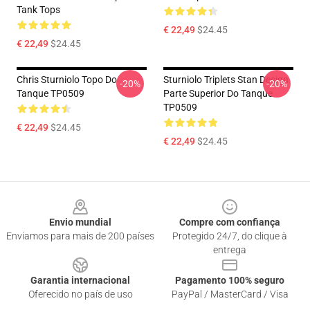
Tank Tops
€ 22,49
$24.45
€ 22,49
$24.45
Chris Sturniolo Topo Do
Sturniolo Triplets Stan Design
-20%
-20%
Tanque TP0509
Parte Superior Do Tanque
TP0509
€ 22,49
$24.45
€ 22,49
$24.45
Footer
Envio mundial
Compre com confiança
Enviamos para mais de 200 países
Protegido 24/7, do clique à
entrega
Garantia internacional
Pagamento 100% seguro
Oferecido no país de uso
PayPal / MasterCard / Visa