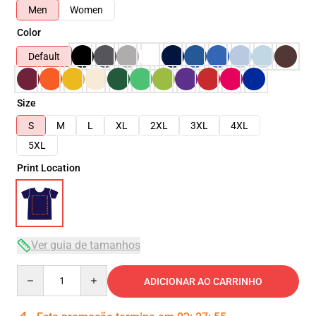
Men
Women
Color
Default
Size
S
M
L
XL
2XL
3XL
4XL
5XL
Print Location
Ver guia de tamanhos
Quantity
ADICIONAR AO CARRINHO