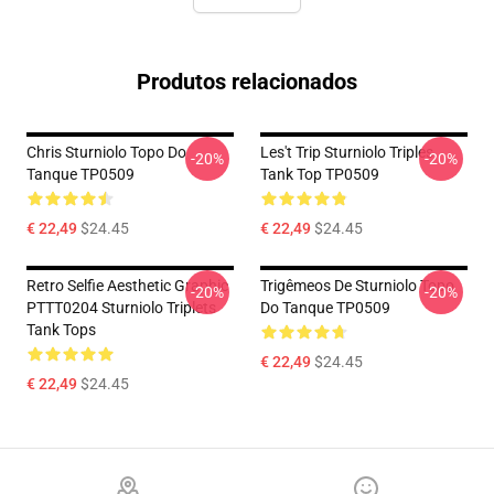
Produtos relacionados
Chris Sturniolo Topo Do
Les't Trip Sturniolo Triples
-20%
-20%
Tanque TP0509
Tank Top TP0509
€ 22,49
$24.45
€ 22,49
$24.45
Retro Selfie Aesthetic Graphic
Trigêmeos De Sturniolo Topo
-20%
-20%
PTTT0204 Sturniolo Triplets
Do Tanque TP0509
Tank Tops
€ 22,49
$24.45
€ 22,49
$24.45
Footer