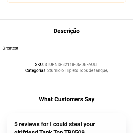
Descrição
Greatest
SKU
:
STURNIS-82118-06-DEFAULT
Categorias
:
Sturniolo Triplets Tops de tanque
,
What Customers Say
5 reviews for I could steal your
girlfriend Tank Top TP0509