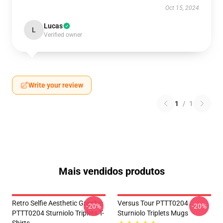
Oct 15, 2024
Lucas
L
Verified owner
Write your review
1
/
1
Mais vendidos produtos
Retro Selfie Aesthetic Graphic
Versus Tour PTTT0204
-20%
-20%
PTTT0204 Sturniolo Triplets T-
Sturniolo Triplets Mugs