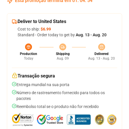
Esta promoção termina em
01
:
04
:
54
Deliver to United States
Cost to ship:
$6.99
Standard - Order today to get by
Aug. 13 - Aug. 20
Production
Shipping
Delivered
Today
Aug. 09
Aug. 13 - Aug. 20
Transação segura
Entrega mundial na sua porta
Número de rastreamento fornecido para todos os
pacotes
Reembolso total se o produto não for recebido