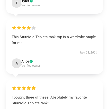
Tyler
T
Verified owner
This Sturniolo Triplets tank top is a wardrobe staple
for me.
Nov 28, 2024
Alice
A
Verified owner
I bought three of these. Absolutely my favorite
Sturniolo Triplets tank!