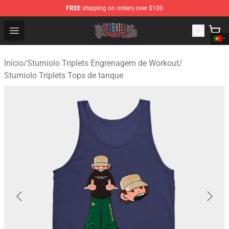
FREE
shipping on orders over $100
Sturniolo Triplets Shop - Official Sturniolo Triplets Merc
Open menu
Início
/
Sturniolo Triplets Engrenagem de Workout
/
Sturniolo Triplets Tops de tanque