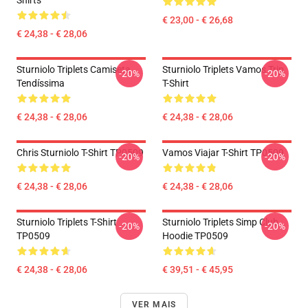
Shirts
€ 23,00 - € 26,68
€ 24,38 - € 28,06
Sturniolo Triplets Camiseta
Sturniolo Triplets Vamos Trip
-20%
-20%
Tendíssima
T-Shirt
€ 24,38 - € 28,06
€ 24,38 - € 28,06
Chris Sturniolo T-Shirt TP0509
Vamos Viajar T-Shirt TP0509
-20%
-20%
€ 24,38 - € 28,06
€ 24,38 - € 28,06
Sturniolo Triplets T-Shirt
Sturniolo Triplets Simp Club
-20%
-20%
TP0509
Hoodie TP0509
€ 24,38 - € 28,06
€ 39,51 - € 45,95
VER MAIS