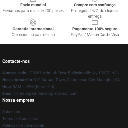
Envio mundial
Compre com confiança
Enviamos para mais de 200 países
Protegido 24/7, do clique à
entrega
Garantia internacional
Pagamento 100% seguro
Oferecido no país de uso
PayPal / MasterCard / Visa
Contacte-nos
A nossa sede
: 128351 Azimuth Drive Baldwinsville, Ny 13027, Nós
Nosso Armazém
: 310 Datuan Town, Changchun City, Shanghai, CN
Hour
: 9AM – 5PM (Mon – Fri)
Email
: contact@sturniolotripletsshop.com
Nossa empresa
Sobre nós
Termos e Condições
Políticas de privacidade