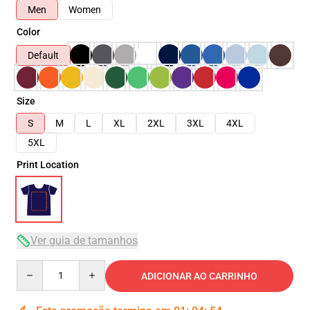
Men
Women
Color
Default
Size
S
M
L
XL
2XL
3XL
4XL
5XL
Print Location
Ver guia de tamanhos
Quantity
ADICIONAR AO CARRINHO