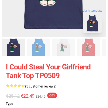
blank template
I Could Steal Your Girlfriend
Tank Top TP0509
(5 customer reviews)
€28.12
€22.49
-20%
$24.45
Type