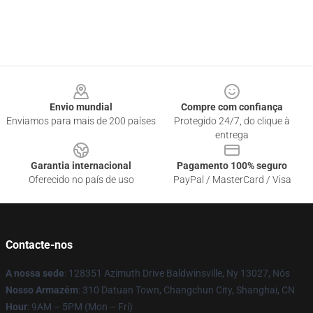
Footer
Envio mundial
Compre com confiança
Enviamos para mais de 200 países
Protegido 24/7, do clique à
entrega
Garantia internacional
Pagamento 100% seguro
Oferecido no país de uso
PayPal / MasterCard / Visa
Contacte-nos
A nossa sede
: 128351 Azimuth Drive Baldwinsville, Ny 13027, Nós
Nosso Armazém
: 310 Datuan Town, Changchun City, Shanghai, CN
Hour
: 9AM – 5PM (Mon – Fri)