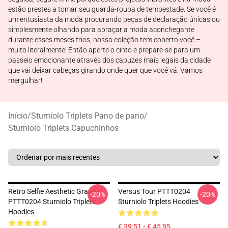
estão prestes a tomar seu guarda-roupa de tempestade. Se você é
um entusiasta da moda procurando peças de declaração únicas ou
simplesmente olhando para abraçar a moda aconchegante
durante esses meses frios, nossa coleção tem coberto você –
muito literalmente! Então aperte o cinto e prepare-se para um
passeio emocionante através dos capuzes mais legais da cidade
que vai deixar cabeças girando onde quer que você vá. Vamos
mergulhar!
Início
/
Sturniolo Triplets Pano de pano
/
Sturniolo Triplets Capuchinhos
Retro Selfie Aesthetic Graphic
Versus Tour PTTT0204
-20%
-20%
PTTT0204 Sturniolo Triplets
Sturniolo Triplets Hoodies
Hoodies
€ 39,51 - € 45,95