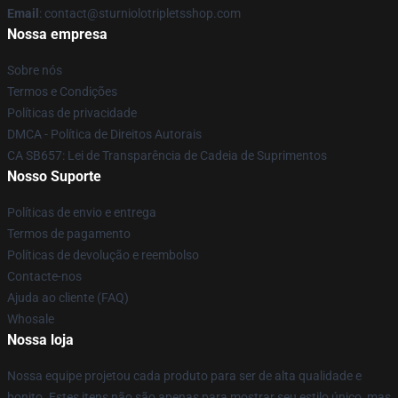
Email
: contact@sturniolotripletsshop.com
Nossa empresa
Sobre nós
Termos e Condições
Políticas de privacidade
DMCA - Política de Direitos Autorais
CA SB657: Lei de Transparência de Cadeia de Suprimentos
Nosso Suporte
Políticas de envio e entrega
Termos de pagamento
Políticas de devolução e reembolso
Contacte-nos
Ajuda ao cliente (FAQ)
Whosale
Nossa loja
Nossa equipe projetou cada produto para ser de alta qualidade e
bonito. Estes itens não são apenas para mostrar seu estilo único, mas