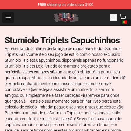
FREE
shipping on orders over $100
Sturniolo Triplets Shop - Official Sturniolo Triplets Merc
Open menu
Sturniolo Triplets Capuchinhos
Apresentando a última declaração de moda para todos Sturniolo
Triplets Fãs! Aumente o seu jogo de estilo com o nosso exclusivo
Sturniolo Triplets Capuchinhos, disponíveis apenas no funcionário
Sturniolo Triplets Loja. Criado com amor e projetado para a
perfeição, estes capuzes são uma adição obrigatória para o seu
guarda-roupa. Abrace sua identidade única como um verdadeiro fã
e exibi-lo confiantemente com nossos capuzes modernos e
confortáveis. Quer esteja a assistir a um concerto, a sair com
amigos, ou simplesmente a fazer cabeças virarem-se para onde
quer que vá – este é o seu momento para brilhar! Não perca esta
coleção de edição limitada; pegue o seu hoje antes que eles se vão!
Bem-vindo ao mundo de Sturniolo Triplets Hoodies, onde o estilo
encontra conforto e triplicar a diversão! Se você está cansado de
capuzes comuns que simplesmente se misturam ao fundo, em
seguida, segure firme porque estes projetos vibrantes e na moda