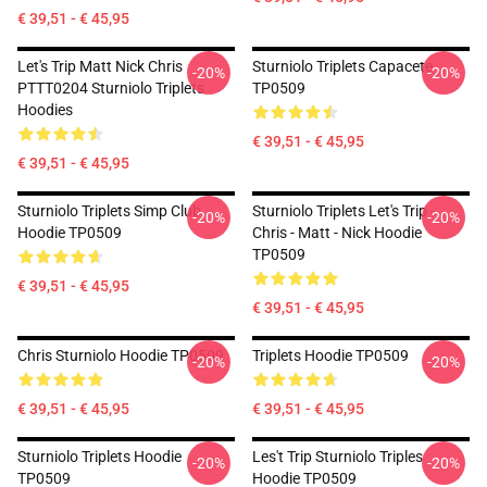
€ 39,51 - € 45,95
Let's Trip Matt Nick Chris
Sturniolo Triplets Capacete
-20%
-20%
PTTT0204 Sturniolo Triplets
TP0509
Hoodies
€ 39,51 - € 45,95
€ 39,51 - € 45,95
Sturniolo Triplets Simp Club
Sturniolo Triplets Let's Trip -
-20%
-20%
Hoodie TP0509
Chris - Matt - Nick Hoodie
TP0509
€ 39,51 - € 45,95
€ 39,51 - € 45,95
Chris Sturniolo Hoodie TP0509
Triplets Hoodie TP0509
-20%
-20%
€ 39,51 - € 45,95
€ 39,51 - € 45,95
Sturniolo Triplets Hoodie
Les't Trip Sturniolo Triples
-20%
-20%
TP0509
Hoodie TP0509