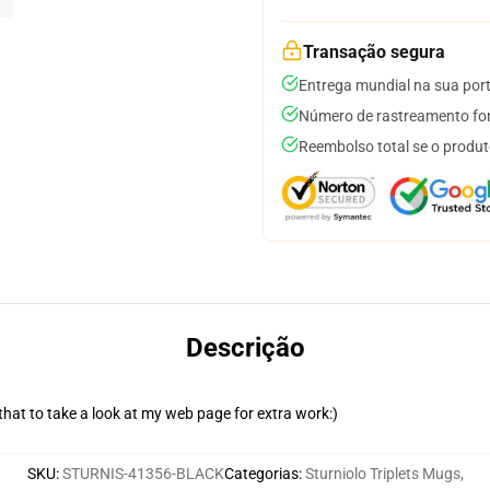
Transação segura
Entrega mundial na sua por
Número de rastreamento for
Reembolso total se o produt
Descrição
e that to take a look at my web page for extra work:)
SKU
:
STURNIS-41356-BLACK
Categorias
:
Sturniolo Triplets Mugs
,