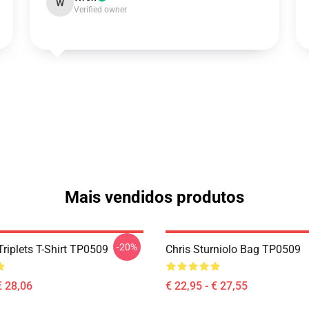
W
Verified owner
Mais vendidos produtos
-20%
Triplets T-Shirt TP0509
Chris Sturniolo Bag TP0509
€ 28,06
€ 22,95 - € 27,55