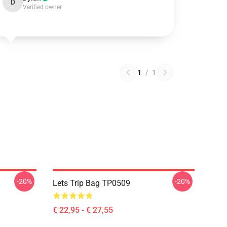
D
Verified owner
1
/
1
-20%
-20%
Lets Trip Bag TP0509
€ 22,95 - € 27,55