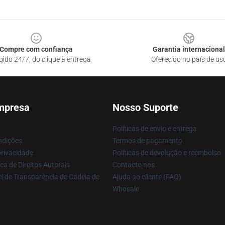
Compre com confiança
Garantia internacional
gido 24/7, do clique à entrega
Oferecido no país de us
mpresa
Nosso Suporte
Políticas de envio e entrega
ndições
Termos de pagamento
privacidade
Políticas de devolução e reembolso
ca de Direitos Autorais
Contacte-nos
i de Transparência de Cadeia de
Ajuda ao cliente (FAQ)
Whosale