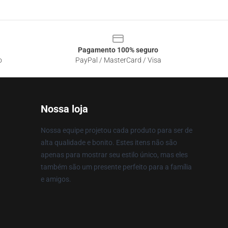
Pagamento 100% seguro
o
PayPal / MasterCard / Visa
Nossa loja
Nossa equipe projetou cada produto para ser de
alta qualidade e bonito. Estes itens não são
apenas para mostrar seu estilo único, mas eles
também são um presente perfeito para a família
e amigos.