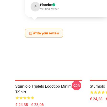
Phoebe
P
Verified owner
Write your review
-20%
Sturniolo Triplets Logotipo Minimalista
Sturniolo 
T-Shirt
€ 24,38 - 
€ 24,38 - € 28,06