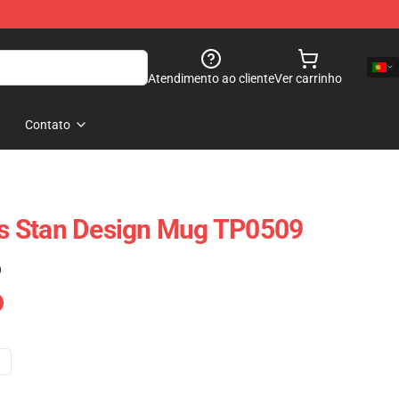
Atendimento ao cliente
Ver carrinho
Contato
ets Stan Design Mug TP0509
)