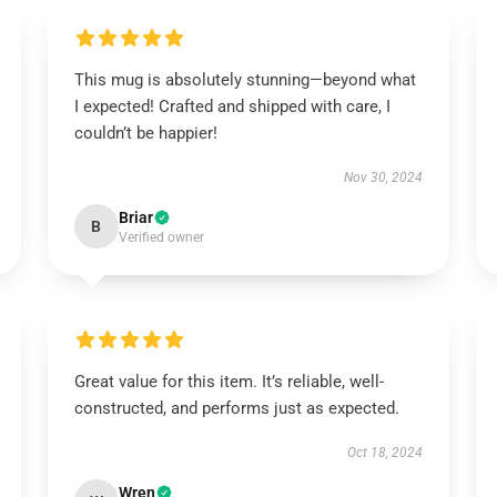
This mug is absolutely stunning—beyond what
I expected! Crafted and shipped with care, I
couldn’t be happier!
Nov 30, 2024
Briar
B
Verified owner
Great value for this item. It’s reliable, well-
constructed, and performs just as expected.
Oct 18, 2024
Wren