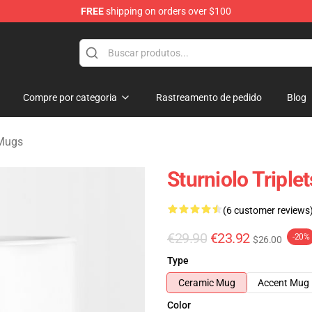
FREE
shipping on orders over $100
rchandise Store
Compre por categoria
Rastreamento de pedido
Blog
 Mugs
Sturniolo Tripl
(6 customer reviews
€29.90
€23.92
-20%
$26.00
Type
Ceramic Mug
Accent Mug
Color