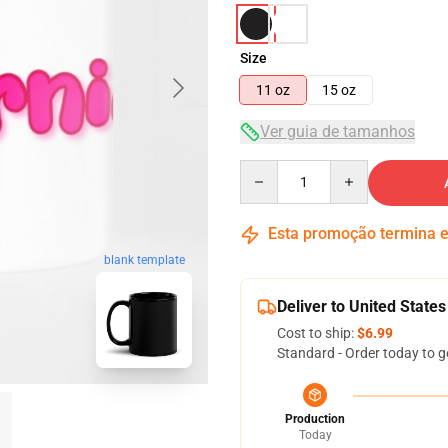
Size
11 oz
15 oz
Ver guia de tamanhos
Quantity
Esta promoção termina
blank template
Deliver to United States
Cost to ship:
$6.99
Standard - Order today to g
Production
Today