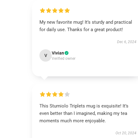
My new favorite mug! It’s sturdy and practical
for daily use. Thanks for a great product!
Dec 6, 2024
Vivian
V
Verified owner
This Sturniolo Triplets mug is exquisite! It’s
even better than I imagined, making my tea
moments much more enjoyable.
Oct 20, 2024