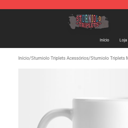
Sturniolo Triplets Shop - Official Sturniolo Triplets Me
Início
Loja
Início
/
Sturniolo Triplets Acessórios
/
Sturniolo Triplets