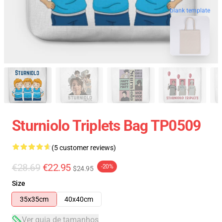
blank template
Sturniolo Triplets Bag TP0509
(5 customer reviews)
€28.69
€22.95
-20%
$24.95
Size
35x35cm
40x40cm
Ver guia de tamanhos