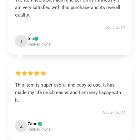
The item feels premium and performs flawlessly. I
am very satisfied with this purchase and its overall
quality.
Dec 5, 2024
Iris
I
Verified owner
This item is super useful and easy to use. It has
made my life much easier and I am very happy with
it.
Nov 27, 2024
Zane
Z
Verified owner