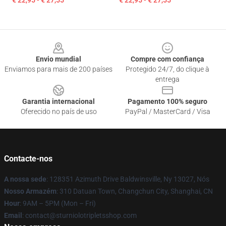
€ 22,95 - € 27,55
€ 22,95 - € 27,55
Footer
Envio mundial
Compre com confiança
Enviamos para mais de 200 países
Protegido 24/7, do clique à
entrega
Garantia internacional
Pagamento 100% seguro
Oferecido no país de uso
PayPal / MasterCard / Visa
Contacte-nos
A nossa sede
: 128351 Azimuth Drive Baldwinsville, Ny 13027, Nós
Nosso Armazém
: 310 Datuan Town, Changchun City, Shanghai, CN
Hour
: 9AM – 5PM (Mon – Fri)
Email
: contact@sturniolotripletsshop.com