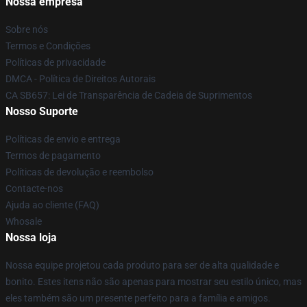
Nossa empresa
Sobre nós
Termos e Condições
Políticas de privacidade
DMCA - Política de Direitos Autorais
CA SB657: Lei de Transparência de Cadeia de Suprimentos
Nosso Suporte
Políticas de envio e entrega
Termos de pagamento
Políticas de devolução e reembolso
Contacte-nos
Ajuda ao cliente (FAQ)
Whosale
Nossa loja
Nossa equipe projetou cada produto para ser de alta qualidade e
bonito. Estes itens não são apenas para mostrar seu estilo único, mas
eles também são um presente perfeito para a família e amigos.