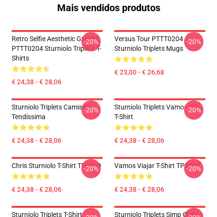
Mais vendidos produtos
Retro Selfie Aesthetic Graphic
Versus Tour PTTT0204
-20%
-20%
PTTT0204 Sturniolo Triplets T-
Sturniolo Triplets Mugs
Shirts
€ 23,00 - € 26,68
€ 24,38 - € 28,06
Sturniolo Triplets Camiseta
Sturniolo Triplets Vamos Trip
-20%
-20%
Tendíssima
T-Shirt
€ 24,38 - € 28,06
€ 24,38 - € 28,06
Chris Sturniolo T-Shirt TP0509
Vamos Viajar T-Shirt TP0509
-20%
-20%
€ 24,38 - € 28,06
€ 24,38 - € 28,06
Sturniolo Triplets T-Shirt
Sturniolo Triplets Simp Club