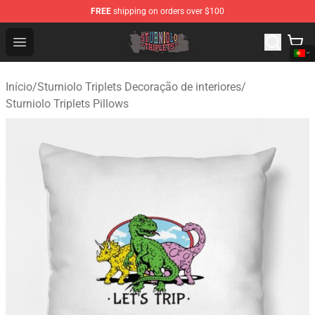
FREE
shipping on orders over $100
Sturniolo Triplets Shop - Official Sturniolo Triplets Merc
Open menu
Início
/
Sturniolo Triplets Decoração de interiores
/
Sturniolo Triplets Pillows