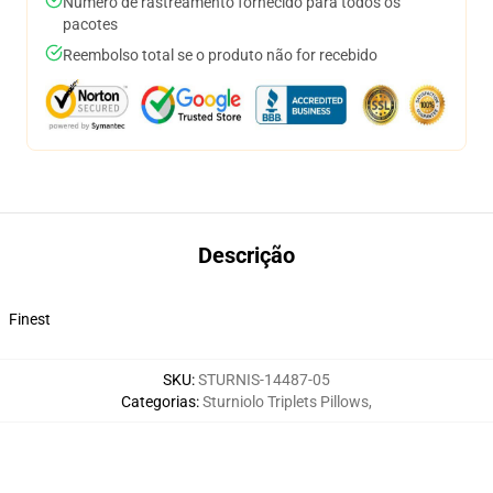
Número de rastreamento fornecido para todos os
pacotes
Reembolso total se o produto não for recebido
Descrição
Finest
SKU
:
STURNIS-14487-05
Categorias
:
Sturniolo Triplets Pillows
,