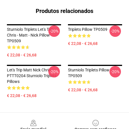
Produtos relacionados
Sturniolo Triplets Let's Trip -
Triplets Pillow TP0509
-20%
-20%
Chris - Matt - Nick Pillow
TP0509
€ 22,08 - € 26,68
€ 22,08 - € 26,68
Let's Trip Matt Nick Chris
Sturniolo Triplets Pillow
-20%
-20%
PTTT0204 Sturniolo Triplets
TP0509
Pillows
€ 22,08 - € 26,68
€ 22,08 - € 26,68
Footer