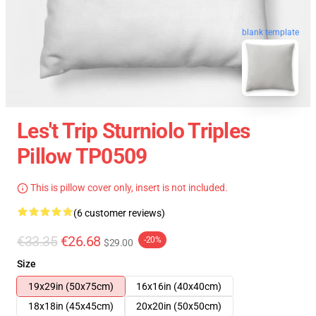
blank template
Les't Trip Sturniolo Triples
Pillow TP0509
This is pillow cover only, insert is not included.
(6 customer reviews)
€33.35
€26.68
-20%
$29.00
Size
19x29in (50x75cm)
16x16in (40x40cm)
18x18in (45x45cm)
20x20in (50x50cm)