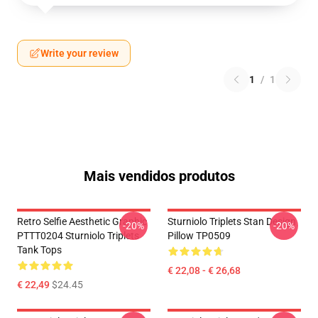
Write your review
1
/
1
Mais vendidos produtos
Retro Selfie Aesthetic Graphic
Sturniolo Triplets Stan Design
-20%
-20%
PTTT0204 Sturniolo Triplets
Pillow TP0509
Tank Tops
€ 22,08 - € 26,68
€ 22,49
$24.45