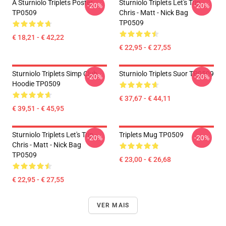
A Sturniolo Triplets Poster
Sturniolo Triplets Let's Trip -
-20%
-20%
TP0509
Chris - Matt - Nick Bag
TP0509
€ 18,21 - € 42,22
€ 22,95 - € 27,55
Sturniolo Triplets Simp Club
Sturniolo Triplets Suor TP0509
-20%
-20%
Hoodie TP0509
€ 37,67 - € 44,11
€ 39,51 - € 45,95
Sturniolo Triplets Let's Trip -
Triplets Mug TP0509
-20%
-20%
Chris - Matt - Nick Bag
TP0509
€ 23,00 - € 26,68
€ 22,95 - € 27,55
VER MAIS