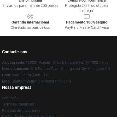
Envio mundial
Compre com confiança
Enviamos para mais de 200 países
Protegido 24/7, do clique à
entrega
Garantia internacional
Pagamento 100% seguro
Oferecido no país de uso
PayPal / MasterCard / Visa
Contacte-nos
A nossa sede
: 128351 Azimuth Drive Baldwinsville, Ny 13027, Nós
Nosso Armazém
: 310 Datuan Town, Changchun City, Shanghai, CN
Hour
: 9AM – 5PM (Mon – Fri)
Email
: contact@sturniolotripletsshop.com
Nossa empresa
Sobre nós
Termos e Condições
Políticas de privacidade
DMCA - Política de Direitos Autorais