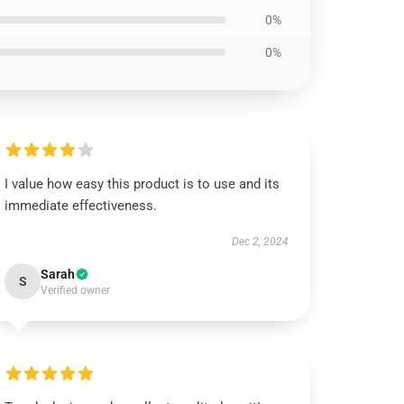
0%
0%
I value how easy this product is to use and its
immediate effectiveness.
Dec 2, 2024
Sarah
S
Verified owner