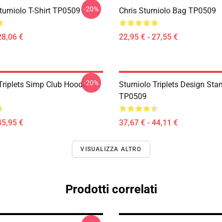
-20%
 Sturniolo T-Shirt TP0509
Chris Sturniolo Bag TP0509
28,06 €
22,95 € - 27,55 €
-20%
Triplets Simp Club Hoodie
Sturniolo Triplets Design Sta
TP0509
45,95 €
37,67 € - 44,11 €
VISUALIZZA ALTRO
Prodotti correlati