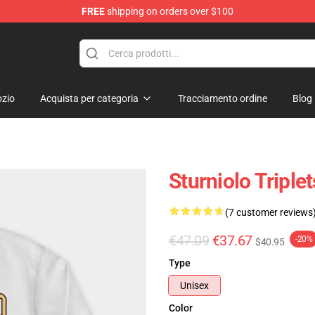
FREE
shipping on orders over $100
rchandise Store
zio
Acquista per categoria
Tracciamento ordine
Blog
Sturniolo Triple
(7 customer reviews
€47.09
€37.67
-20%
$40.95
Type
Unisex
Color