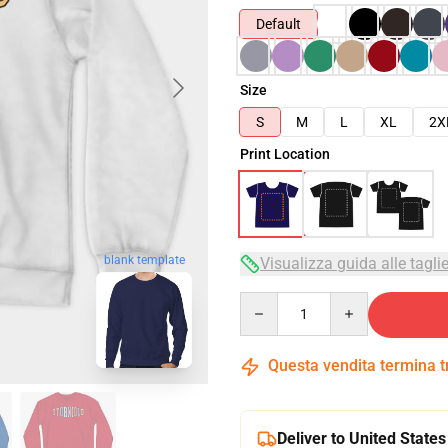
Default
Size
S
M
L
XL
2X
Print Location
blank template
Visualizza guida alle tagli
Quantity
Questa vendita termina 
Deliver to United States