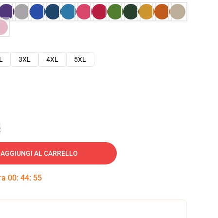
L
3XL
4XL
5XL
e
AGGIUNGI AL CARRELLO
tra
00
:
44
:
54