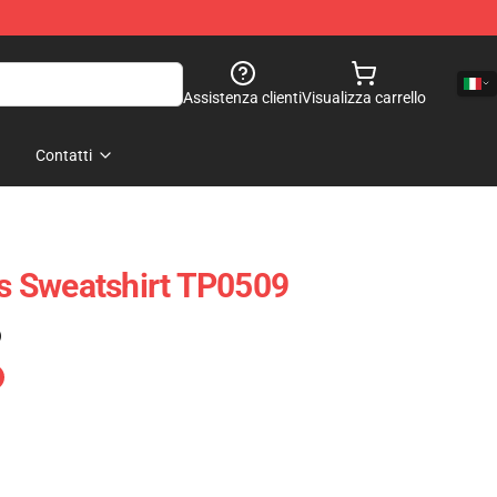
Assistenza clienti
Visualizza carrello
Contatti
ts Sweatshirt TP0509
)