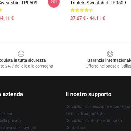
-20%
 Sweatshirt TP0509
Triplets Sweatshirt TP0509
44,11 €
37,67 € - 44,11 €
cquista in tutta sicurezza
Garanzia internazional
to 24/7 dai clic alla consegna
Offerto nel paese di utiliz
a azienda
Il nostro supporto
Condizioni di spedizione e consegna
dizioni
Termini di pagamento
ulla privacy
Condizioni di ritorno e rimborso
mativa sul copyright
Contattaci