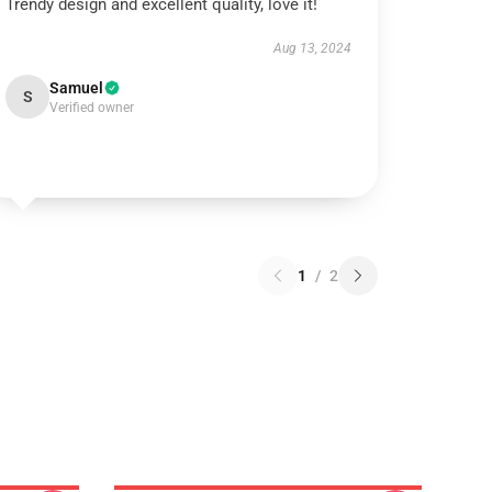
Trendy design and excellent quality, love it!
Aug 13, 2024
Samuel
S
Verified owner
1
/
2