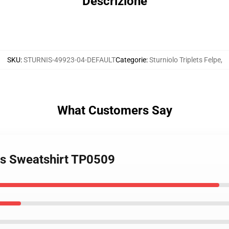
Descrizione
SKU
:
STURNIS-49923-04-DEFAULT
Categorie
:
Sturniolo Triplets Felpe
,
What Customers Say
ets Sweatshirt TP0509