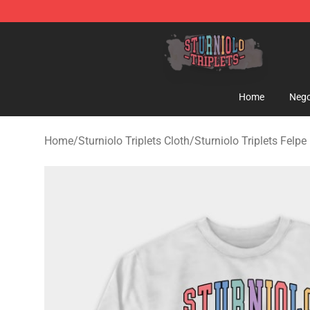
Sturniolo Triplets Shop - Official Sturniolo Triplets Me
Home
Nego
Home
/
Sturniolo Triplets Cloth
/
Sturniolo Triplets Felpe