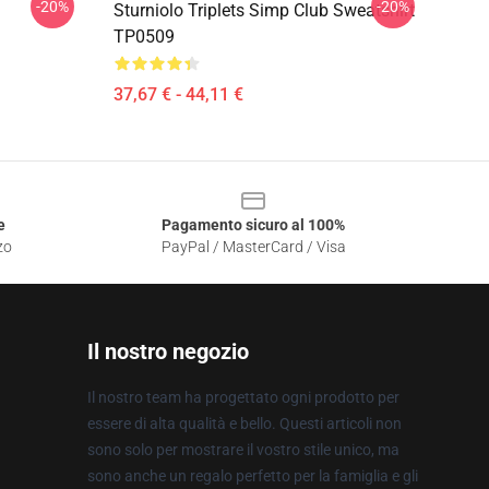
-20%
-20%
Sturniolo Triplets Simp Club Sweatshirt
TP0509
37,67 € - 44,11 €
e
Pagamento sicuro al 100%
zo
PayPal / MasterCard / Visa
Il nostro negozio
Il nostro team ha progettato ogni prodotto per
essere di alta qualità e bello. Questi articoli non
sono solo per mostrare il vostro stile unico, ma
sono anche un regalo perfetto per la famiglia e gli