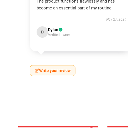
The product functions flawlessly and has
become an essential part of my routine.
Nov 27, 2024
Dylan
D
Verified owner
Write your review