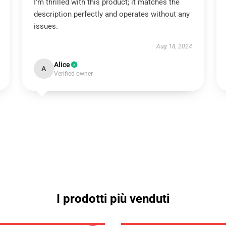
I'm thrilled with this product; it matches the
description perfectly and operates without any
issues.
Aug 18, 2024
Alice
A
Verified owner
I prodotti più venduti