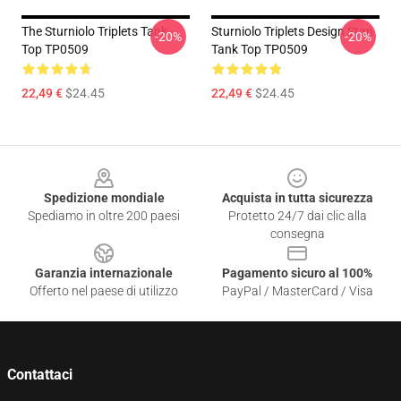
The Sturniolo Triplets Tank
Sturniolo Triplets Design Stan
-20%
-20%
Top TP0509
Tank Top TP0509
22,49 €
$24.45
22,49 €
$24.45
Footer
Spedizione mondiale
Acquista in tutta sicurezza
Spediamo in oltre 200 paesi
Protetto 24/7 dai clic alla
consegna
Garanzia internazionale
Pagamento sicuro al 100%
Offerto nel paese di utilizzo
PayPal / MasterCard / Visa
Contattaci