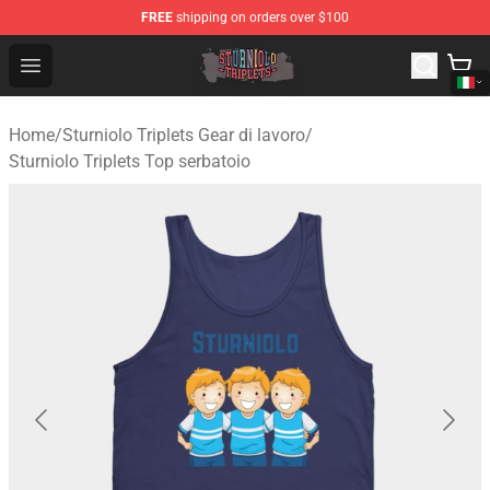
FREE
shipping on orders over $100
Sturniolo Triplets Shop - Official Sturniolo Triplets Merc
Open menu
Home
/
Sturniolo Triplets Gear di lavoro
/
Sturniolo Triplets Top serbatoio