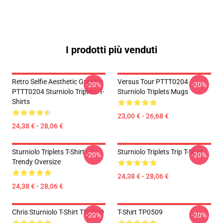
I prodotti più venduti
Retro Selfie Aesthetic Graphic
Versus Tour PTTT0204
-20%
-20%
PTTT0204 Sturniolo Triplets T-
Sturniolo Triplets Mugs
Shirts
23,00 € - 26,68 €
24,38 € - 28,06 €
Sturniolo Triplets T-Shirt
Sturniolo Triplets Trip T-Shirt
-20%
-20%
Trendy Oversize
24,38 € - 28,06 €
24,38 € - 28,06 €
Chris Sturniolo T-Shirt TP0509
T-Shirt TP0509
-20%
-20%