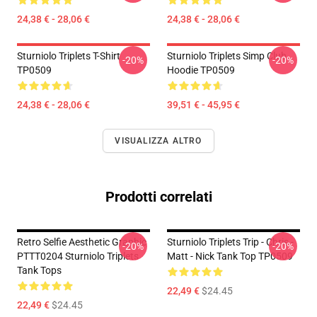
24,38 € - 28,06 €
24,38 € - 28,06 €
Sturniolo Triplets T-Shirt
Sturniolo Triplets Simp Club
-20%
-20%
TP0509
Hoodie TP0509
24,38 € - 28,06 €
39,51 € - 45,95 €
VISUALIZZA ALTRO
Prodotti correlati
Retro Selfie Aesthetic Graphic
Sturniolo Triplets Trip - Chris -
-20%
-20%
PTTT0204 Sturniolo Triplets
Matt - Nick Tank Top TP0509
Tank Tops
22,49 €
$24.45
22,49 €
$24.45