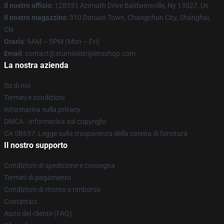
Il nostro ufficio
: 128351 Azimuth Drive Baldwinsville, Ny 13027, Us
Il nostro magazzino
: 310 Datuan Town, Changchun City, Shanghai,
CN
Orario
: 9AM – 5PM (Mon – Fri)
Email
: contact@sturniolotripletsshop.com
La nostra azienda
Su di noi
Termini e condizioni
Informativa sulla privacy
DMCA - Informativa sul copyright
CA SB657: Legge sulla trasparenza della catena di fornitura
Il nostro supporto
Condizioni di spedizione e consegna
Termini di pagamento
Condizioni di ritorno e rimborso
Contattaci
Aiuto del cliente (FAQ)