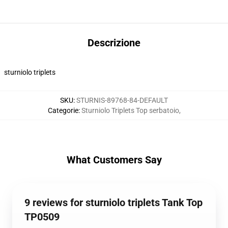
Descrizione
sturniolo triplets
SKU
:
STURNIS-89768-84-DEFAULT
Categorie
:
Sturniolo Triplets Top serbatoio
,
What Customers Say
9 reviews for sturniolo triplets Tank Top
TP0509