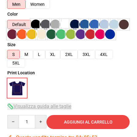
Men
Women
Color
Default
Size
S
M
L
XL
2XL
3XL
4XL
5XL
Print Location
Visualizza guida alle taglie
Quantity
AGGIUNGI AL CARRELLO