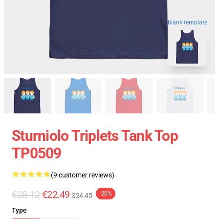
blank template
Sturniolo Triplets Tank Top
TP0509
(9 customer reviews)
€28.12
€22.49
-20%
$24.45
Type