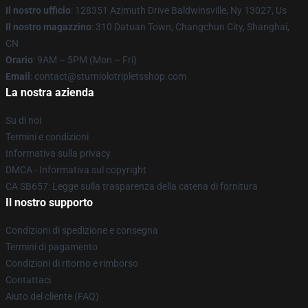
Il nostro ufficio
: 128351 Azimuth Drive Baldwinsville, Ny 13027, Us
Il nostro magazzino
: 310 Datuan Town, Changchun City, Shanghai,
CN
Orario
: 9AM – 5PM (Mon – Fri)
Email
: contact@sturniolotripletsshop.com
La nostra azienda
Su di noi
Termini e condizioni
Informativa sulla privacy
DMCA - Informativa sul copyright
CA SB657: Legge sulla trasparenza della catena di fornitura
Il nostro supporto
Condizioni di spedizione e consegna
Termini di pagamento
Condizioni di ritorno e rimborso
Contattaci
Aiuto del cliente (FAQ)