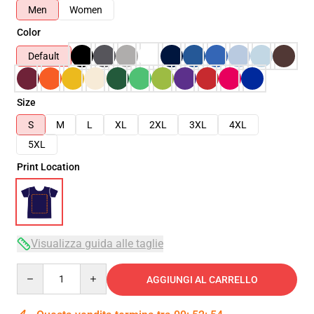
Men
Women
Color
Default
Size
S
M
L
XL
2XL
3XL
4XL
5XL
Print Location
Visualizza guida alle taglie
Quantity
AGGIUNGI AL CARRELLO