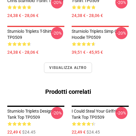
Chris Sturniolo T-Shirt TP0509
T-Shirt TP0509
-20%
-20%
24,38 € - 28,06 €
24,38 € - 28,06 €
Sturniolo Triplets T-Shirt
Sturniolo Triplets Simp Club
-20%
-20%
TP0509
Hoodie TP0509
24,38 € - 28,06 €
39,51 € - 45,95 €
VISUALIZZA ALTRO
Prodotti correlati
Sturniolo Triplets Design Stan
I Could Steal Your Girlfriend
-20%
-20%
Tank Top TP0509
Tank Top TP0509
22,49 €
$24.45
22,49 €
$24.45