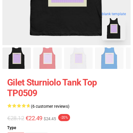
blank template
Gilet Sturniolo Tank Top
TP0509
(6 customer reviews)
€28.12
€22.49
-20%
$24.45
Type