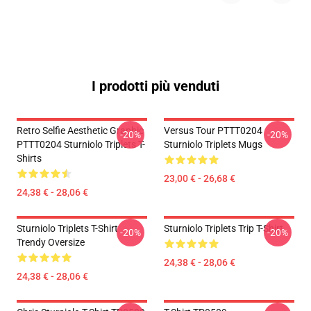
I prodotti più venduti
Retro Selfie Aesthetic Graphic
Versus Tour PTTT0204
-20%
-20%
PTTT0204 Sturniolo Triplets T-
Sturniolo Triplets Mugs
Shirts
23,00 € - 26,68 €
24,38 € - 28,06 €
Sturniolo Triplets T-Shirt
Sturniolo Triplets Trip T-Shirt
-20%
-20%
Trendy Oversize
24,38 € - 28,06 €
24,38 € - 28,06 €