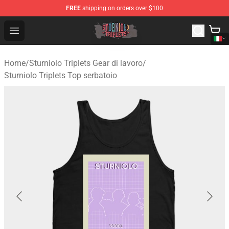
FREE
shipping on orders over $100
Sturniolo Triplets Shop - Official Sturniolo Triplets Merc
Open menu
Home
/
Sturniolo Triplets Gear di lavoro
/
Sturniolo Triplets Top serbatoio