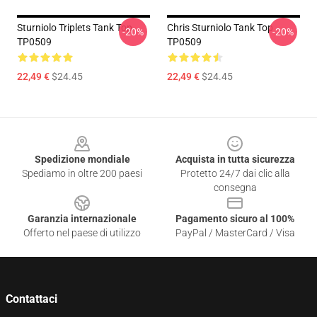
Sturniolo Triplets Tank Top
Chris Sturniolo Tank Top
-20%
-20%
TP0509
TP0509
22,49 €
$24.45
22,49 €
$24.45
Footer
Spedizione mondiale
Acquista in tutta sicurezza
Spediamo in oltre 200 paesi
Protetto 24/7 dai clic alla
consegna
Garanzia internazionale
Pagamento sicuro al 100%
Offerto nel paese di utilizzo
PayPal / MasterCard / Visa
Contattaci