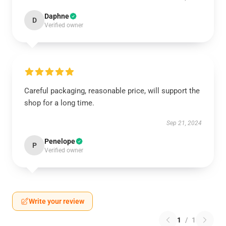
Daphne
D
Verified owner
Careful packaging, reasonable price, will support the
shop for a long time.
Sep 21, 2024
Penelope
P
Verified owner
Write your review
1
/
1