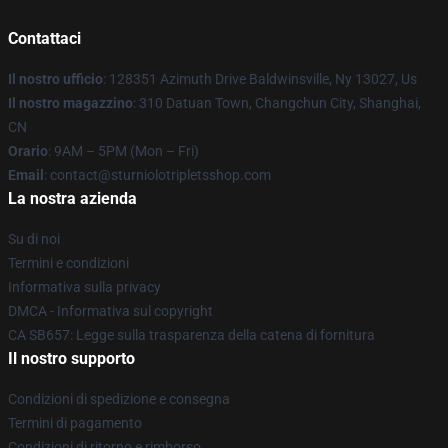
Contattaci
Il nostro ufficio
: 128351 Azimuth Drive Baldwinsville, Ny 13027, Us
Il nostro magazzino
: 310 Datuan Town, Changchun City, Shanghai,
CN
Orario
: 9AM – 5PM (Mon – Fri)
Email
: contact@sturniolotripletsshop.com
La nostra azienda
Su di noi
Termini e condizioni
Informativa sulla privacy
DMCA - Informativa sul copyright
CA SB657: Legge sulla trasparenza della catena di fornitura
Il nostro supporto
Condizioni di spedizione e consegna
Termini di pagamento
Condizioni di ritorno e rimborso