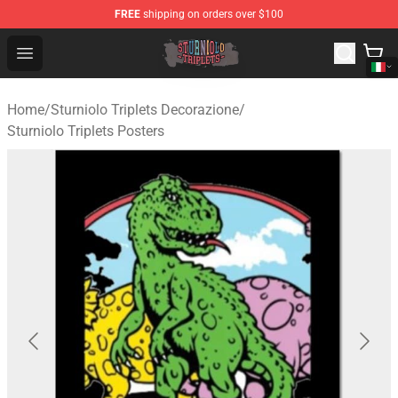
FREE
shipping on orders over $100
Sturniolo Triplets Shop - Official Sturniolo Triplets Merc
Open menu
Home
/
Sturniolo Triplets Decorazione
/
Sturniolo Triplets Posters