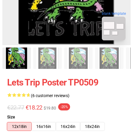
blank template
Lets Trip Poster TP0509
(6 customer reviews)
€22.77
€18.22
-20%
$19.80
Size
12x18in
16x16in
16x24in
18x24in