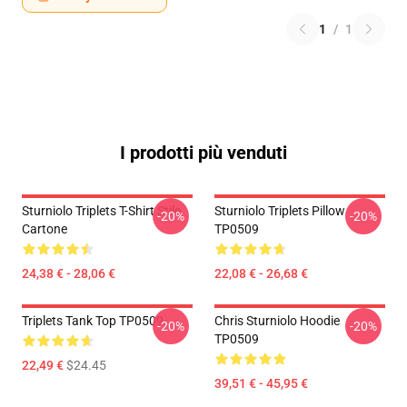
1
/
1
I prodotti più venduti
Sturniolo Triplets T-Shirt Stile
Sturniolo Triplets Pillow
-20%
-20%
Cartone
TP0509
24,38 € - 28,06 €
22,08 € - 26,68 €
Triplets Tank Top TP0509
Chris Sturniolo Hoodie
-20%
-20%
TP0509
22,49 €
$24.45
39,51 € - 45,95 €