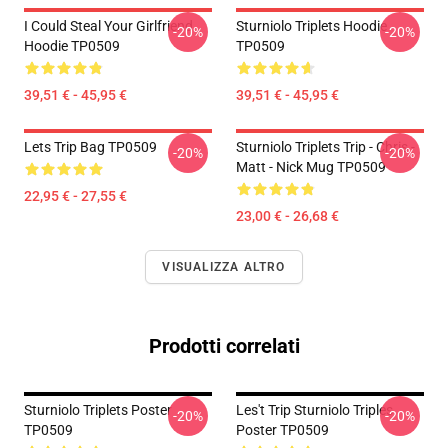
I Could Steal Your Girlfriend
Sturniolo Triplets Hoodie
-20%
-20%
Hoodie TP0509
TP0509
39,51 € - 45,95 €
39,51 € - 45,95 €
Lets Trip Bag TP0509
Sturniolo Triplets Trip - Chris -
-20%
-20%
Matt - Nick Mug TP0509
22,95 € - 27,55 €
23,00 € - 26,68 €
VISUALIZZA ALTRO
Prodotti correlati
Sturniolo Triplets Poster
Les't Trip Sturniolo Triples
-20%
-20%
TP0509
Poster TP0509