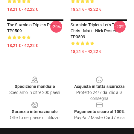
18,21 € - 42,22 €
18,21 € - 42,22 €
The Sturniolo Triplets Poster
Sturniolo Triplets Let's Trip -
-20%
-20%
TP0509
Chris - Matt - Nick Poster
TP0509
18,21 € - 42,22 €
18,21 € - 42,22 €
Footer
Spedizione mondiale
Acquista in tutta sicurezza
Spediamo in oltre 200 paesi
Protetto 24/7 dai clic alla
consegna
Garanzia internazionale
Pagamento sicuro al 100%
Offerto nel paese di utilizzo
PayPal / MasterCard / Visa