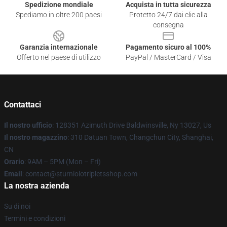
Spedizione mondiale
Acquista in tutta sicurezza
Spediamo in oltre 200 paesi
Protetto 24/7 dai clic alla
consegna
Garanzia internazionale
Pagamento sicuro al 100%
Offerto nel paese di utilizzo
PayPal / MasterCard / Visa
Contattaci
Il nostro ufficio
: 128351 Azimuth Drive Baldwinsville, Ny 13027, Us
Il nostro magazzino
: 310 Datuan Town, Changchun City, Shanghai,
CN
Orario
: 9AM – 5PM (Mon – Fri)
Email
: contact@sturniolotripletsshop.com
La nostra azienda
Su di noi
Termini e condizioni