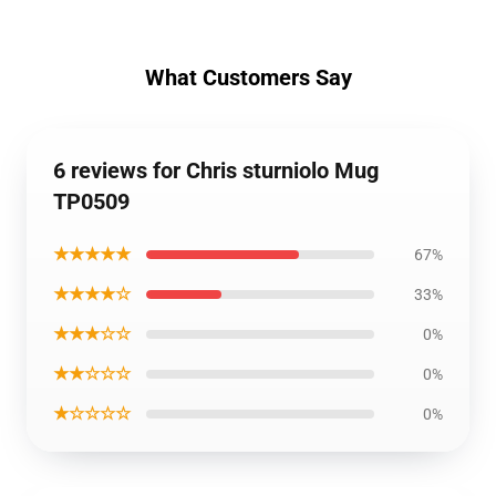
What Customers Say
6 reviews for Chris sturniolo Mug
TP0509
★★★★★
67%
★★★★☆
33%
★★★☆☆
0%
★★☆☆☆
0%
★☆☆☆☆
0%