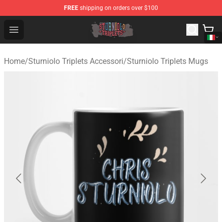
FREE
shipping on orders over $100
Sturniolo Triplets Shop - Official Sturniolo Triplets Merc
Open menu
Home
/
Sturniolo Triplets Accessori
/
Sturniolo Triplets Mugs