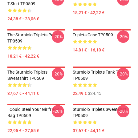
T-Shirt TP0509
18,21 € - 42,22 €
24,38 € - 28,06 €
The Sturniolo Triplets Poster
Triplets Case TP0509
-20%
-20%
TP0509
14,81 € - 16,10 €
18,21 € - 42,22 €
The Sturniolo Triplets
Sturniolo Triplets Tank Top
-20%
-20%
Sweatshirt TP0509
TP0509
37,67 € - 44,11 €
22,49 €
$24.45
I Could Steal Your Girlfriend
Sturniolo Triplets Sweatshirt
-20%
-20%
Bag TP0509
TP0509
22,95 € - 27,55 €
37,67 € - 44,11 €