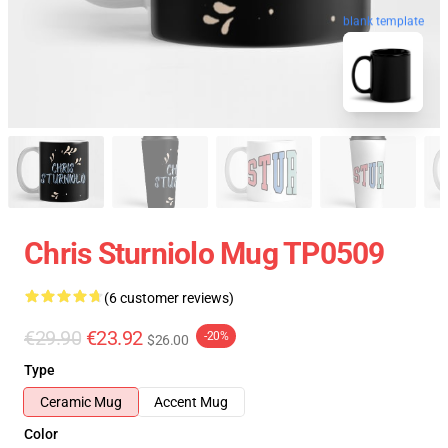
blank template
Chris Sturniolo Mug TP0509
(6 customer reviews)
€29.90
€23.92
-20%
$26.00
Type
Ceramic Mug
Accent Mug
Color