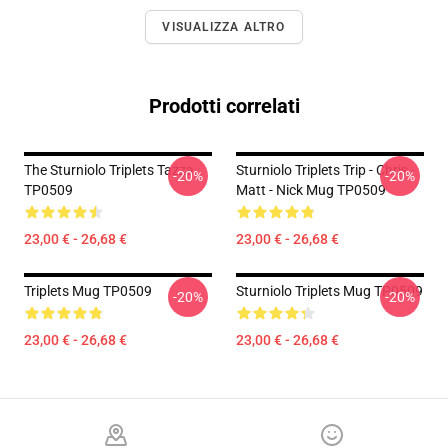
VISUALIZZA ALTRO
Prodotti correlati
The Sturniolo Triplets Tazza
Sturniolo Triplets Trip - Chris -
-20%
-20%
TP0509
Matt - Nick Mug TP0509
23,00 € - 26,68 €
23,00 € - 26,68 €
Triplets Mug TP0509
Sturniolo Triplets Mug TP0509
-20%
-20%
23,00 € - 26,68 €
23,00 € - 26,68 €
Footer