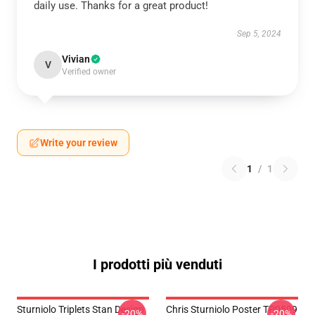
daily use. Thanks for a great product!
Sep 5, 2024
Vivian
V
Verified owner
Write your review
1
/
1
I prodotti più venduti
Sturniolo Triplets Stan Design
Chris Sturniolo Poster TP0509
-20%
-20%