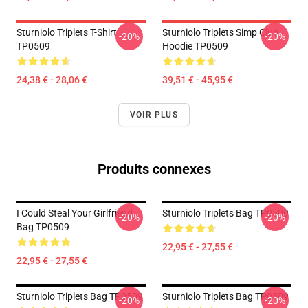
Sturniolo Triplets T-Shirt
Sturniolo Triplets Simp Club
-20%
-20%
TP0509
Hoodie TP0509
24,38 € - 28,06 €
39,51 € - 45,95 €
VOIR PLUS
Produits connexes
I Could Steal Your Girlfriend
Sturniolo Triplets Bag TP0509
-20%
-20%
Bag TP0509
22,95 € - 27,55 €
22,95 € - 27,55 €
Sturniolo Triplets Bag TP0509
Sturniolo Triplets Bag TP0509
-20%
-20%