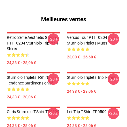
Meilleures ventes
Retro Selfie Aesthetic Graphic
Versus Tour PTTT0204
-20%
-20%
PTTT0204 Sturniolo Triplets T-
Sturniolo Triplets Mugs
Shirts
23,00 € - 26,68 €
24,38 € - 28,06 €
Sturniolo Triplets T-Shirt
Sturniolo Triplets Trip T-Shirt
-20%
-20%
Tendance Surdimensionné
24,38 € - 28,06 €
24,38 € - 28,06 €
Chris Sturniolo T-Shirt TP0509
Let Trip T-Shirt TP0509
-20%
-20%
24,38 € - 28,06 €
24,38 € - 28,06 €