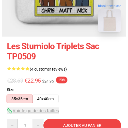
blank template
Les Sturniolo Triplets Sac
TP0509
(4 customer reviews)
€28.69
€22.95
-20%
$24.95
Size
35x35cm
40x40cm
Voir le guide des tailles
Quantity
AJOUTER AU PANIER