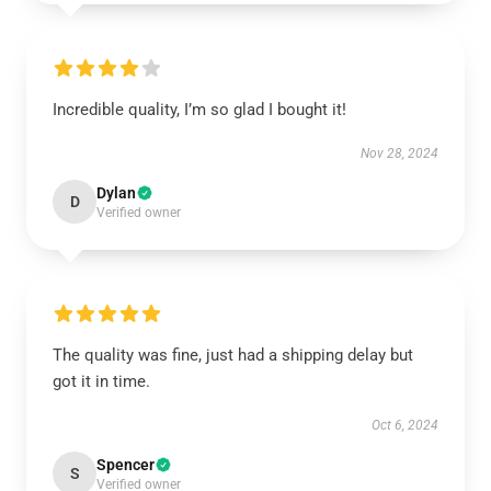
Incredible quality, I’m so glad I bought it!
Nov 28, 2024
Dylan
D
Verified owner
The quality was fine, just had a shipping delay but
got it in time.
Oct 6, 2024
Spencer
S
Verified owner