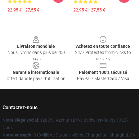
22,95 € - 27,55 €
22,95 € - 27,55 €
Footer
Livraison mondiale
Achetez en toute confiance
Nous livrons dans plus de 200
24/7 Protected from clicks to
pays
delivery
Garantie internationale
Paiement 100% sécurisé
Offert dans le pays d'utilisation
PayPal / MasterCard / Visa
Contactez-nous
Notre siège social
: 128351 Azimuth Drive Baldwinsville, Ny 13027,
Nous
Notre entrepôt
: 310 ville de Datuan, ville de Changchun, Shanghai, CN