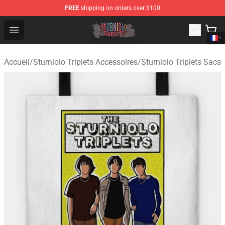
FREE
shipping on orders over $100
Sturniolo Triplets Shop - Official Sturniolo Triplets Merc
Open menu
Accueil
/
Sturniolo Triplets Accessoires
/
Sturniolo Triplets Sacs