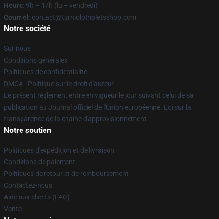
Heure
: 9h – 17h (lu – vendredi)
Courriel
: contact@turniolotripletsshop.com
Notre société
Sur nous
Conditions générales
Politiques de confidentialité
DMCA - Politique sur le droit d'auteur
Le présent règlement entre en vigueur le jour suivant celui de sa
publication au Journal officiel de l'Union européenne. Loi sur la
transparence de la chaîne d'approvisionnement
Notre soutien
Politiques d'expédition et de livraison
Conditions de paiement
Politiques de retour et de remboursement
Contactez-nous
Aide aux clients (FAQ)
Vente