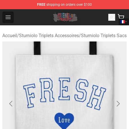
FREE
shipping on orders over $100
Sturniolo Triplets Shop - Official Sturniolo Triplets Merc
Open menu
Accueil
/
Sturniolo Triplets Accessoires
/
Sturniolo Triplets Sacs