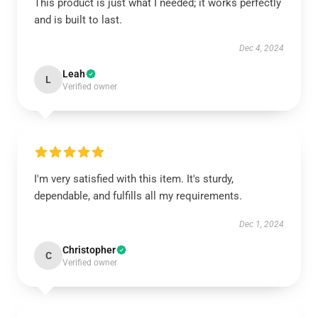
This product is just what I needed; it works perfectly
and is built to last.
Dec 4, 2024
Leah
L
Verified owner
I'm very satisfied with this item. It's sturdy,
dependable, and fulfills all my requirements.
Dec 1, 2024
Christopher
C
Verified owner