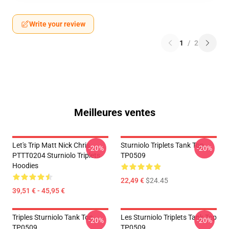
Write your review
1
/
2
Meilleures ventes
Let's Trip Matt Nick Chris
Sturniolo Triplets Tank Top
-20%
-20%
PTTT0204 Sturniolo Triplets
TP0509
Hoodies
22,49 €
$24.45
39,51 € - 45,95 €
Triples Sturniolo Tank Top
Les Sturniolo Triplets Tank Top
-20%
-20%
TP0509
TP0509