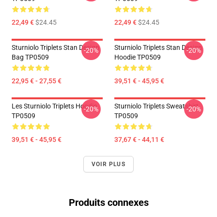
22,49 €
$24.45
22,49 €
$24.45
Sturniolo Triplets Stan Design
Sturniolo Triplets Stan Design
-20%
-20%
Bag TP0509
Hoodie TP0509
22,95 € - 27,55 €
39,51 € - 45,95 €
Les Sturniolo Triplets Hoodie
Sturniolo Triplets Sweatshirt
-20%
-20%
TP0509
TP0509
39,51 € - 45,95 €
37,67 € - 44,11 €
VOIR PLUS
Produits connexes