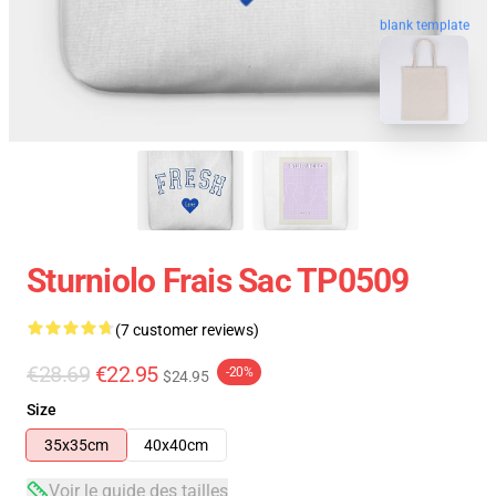
blank template
Sturniolo Frais Sac TP0509
(7 customer reviews)
€28.69
€22.95
-20%
$24.95
Size
35x35cm
40x40cm
Voir le guide des tailles