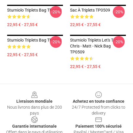
Sturniolo Triplets Bag TP0509
Sac À Triplets TP0509
-20%
-20%
22,95 € - 27,55 €
22,95 € - 27,55 €
Sturniolo Triplets Bag TP0509
Sturniolo Triplets Let's Trip -
-20%
-20%
Chris - Matt - Nick Bag
TP0509
22,95 € - 27,55 €
22,95 € - 27,55 €
Footer
Livraison mondiale
Achetez en toute confiance
Nous livrons dans plus de 200
24/7 Protected from clicks to
pays
delivery
Garantie internationale
Paiement 100% sécurisé
Offert dans le pays d'utilisation
PayPal / MasterCard / Visa