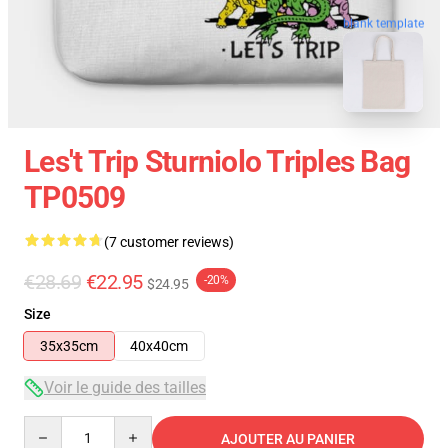
blank template
Les't Trip Sturniolo Triples Bag
TP0509
(7 customer reviews)
€28.69
€22.95
-20%
$24.95
Size
35x35cm
40x40cm
Voir le guide des tailles
Quantity
AJOUTER AU PANIER