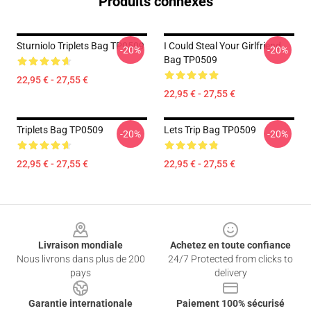
Produits connexes
Sturniolo Triplets Bag TP0509
I Could Steal Your Girlfriend
-20%
-20%
Bag TP0509
22,95 € - 27,55 €
22,95 € - 27,55 €
Triplets Bag TP0509
Lets Trip Bag TP0509
-20%
-20%
22,95 € - 27,55 €
22,95 € - 27,55 €
Footer
Livraison mondiale
Achetez en toute confiance
Nous livrons dans plus de 200
24/7 Protected from clicks to
pays
delivery
Garantie internationale
Paiement 100% sécurisé