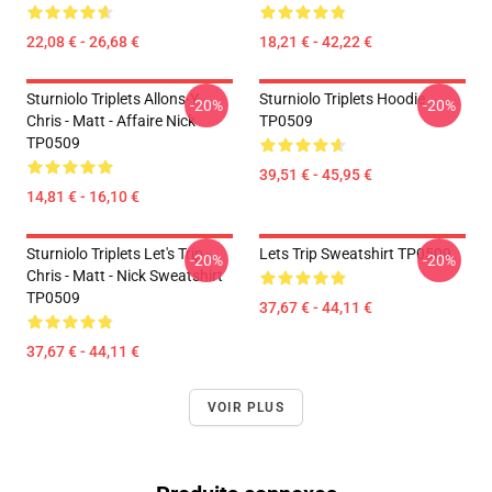
22,08 € - 26,68 €
18,21 € - 42,22 €
Sturniolo Triplets Allons-Y.
Sturniolo Triplets Hoodie
-20%
-20%
Chris - Matt - Affaire Nick
TP0509
TP0509
39,51 € - 45,95 €
14,81 € - 16,10 €
Sturniolo Triplets Let's Trip -
Lets Trip Sweatshirt TP0509
-20%
-20%
Chris - Matt - Nick Sweatshirt
TP0509
37,67 € - 44,11 €
37,67 € - 44,11 €
VOIR PLUS