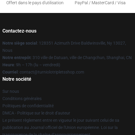
Offert dans le pays d'utilisation
PayPal / MasterCard / Visa
Contactez-nous
Notre siège social
: 128351 Azimuth Drive Baldwinsville, Ny 13027,
Nous
Notre entrepôt
: 310 ville de Datuan, ville de Changchun, Shanghai, CN
Heure
: 9h – 17h (lu – vendredi)
Courriel
: contact@turniolotripletsshop.com
Notre société
Sur nous
Conditions générales
Politiques de confidentialité
DMCA - Politique sur le droit d'auteur
Le présent règlement entre en vigueur le jour suivant celui de sa
publication au Journal officiel de l'Union européenne. Loi sur la
transparence de la chaîne d'approvisionnement