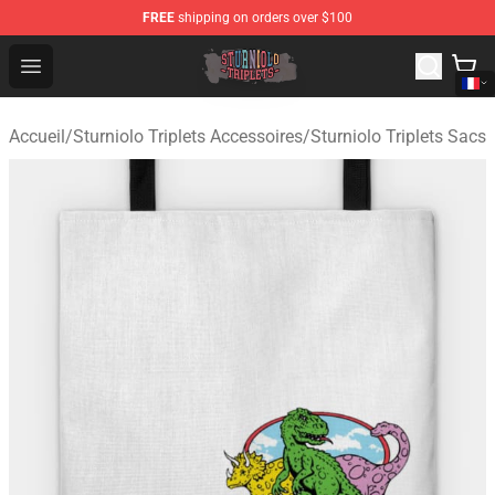
FREE
shipping on orders over $100
Sturniolo Triplets Shop - Official Sturniolo Triplets Merc
Open menu
Accueil
/
Sturniolo Triplets Accessoires
/
Sturniolo Triplets Sacs