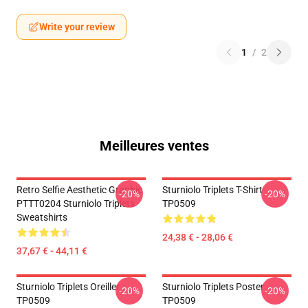
Write your review
1
/
2
Meilleures ventes
Retro Selfie Aesthetic Graphic
Sturniolo Triplets T-Shirt
-20%
-20%
PTTT0204 Sturniolo Triplets
TP0509
Sweatshirts
24,38 € - 28,06 €
37,67 € - 44,11 €
Sturniolo Triplets Oreiller
Sturniolo Triplets Poster
-20%
-20%
TP0509
TP0509