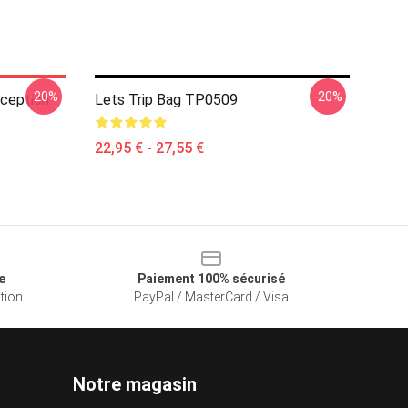
-20%
-20%
nception
Lets Trip Bag TP0509
22,95 € - 27,55 €
e
Paiement 100% sécurisé
ation
PayPal / MasterCard / Visa
Notre magasin