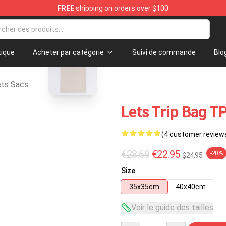
FREE
shipping on orders over $100
erchandise Store
blank template
ique
Acheter par catégorie
Suivi de commande
Blo
ets Sacs
Lets Trip Bag T
(4 customer review
€28.69
€22.95
-20%
$24.95
Size
35x35cm
40x40cm
Voir le guide des tailles