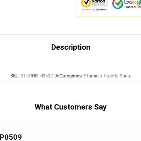
Description
SKU
:
STURNIS-49527-06
Catégories
:
Sturniolo Triplets Sacs
,
What Customers Say
 TP0509