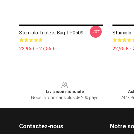
-20%
Sturniolo Triplets Bag TP0509
Sturniolo
22,95 € - 27,55 €
22,95 € - 
Footer
Livraison mondiale
Ac
Nous livrons dans plus de 200 pays
24/7 Pr
Contactez-nous
Notre so