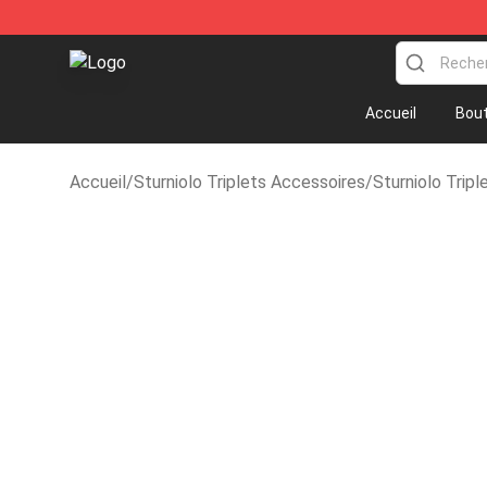
Sturniolo Triplets Shop - Official Sturniolo Triplets M
Accueil
Bout
Accueil
/
Sturniolo Triplets Accessoires
/
Sturniolo Tripl