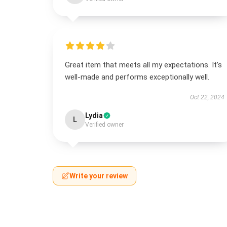
Great item that meets all my expectations. It’s
well-made and performs exceptionally well.
Oct 22, 2024
Lydia
L
Verified owner
Write your review