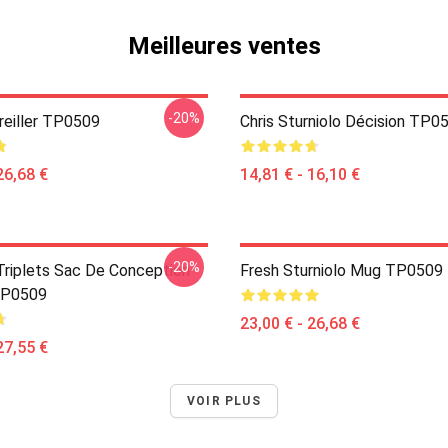
Meilleures ventes
-20%
reiller TP0509
Chris Sturniolo Décision TP0
26,68 €
14,81 € - 16,10 €
-20%
 Triplets Sac De Conception
Fresh Sturniolo Mug TP0509
TP0509
23,00 € - 26,68 €
27,55 €
VOIR PLUS