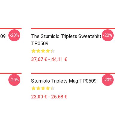
-20%
-20%
509
The Sturniolo Triplets Sweatshirt
TP0509
37,67 € - 44,11 €
-20%
-20%
Sturniolo Triplets Mug TP0509
23,00 € - 26,68 €