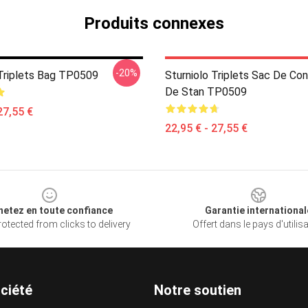
Produits connexes
-20%
 Triplets Bag TP0509
Sturniolo Triplets Sac De Co
De Stan TP0509
27,55 €
22,95 € - 27,55 €
hetez en toute confiance
Garantie international
otected from clicks to delivery
Offert dans le pays d'utilis
ciété
Notre soutien