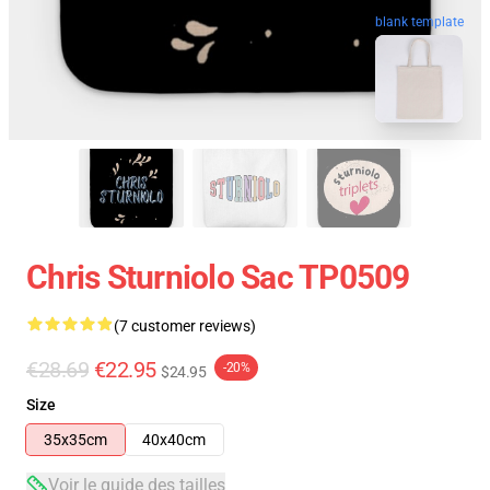
blank template
Chris Sturniolo Sac TP0509
(7 customer reviews)
€28.69
€22.95
-20%
$24.95
Size
35x35cm
40x40cm
Voir le guide des tailles