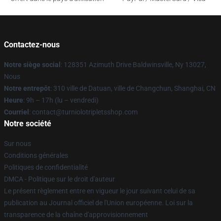
Contactez-nous
Notre siège social
: 128351 Azimuth Drive Baldwinsville, Ny 13027,
Nous
Notre entrepôt
: 310 ville de Datuan, ville de Changchun, Shanghai, CN
Heure
: 9h – 17h (lu – vendredi)
Courriel
: contact@turniolotripletsshop.com
Notre société
Sur nous
Conditions générales
Politiques de confidentialité
DMCA - Politique sur le droit d'auteur
Le présent règlement entre en vigueur le jour suivant celui de sa
publication au Journal officiel de l'Union européenne. Loi sur la
transparence de la chaîne d'approvisionnement