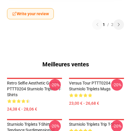
Write your review
1
/
2
Meilleures ventes
Retro Selfie Aesthetic Graphic
Versus Tour PTTT0204
-20%
-20%
PTTT0204 Sturniolo Triplets T-
Sturniolo Triplets Mugs
Shirts
23,00 € - 26,68 €
24,38 € - 28,06 €
Sturniolo Triplets T-Shirt
Sturniolo Triplets Trip T-Shirt
-20%
-20%
Tendance Surdimensionné