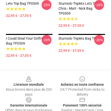
Lets Trip Bag TP0509
Sturniolo Triplets Let's Trip -
-20%
-20%
Chris - Matt - Nick Bag
TP0509
22,95 € - 27,55 €
22,95 € - 27,55 €
I Could Steal Your Girlfriend
Sturniolo Triplets Bag TP0509
-20%
-20%
Bag TP0509
22,95 € - 27,55 €
22,95 € - 27,55 €
Footer
Livraison mondiale
Achetez en toute confiance
Nous livrons dans plus de 200
24/7 Protected from clicks to
pays
delivery
Garantie internationale
Paiement 100% sécurisé
Offert dans le pays d'utilisation
PayPal / MasterCard / Visa