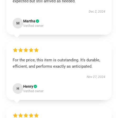
expected but still arrived as needed.
Dec 2, 2024
Martha
M
Verified owner
For the price, this item is outstanding. It’s durable,
efficient, and performs exactly as anticipated.
Nov 27, 2024
Henry
H
Verified owner