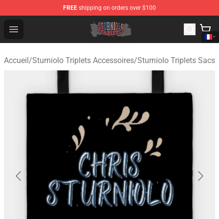
FREE
shipping on orders over $100
Sturniolo Triplets Shop - Official Sturniolo Triplets Merc
Open menu
Accueil
/
Sturniolo Triplets Accessoires
/
Sturniolo Triplets Sacs