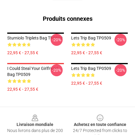
Produits connexes
Sturniolo Triplets Bag TP0509
Lets Trip Bag TP0509
-20%
-20%
22,95 € - 27,55 €
22,95 € - 27,55 €
I Could Steal Your Girlfriend
Lets Trip Bag TP0509
-20%
-20%
Bag TP0509
22,95 € - 27,55 €
22,95 € - 27,55 €
Footer
Livraison mondiale
Achetez en toute confiance
Nous livrons dans plus de 200
24/7 Protected from clicks to