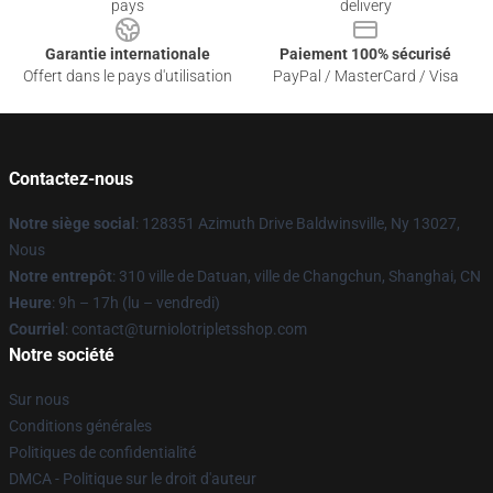
pays
delivery
Garantie internationale
Paiement 100% sécurisé
Offert dans le pays d'utilisation
PayPal / MasterCard / Visa
Contactez-nous
Notre siège social
: 128351 Azimuth Drive Baldwinsville, Ny 13027,
Nous
Notre entrepôt
: 310 ville de Datuan, ville de Changchun, Shanghai, CN
Heure
: 9h – 17h (lu – vendredi)
Courriel
: contact@turniolotripletsshop.com
Notre société
Sur nous
Conditions générales
Politiques de confidentialité
DMCA - Politique sur le droit d'auteur