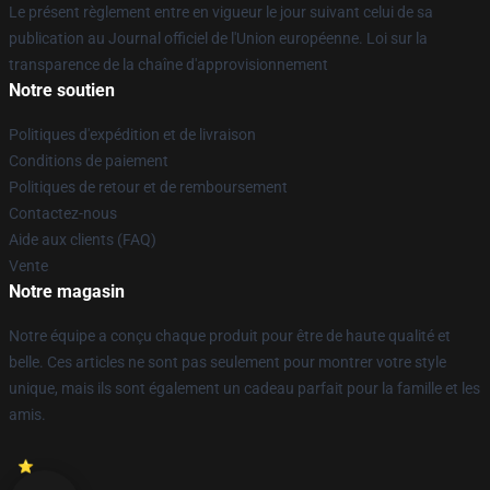
Le présent règlement entre en vigueur le jour suivant celui de sa
publication au Journal officiel de l'Union européenne. Loi sur la
transparence de la chaîne d'approvisionnement
Notre soutien
Politiques d'expédition et de livraison
Conditions de paiement
Politiques de retour et de remboursement
Contactez-nous
Aide aux clients (FAQ)
Vente
Notre magasin
Notre équipe a conçu chaque produit pour être de haute qualité et
belle. Ces articles ne sont pas seulement pour montrer votre style
unique, mais ils sont également un cadeau parfait pour la famille et les
amis.