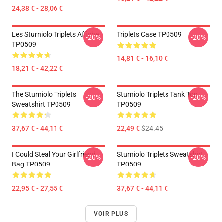
24,38 € - 28,06 €
Les Sturniolo Triplets Affiche
Triplets Case TP0509
-20%
-20%
TP0509
14,81 € - 16,10 €
18,21 € - 42,22 €
The Sturniolo Triplets
Sturniolo Triplets Tank Top
-20%
-20%
Sweatshirt TP0509
TP0509
37,67 € - 44,11 €
22,49 €
$24.45
I Could Steal Your Girlfriend
Sturniolo Triplets Sweatshirt
-20%
-20%
Bag TP0509
TP0509
22,95 € - 27,55 €
37,67 € - 44,11 €
VOIR PLUS