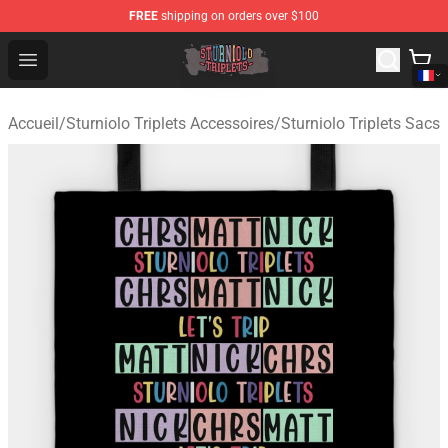
FREE
shipping on orders over $100
Sturniolo Triplets Shop - Official Sturniolo Triplets Merc
Open menu
Accueil
/
Sturniolo Triplets Accessoires
/
Sturniolo Triplets Sacs