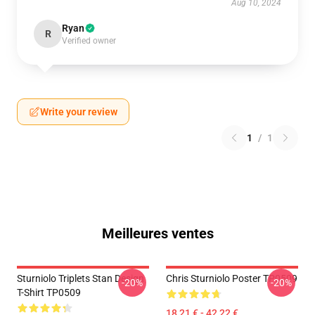
Aug 10, 2024
Ryan
R
Verified owner
Write your review
1
/
1
Meilleures ventes
Sturniolo Triplets Stan Design
Chris Sturniolo Poster TP0509
-20%
-20%
T-Shirt TP0509
18,21 € - 42,22 €