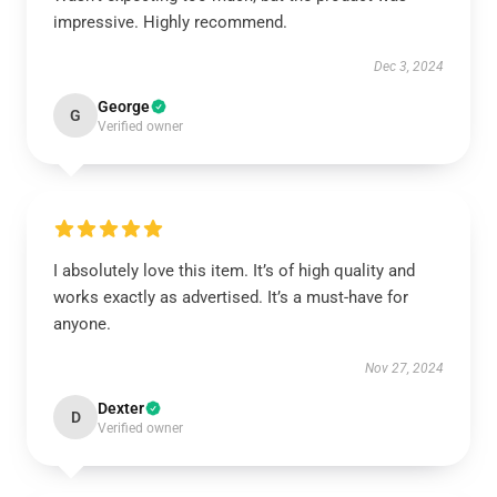
impressive. Highly recommend.
Dec 3, 2024
George
G
Verified owner
I absolutely love this item. It’s of high quality and
works exactly as advertised. It’s a must-have for
anyone.
Nov 27, 2024
Dexter
D
Verified owner