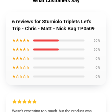
What Customers Say
6 reviews for Sturniolo Triplets Let's
Trip - Chris - Matt - Nick Bag TP0509
★★★★★
50%
★★★★☆
50%
★★★☆☆
0%
★★☆☆☆
0%
★☆☆☆☆
0%
Wasn't expecting too much, but the product was