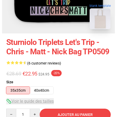
blank template
Sturniolo Triplets Let's Trip -
Chris - Matt - Nick Bag TP0509
(6 customer reviews)
€28.69
€22.95
-20%
$24.95
Size
35x35cm
40x40cm
Voir le guide des tailles
Quantity
AJOUTER AU PANIER