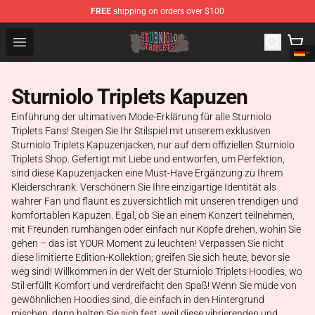
FREE
shipping on orders over $100
Sturniolo Triplets Shop - Official Sturniolo Triplets Merc
Open menu
Sturniolo Triplets Kapuzen
Einführung der ultimativen Mode-Erklärung für alle Sturniolo
Triplets Fans! Steigen Sie Ihr Stilspiel mit unserem exklusiven
Sturniolo Triplets Kapuzenjacken, nur auf dem offiziellen Sturniolo
Triplets Shop. Gefertigt mit Liebe und entworfen, um Perfektion,
sind diese Kapuzenjacken eine Must-Have Ergänzung zu Ihrem
Kleiderschrank. Verschönern Sie Ihre einzigartige Identität als
wahrer Fan und flaunt es zuversichtlich mit unseren trendigen und
komfortablen Kapuzen. Egal, ob Sie an einem Konzert teilnehmen,
mit Freunden rumhängen oder einfach nur Köpfe drehen, wohin Sie
gehen – das ist YOUR Moment zu leuchten! Verpassen Sie nicht
diese limitierte Edition-Kollektion; greifen Sie sich heute, bevor sie
weg sind! Willkommen in der Welt der Sturniolo Triplets Hoodies, wo
Stil erfüllt Komfort und verdreifacht den Spaß! Wenn Sie müde von
gewöhnlichen Hoodies sind, die einfach in den Hintergrund
mischen, dann halten Sie sich fest, weil diese vibrierenden und