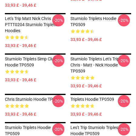
33,93 £ - 39,46 £
Let's Trip Matt Nick Chris
Sturniolo Triplets Hoodie
-20%
-20%
PTTT0204 Sturniolo Triplets
TP0509
Hoodies
33,93 £ - 39,46 £
33,93 £ - 39,46 £
Sturniolo Triplets Simp Club
Sturniolo Triplets Let's Trip -
-20%
-20%
Hoodie TP0509
Chris - Matt - Nick Hoodie
TP0509
33,93 £ - 39,46 £
33,93 £ - 39,46 £
Chris Sturniolo Hoodie TP0509
Triplets Hoodie TP0509
-20%
-20%
33,93 £ - 39,46 £
33,93 £ - 39,46 £
Sturniolo Triplets Hoodie
Les't Trip Sturniolo Triples
-20%
-20%
TP0509
Hoodie TP0509