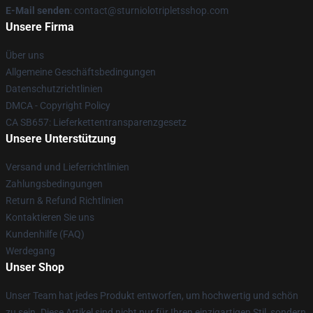
E-Mail senden
: contact@sturniolotripletsshop.com
Unsere Firma
Über uns
Allgemeine Geschäftsbedingungen
Datenschutzrichtlinien
DMCA - Copyright Policy
CA SB657: Lieferkettentransparenzgesetz
Unsere Unterstützung
Versand und Lieferrichtlinien
Zahlungsbedingungen
Return & Refund Richtlinien
Kontaktieren Sie uns
Kundenhilfe (FAQ)
Werdegang
Unser Shop
Unser Team hat jedes Produkt entworfen, um hochwertig und schön
zu sein. Diese Artikel sind nicht nur für Ihren einzigartigen Stil, sondern