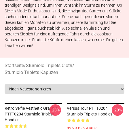
trendigen Designs sind, um Ihren Schrank im Sturm zu nehmen. Ob
Sie ein Mode-Enthusiasten sind, die einzigartige Statement-Stücke
suchen oder einfach nur auf der Suche nach gemütlicher Mode in
diesen kühlen Monaten zu umarmen, unsere Sammlung hat Sie
abgedeckt – ganz buchstäblich! Also schnallen Sie sich und
bereiten Sie sich für eine aufregende Fahrt durch die coolsten
Kapuzen in der Stadt, die Köpfe drehen lassen, wo immer Sie gehen.
Tauchen wir ein!
Startseite
/
Sturniolo Triplets Cloth
/
Sturniolo Triplets Kapuzen
Retro Selfie Aesthetic Graphic
Versus Tour PTTT0204
-20%
-20%
PTTT0204 Sturniolo Triplets
Sturniolo Triplets Hoodies
Hoodies
33,93 £ - 39,46 £