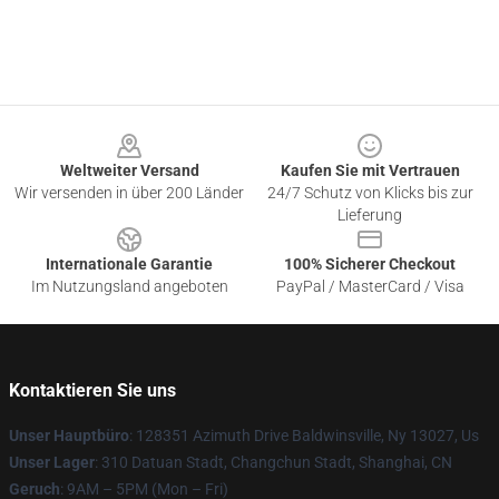
Footer
Weltweiter Versand
Kaufen Sie mit Vertrauen
Wir versenden in über 200 Länder
24/7 Schutz von Klicks bis zur
Lieferung
Internationale Garantie
100% Sicherer Checkout
Im Nutzungsland angeboten
PayPal / MasterCard / Visa
Kontaktieren Sie uns
Unser Hauptbüro
: 128351 Azimuth Drive Baldwinsville, Ny 13027, Us
Unser Lager
: 310 Datuan Stadt, Changchun Stadt, Shanghai, CN
Geruch
: 9AM – 5PM (Mon – Fri)