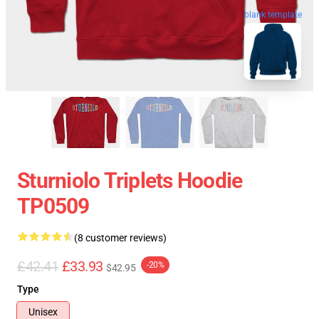
blank template
Sturniolo Triplets Hoodie
TP0509
(8 customer reviews)
£42.41
£33.93
-20%
$42.95
Type
Unisex