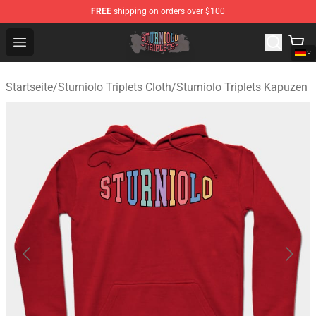
FREE
shipping on orders over $100
Sturniolo Triplets Shop - Official Sturniolo Triplets Merc
Open menu
Startseite
/
Sturniolo Triplets Cloth
/
Sturniolo Triplets Kapuzen