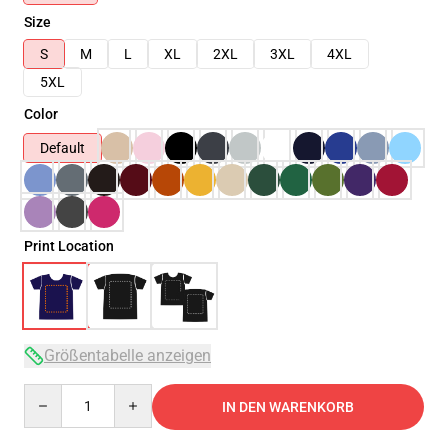
Size
S
M
L
XL
2XL
3XL
4XL
5XL
Color
Default
Print Location
Größentabelle anzeigen
Quantity
IN DEN WARENKORB