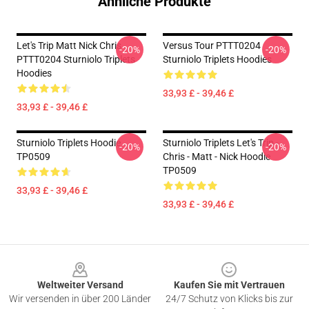
Ähnliche Produkte
Let's Trip Matt Nick Chris
Versus Tour PTTT0204
-20%
-20%
PTTT0204 Sturniolo Triplets
Sturniolo Triplets Hoodies
Hoodies
33,93 £ - 39,46 £
33,93 £ - 39,46 £
Sturniolo Triplets Hoodie
Sturniolo Triplets Let's Trip -
-20%
-20%
TP0509
Chris - Matt - Nick Hoodie
TP0509
33,93 £ - 39,46 £
33,93 £ - 39,46 £
Footer
Weltweiter Versand
Kaufen Sie mit Vertrauen
Wir versenden in über 200 Länder
24/7 Schutz von Klicks bis zur