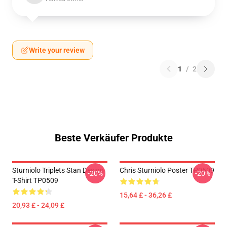
Write your review
1
/
2
Beste Verkäufer Produkte
Sturniolo Triplets Stan Design
Chris Sturniolo Poster TP0509
-20%
-20%
T-Shirt TP0509
15,64 £ - 36,26 £
20,93 £ - 24,09 £