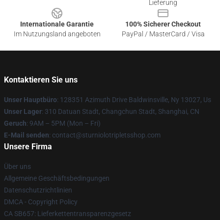
Lieferung
Internationale Garantie
100% Sicherer Checkout
Im Nutzungsland angeboten
PayPal / MasterCard / Visa
Kontaktieren Sie uns
Unser Hauptbüro
: 128351 Azimuth Drive Baldwinsville, Ny 13027, Us
Unser Lager
: 310 Datuan Stadt, Changchun Stadt, Shanghai, CN
Geruch
: 9AM – 5PM (Mon – Fri)
E-Mail senden
: contact@sturniolotripletsshop.com
Unsere Firma
Über uns
Allgemeine Geschäftsbedingungen
Datenschutzrichtlinien
DMCA - Copyright Policy
CA SB657: Lieferkettentransparenzgesetz