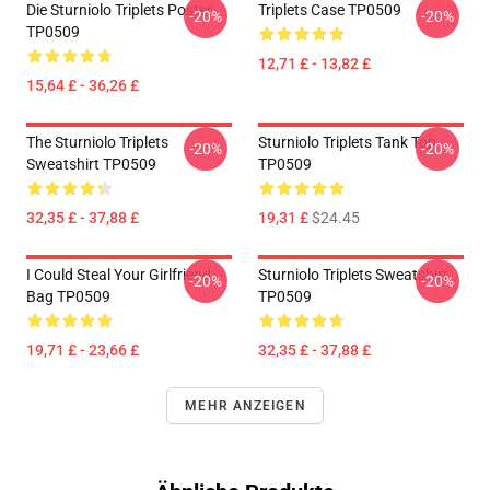
Die Sturniolo Triplets Poster
Triplets Case TP0509
-20%
-20%
TP0509
12,71 £ - 13,82 £
15,64 £ - 36,26 £
The Sturniolo Triplets
Sturniolo Triplets Tank Top
-20%
-20%
Sweatshirt TP0509
TP0509
32,35 £ - 37,88 £
19,31 £
$24.45
I Could Steal Your Girlfriend
Sturniolo Triplets Sweatshirt
-20%
-20%
Bag TP0509
TP0509
19,71 £ - 23,66 £
32,35 £ - 37,88 £
MEHR ANZEIGEN