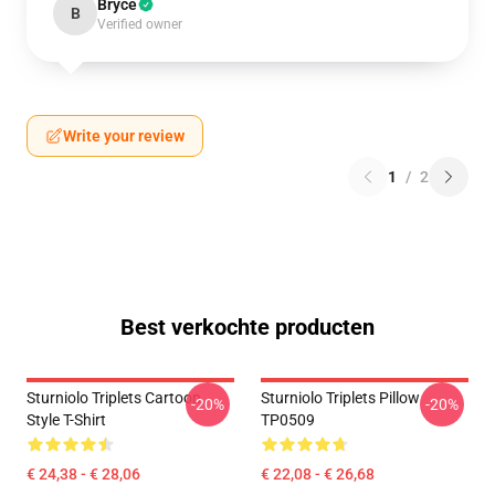
Bryce
B
Verified owner
Write your review
1
/
2
Best verkochte producten
Sturniolo Triplets Cartoon
Sturniolo Triplets Pillow
-20%
-20%
Style T-Shirt
TP0509
€ 24,38 - € 28,06
€ 22,08 - € 26,68