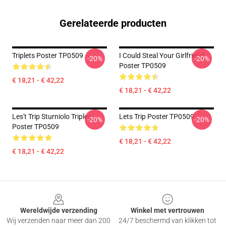
Gerelateerde producten
Triplets Poster TP0509
I Could Steal Your Girlfriend
-20%
-20%
Poster TP0509
€ 18,21 - € 42,22
€ 18,21 - € 42,22
Les't Trip Sturniolo Triples
Lets Trip Poster TP0509
-20%
-20%
Poster TP0509
€ 18,21 - € 42,22
€ 18,21 - € 42,22
Footer
Wereldwijde verzending
Winkel met vertrouwen
Wij verzenden naar meer dan 200
24/7 beschermd van klikken tot