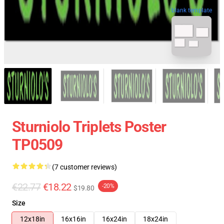
blank template
Sturniolo Triplets Poster
TP0509
(7 customer reviews)
€22.77
€18.22
-20%
$19.80
Size
12x18in
16x16in
16x24in
18x24in