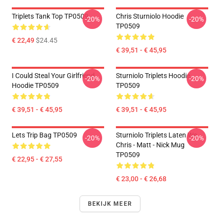
Triplets Tank Top TP0509
Chris Sturniolo Hoodie
-20%
-20%
TP0509
€ 22,49
$24.45
€ 39,51 - € 45,95
I Could Steal Your Girlfriend
Sturniolo Triplets Hoodie
-20%
-20%
Hoodie TP0509
TP0509
€ 39,51 - € 45,95
€ 39,51 - € 45,95
Lets Trip Bag TP0509
Sturniolo Triplets Laten We...
-20%
-20%
Chris - Matt - Nick Mug
TP0509
€ 22,95 - € 27,55
€ 23,00 - € 26,68
BEKIJK MEER