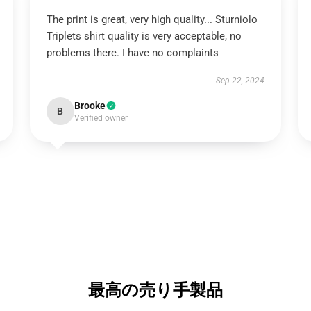
The print is great, very high quality... Sturniolo
Triplets shirt quality is very acceptable, no
problems there. I have no complaints
Sep 22, 2024
Brooke
B
Verified owner
最高の売り手製品