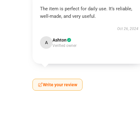
The item is perfect for daily use. It’s reliable,
well-made, and very useful.
Oct 26, 2024
Ashton
A
Verified owner
Write your review