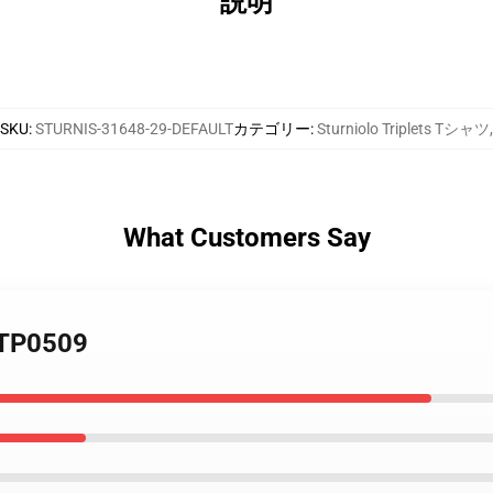
説明
SKU
:
STURNIS-31648-29-DEFAULT
カテゴリー
:
Sturniolo Triplets Tシャツ
,
What Customers Say
t TP0509