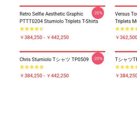
-20%
Retro Selfie Aesthetic Graphic
Versus To
PTTT0204 Sturniolo Triplets T-Shirts
Triplets 
￥384,250 - ￥442,250
￥362,500
-20%
Chris Sturniolo Tシャツ TP0509
TシャツTP
￥384,250 - ￥442,250
￥384,250