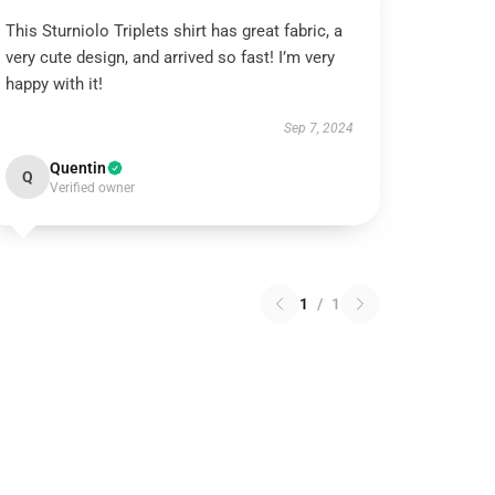
This Sturniolo Triplets shirt has great fabric, a
very cute design, and arrived so fast! I’m very
happy with it!
Sep 7, 2024
Quentin
Q
Verified owner
1
/
1