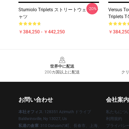
-20%
Sturniolo Triplets ストリートウェアTシ
Versus To
ャツ
Triplets T-
￥384,250 - ￥442,250
￥384,250
Footer
世界中に配送
200カ国以上に配送
クリ
お問い合わせ
会社案内
本社オフィス
: 128351 Azimuth ドライブ
私たちにつ
Baldwinsville, Ny 13027, Us
利用規約
私達の倉庫
: 310 Datuanの町、長春市、上海、
プライバシ