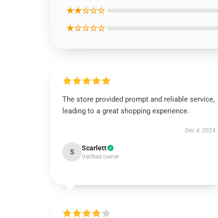
★★☆☆☆
★☆☆☆☆
The store provided prompt and reliable service,
leading to a great shopping experience.
Dec 4, 2024
Scarlett
S
Verified owner