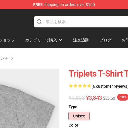
FREE
shipping on orders over $100
rchandise Store
ショップ
カテゴリーで購入
注文追跡
ブログ
お
ts Tシャツ
Triplets T-Shirt
(6 customer reviews
¥4,803
¥3,843
-20%
$26.50
Type
Unisex
Color