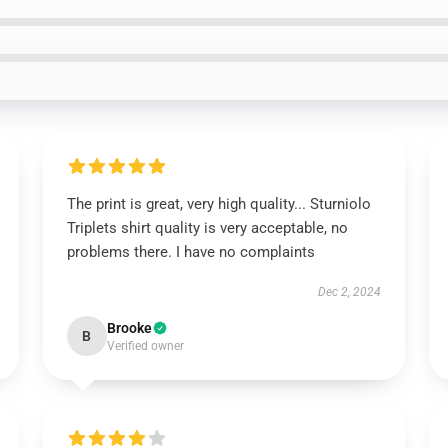
The print is great, very high quality... Sturniolo
Triplets shirt quality is very acceptable, no
problems there. I have no complaints
Dec 2, 2024
Brooke
B
Verified owner