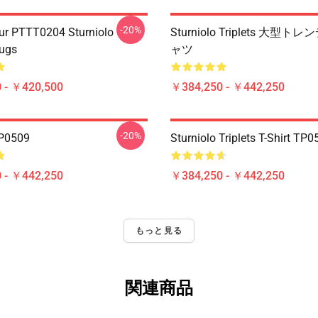
-20%
ur PTTT0204 Sturniolo
Sturniolo Triplets 大型
Mugs
ャツ
 - ￥420,500
￥384,250 - ￥442,250
-20%
0509
Sturniolo Triplets T-Shirt TP
 - ￥442,250
￥384,250 - ￥442,250
もっと見る
関連商品