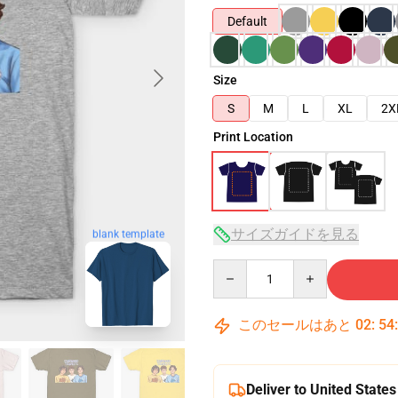
Default
Size
S
M
L
XL
2X
Print Location
サイズガイドを見る
blank template
Quantity
このセールはあと
02
:
54
Deliver to United States