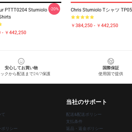
-20%
ur PTTT0204 Sturniolo
Chris Sturniolo Tシャツ TP0
Shirts
￥384,250 - ￥442,250
 - ￥442,250
安心してお買い物
国際保証
ックから配送まで24/7保護
使用国で提供
当社のサポート
いて
配送&配送ポリシー
支払条件
ーポリシー
返品・返金ポリシー