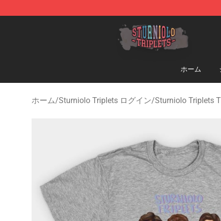
Sturniolo Triplets Shop - Official Sturniolo Triplets Me
ホーム
ホーム
/
Sturniolo Triplets ログイン
/
Sturniolo Triple