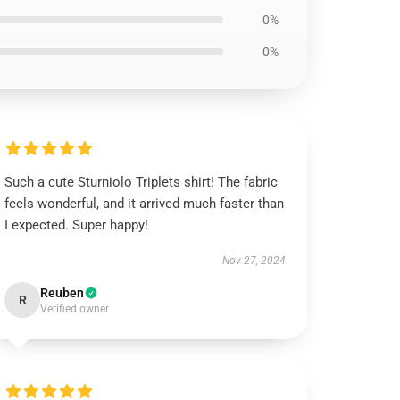
0%
0%
Such a cute Sturniolo Triplets shirt! The fabric
feels wonderful, and it arrived much faster than
I expected. Super happy!
Nov 27, 2024
Reuben
R
Verified owner