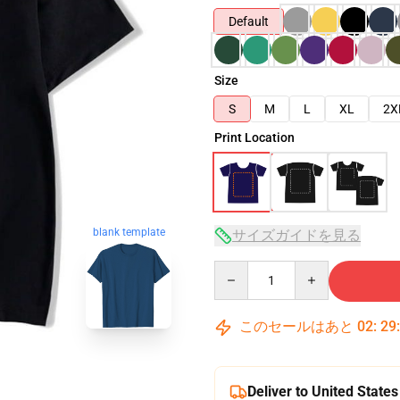
Default
Size
S
M
L
XL
2X
Print Location
blank template
サイズガイドを見る
Quantity
このセールはあと
02
:
29
Deliver to United States