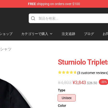
FREE
shipping on orders over $100
rchandise Store
ショップ
カテゴリーで購入
注文追跡
ブログ
お
ts Tシャツ
Sturniolo T
(3 customer reviews
¥4,803
¥3,843
-20%
$26.50
Type
Unisex
Color