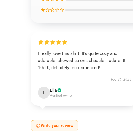
★☆☆☆☆
I really love this shirt! It's quite cozy and
adorable! showed up on schedule! I adore it!
10/10, definitely recommended!
Feb 21, 2025
Lila
L
Verified owner
Write your review