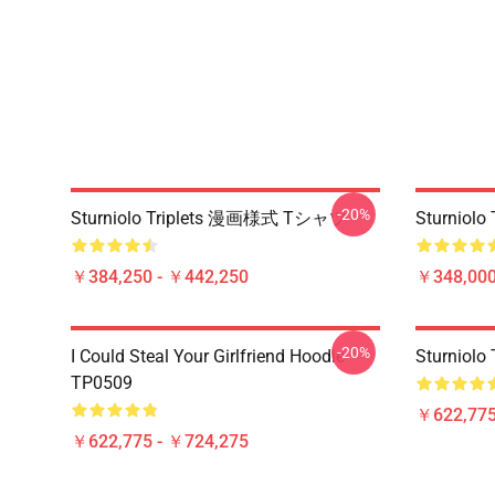
-20%
Sturniolo Triplets 漫画様式 Tシャツ
Sturniolo 
￥384,250 - ￥442,250
￥348,000
-20%
I Could Steal Your Girlfriend Hoodie
Sturniol
TP0509
￥622,775
￥622,775 - ￥724,275