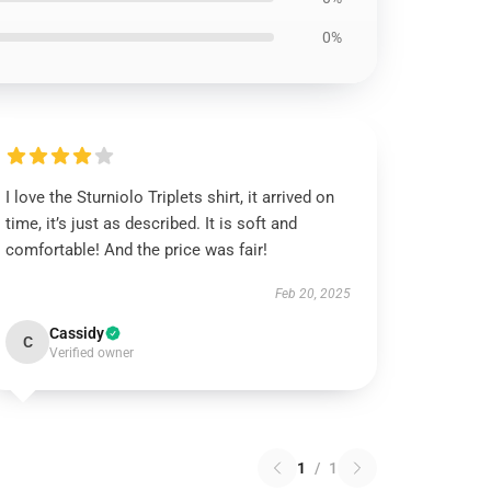
0%
I love the Sturniolo Triplets shirt, it arrived on
time, it’s just as described. It is soft and
comfortable! And the price was fair!
Feb 20, 2025
Cassidy
C
Verified owner
1
/
1