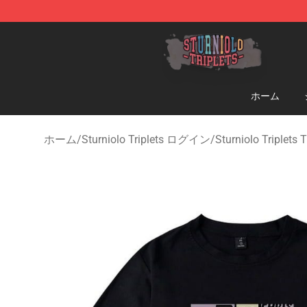
Sturniolo Triplets Shop - Official Sturniolo Triplets Me
ホーム
ホーム
/
Sturniolo Triplets ログイン
/
Sturniolo Triple