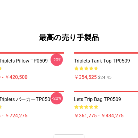
最高の売り手製品
-20%
Triplets Pillow TP0509
Triplets Tank Top TP0509
 - ￥420,500
￥354,525
$24.45
-20%
o Triplets パーカーTP0509
Lets Trip Bag TP0509
 - ￥724,275
￥361,775 - ￥434,275