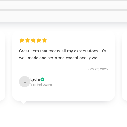
Great item that meets all my expectations. It’s
well-made and performs exceptionally well.
Feb 20, 2025
Lydia
L
Verified owner