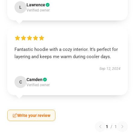
Lawrence
L
Verified owner
Fantastic hoodie with a cozy interior. It’s perfect for
layering and keeps me warm during cooler days.
Sep 12, 2024
Camden
C
Verified owner
Write your review
1
/
1