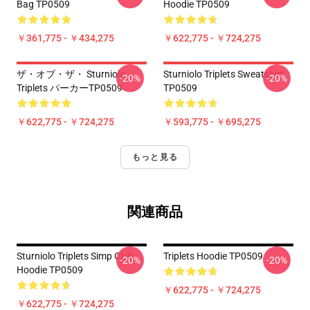
Bag TP0509
Hoodie TP0509
￥361,775 - ￥434,275
￥622,775 - ￥724,275
ザ・オブ・ザ・ Sturniolo
Sturniolo Triplets Sweatshirt
-20%
-20%
Triplets パーカーTP0509
TP0509
￥622,775 - ￥724,275
￥593,775 - ￥695,275
もっと見る
関連商品
Sturniolo Triplets Simp Club
Triplets Hoodie TP0509
-20%
-20%
Hoodie TP0509
￥622,775 - ￥724,275
￥622,775 - ￥724,275