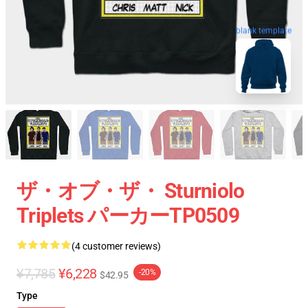
blank template
ザ・オブ・ザ・ Sturniolo
Triplets パーカーTP0509
(4 customer reviews)
¥7,785
¥6,228
-20%
$42.95
Type