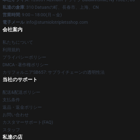
私達の倉庫
: 310 Datuanの町、長春市、上海、CN
営業時間
: 9:00～18:00(月～金)
電子メール
: info@sturniolotripletsshop.com
会社案内
私たちについて
利用規約
プライバシーポリシー
DMCA - 著作権ポリシー
カリフォルニアSB657: サプライチェーンの透明性法
当社のサポート
配送&配送ポリシー
支払条件
返品・返金ポリシー
お問い合わせ
カスタマーサポート(FAQ)
スタッフ
私達の店