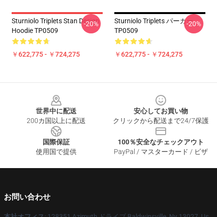
Sturniolo Triplets Stan Design
Sturniolo Triplets パーカー
-20%
-20%
Hoodie TP0509
TP0509
￥622,775 - ￥724,275
￥622,775 - ￥724,275
Footer
世界中に配送
安心してお買い物
200カ国以上に配送
クリックから配送まで24/7保護
国際保証
100％安全なチェックアウト
使用国で提供
PayPal / マスターカード / ビザ
お問い合わせ
本社オフィス
: 128351 Azimuth ドライブ Baldwinsville, Ny 13027, Us