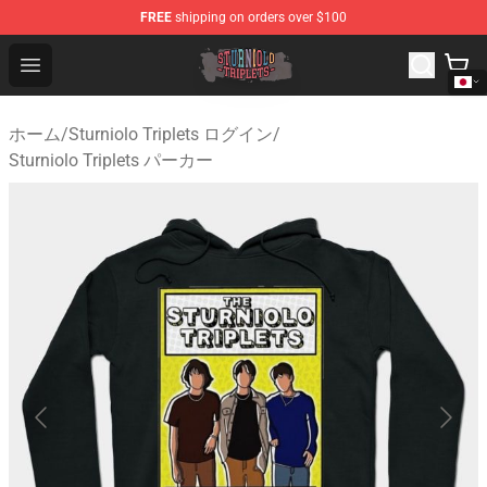
FREE
shipping on orders over $100
Sturniolo Triplets Shop - Official Sturniolo Triplets Merc
Open menu
ホーム
/
Sturniolo Triplets ログイン
/
Sturniolo Triplets パーカー