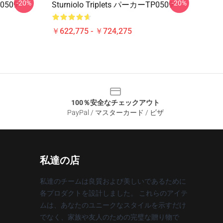
-20%
-20%
P0509
Sturniolo Triplets パーカーTP0509
￥622,775 - ￥724,275
100％安全なチェックアウト
PayPal / マスターカード / ビザ
私達の店
私達のチームは良質および美しいであるために
各プロダクトを設計しました。 これらのアイテ
ムは、あなたのユニークなスタイルを示すだけ
でなく、家族や友人のための完璧な贈り物で