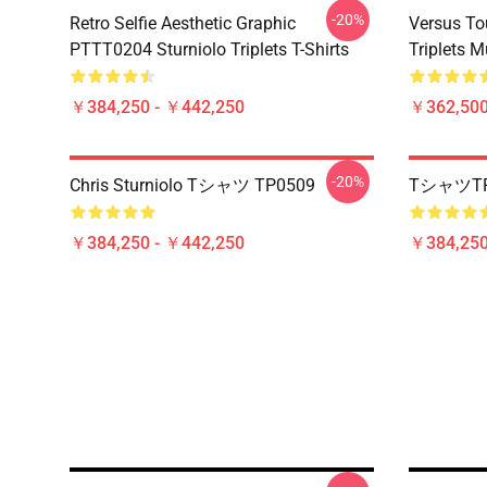
-20%
Retro Selfie Aesthetic Graphic
Versus To
PTTT0204 Sturniolo Triplets T-Shirts
Triplets 
￥384,250 - ￥442,250
￥362,500
-20%
Chris Sturniolo Tシャツ TP0509
TシャツTP
￥384,250 - ￥442,250
￥384,250