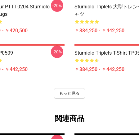
-20%
ur PTTT0204 Sturniolo
Sturniolo Triplets 大型
Mugs
ャツ
 - ￥420,500
￥384,250 - ￥442,250
-20%
0509
Sturniolo Triplets T-Shirt TP
 - ￥442,250
￥384,250 - ￥442,250
もっと見る
関連商品