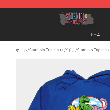
Sturniolo Triplets Shop - Official Sturniolo Triplets Me
ホーム
ホーム
/
Sturniolo Triplets ログイン
/
Sturniolo Triple