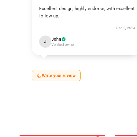
Excellent design, highly endorse, with excellent
follow-up.
Dec 2, 2024
John
J
Verified owner
Write your review