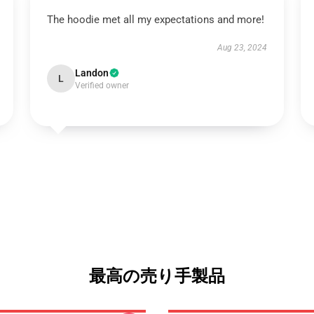
The hoodie met all my expectations and more!
Aug 23, 2024
Landon
L
Verified owner
最高の売り手製品