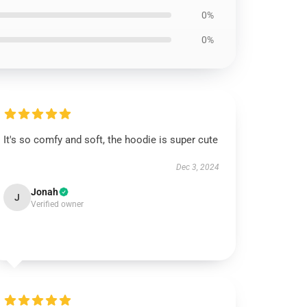
0%
0%
It's so comfy and soft, the hoodie is super cute
Dec 3, 2024
Jonah
J
Verified owner