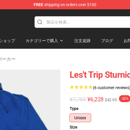
FREE
shipping on orders over $100
rchandise Store
ショップ
カテゴリーで購入
注文追跡
ブログ
お
ts パーカー
Les't Trip Sturn
(6 customer reviews
¥7,785
¥6,228
-20%
$42.95
Type
Unisex
Size