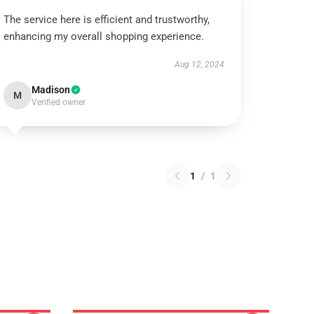
The service here is efficient and trustworthy,
enhancing my overall shopping experience.
Aug 12, 2024
Madison
M
Verified owner
1
/
1