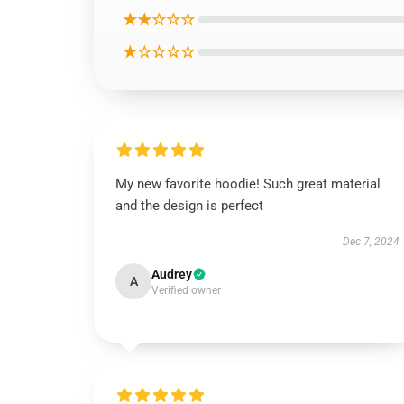
★★☆☆☆
★☆☆☆☆
My new favorite hoodie! Such great material
and the design is perfect
Dec 7, 2024
Audrey
A
Verified owner