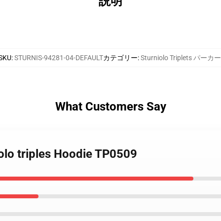
説明
SKU
:
STURNIS-94281-04-DEFAULT
カテゴリー
:
Sturniolo Triplets パーカー
What Customers Say
niolo triples Hoodie TP0509