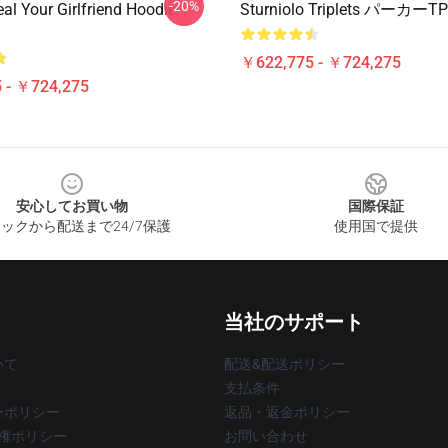
-20%
eal Your Girlfriend Hoodie
Sturniolo Triplets パーカーT
￥622,775 - ￥724,275
 - ￥724,275
安心してお買い物
国際保証
ックから配送まで24/7保護
使用国で提供
当社のサポート
いて
配送&配送ポリシー
支払条件
ーポリシー
返品・返金ポリシー
著作権ポリシー
お問い合わせ