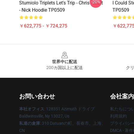
-20%
Sturniolo Triplets Let's Trip - Chris - Matt
I Could St
- Nick Hoodie TP0509
TP0509
￥622,775 - ￥724,275
￥622,775
Footer
世界中に配送
200カ国以上に配送
クリ
お問い合わせ
会社案内
本社オフィス
: 128351 Azimuth ドライブ
私たちにつ
Baldwinsville, Ny 13027, Us
利用規約
私達の倉庫
: 310 Datuanの町、長春市、上海、
プライバシ
CN
DMCA - 