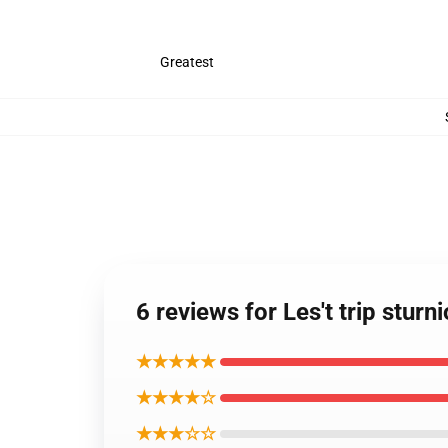
Greatest
6 reviews for Les't trip stur
★★★★★
★★★★☆
★★★☆☆