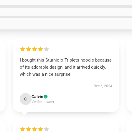
I bought this Sturniolo Triplets hoodie because
of its adorable design, and it arrived quickly,
which was a nice surprise.
Dec 6, 2024
Calvin
C
Verified owner