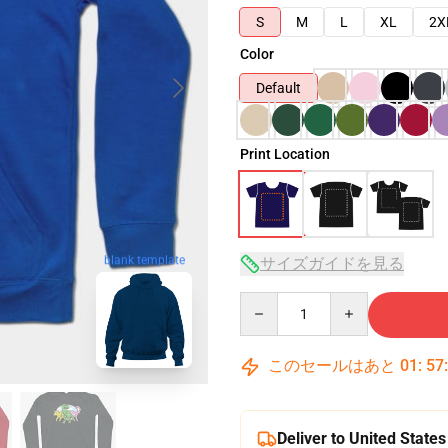
S
M
L
XL
2X
Color
Default
Print Location
blank template
サイズガイドを見る
Quantity
このセールはあと
01
:
57
Deliver to United States