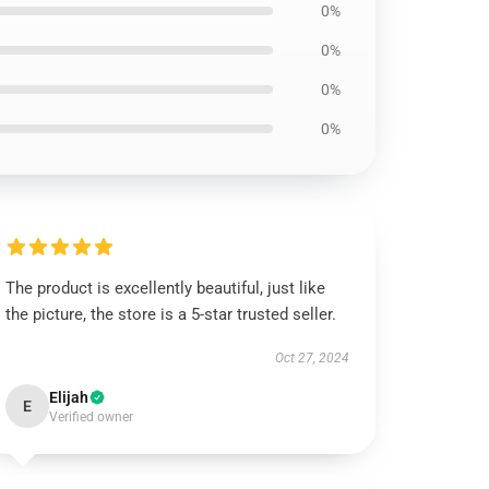
0%
0%
0%
0%
The product is excellently beautiful, just like
the picture, the store is a 5-star trusted seller.
Oct 27, 2024
Elijah
E
Verified owner