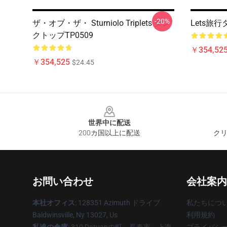
-20%
ザ・オブ・ザ・ Sturniolo Triplets タン
Lets旅行
クトップTP0509
￥354,52
￥354,525
$24.45
Footer
世界中に配送
200カ国以上に配送
クリ
お問い合わせ
会社案内
本社オフィス
: 128351 Azimuth ドライブ
私たちにつ
Baldwinsville, Ny 13027, Us
利用規約