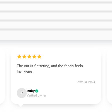
The cut is flattering, and the fabric feels
luxurious.
Nov 28, 2024
Ruby
R
Verified owner