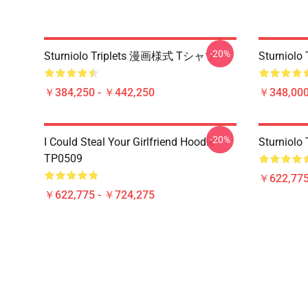
-20%
Sturniolo Triplets 漫画様式 Tシャツ
Sturniolo 
￥384,250 - ￥442,250
￥348,000
-20%
I Could Steal Your Girlfriend Hoodie
Sturniol
TP0509
￥622,775
￥622,775 - ￥724,275