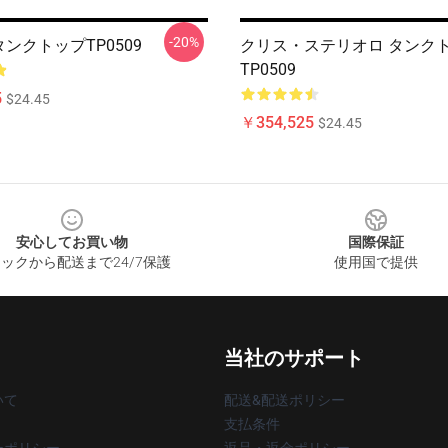
-20%
タンクトップTP0509
クリス・ステリオロ タンク
TP0509
5
$24.45
￥354,525
$24.45
安心してお買い物
国際保証
ックから配送まで24/7保護
使用国で提供
当社のサポート
いて
配送&配送ポリシー
支払条件