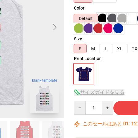
Color
Default
Size
S
M
L
XL
2X
Print Location
blank template
サイズガイドを見る
Quantity
このセールはあと
01
:
12