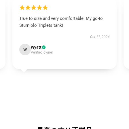
True to size and very comfortable. My go-to
Sturniolo Triplets tank!
Oct 11, 2024
Wyatt
W
Verified owner