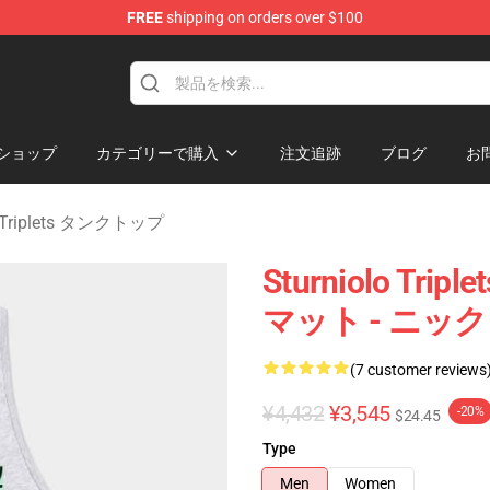
FREE
shipping on orders over $100
rchandise Store
ショップ
カテゴリーで購入
注文追跡
ブログ
お
lo Triplets タンクトップ
Sturniolo Tr
マット - ニッ
(7 customer reviews
¥4,432
¥3,545
-20%
$24.45
Type
Men
Women