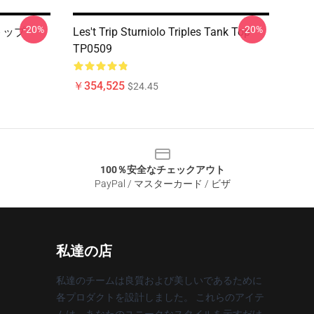
-20%
-20%
トップ
Les't Trip Sturniolo Triples Tank Top
TP0509
￥354,525
$24.45
100％安全なチェックアウト
PayPal / マスターカード / ビザ
私達の店
私達のチームは良質および美しいであるために
各プロダクトを設計しました。 これらのアイテ