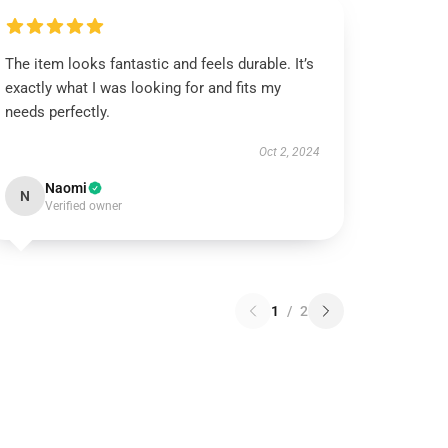
The item looks fantastic and feels durable. It’s
exactly what I was looking for and fits my
needs perfectly.
Oct 2, 2024
Naomi
N
Verified owner
1
/
2