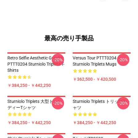
最高の売り手製品
Retro Selfie Aesthetic Graphic
Versus Tour PTTT0204
-20%
-20%
PTTT0204 Sturniolo Triplets T-
Sturniolo Triplets Mugs
Shirts
￥362,500 - ￥420,500
￥384,250 - ￥442,250
Sturniolo Triplets 大型トレン
Sturniolo Triplets トリップTシ
-20%
-20%
ディーTシャツ
ャツ
￥384,250 - ￥442,250
￥384,250 - ￥442,250