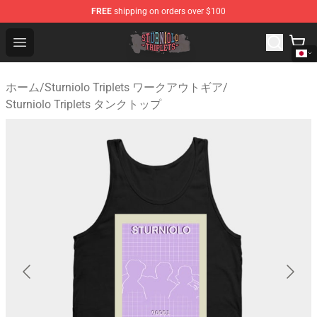
FREE
shipping on orders over $100
Sturniolo Triplets Shop - Official Sturniolo Triplets Merc
Open menu
ホーム
/
Sturniolo Triplets ワークアウトギア
/
Sturniolo Triplets タンクトップ