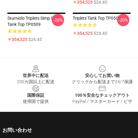
￥354,525
$24.45
Sturniolo Triplets Simp Club
Triplets Tank Top TP0509
-20%
-20%
Tank Top TP0509
￥354,525
$24.45
￥354,525
$24.45
Footer
世界中に配送
安心してお買い物
200カ国以上に配送
クリックから配送まで24/7保護
国際保証
100％安全なチェックアウト
使用国で提供
PayPal / マスターカード / ビザ
お問い合わせ