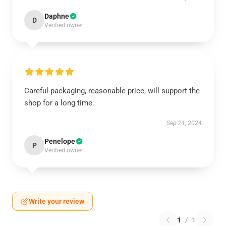
Daphne
D
Verified owner
Careful packaging, reasonable price, will support the
shop for a long time.
Sep 21, 2024
Penelope
P
Verified owner
Write your review
1
/
1