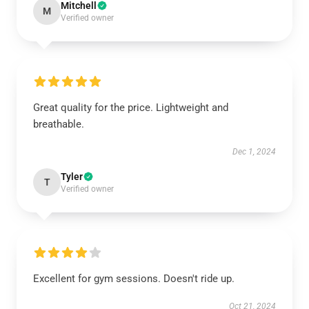
Mitchell
M
Verified owner
Great quality for the price. Lightweight and
breathable.
Dec 1, 2024
Tyler
T
Verified owner
Excellent for gym sessions. Doesn't ride up.
Oct 21, 2024