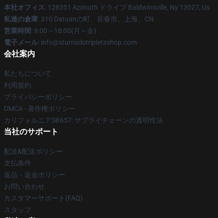
本社オフィス
: 128351 Azimuth ドライブ Baldwinsville, Ny 13027, Us
私達の倉庫
: 310 Datuanの町、長春市、上海、CN
営業時間
: 9:00～18:00(月～金)
電子メール
: info@sturniolotripletsshop.com
会社案内
私たちについて
利用規約
プライバシーポリシー
DMCA - 著作権ポリシー
カリフォルニアSB657: サプライチェーンの透明性法
当社のサポート
配送&配送ポリシー
支払条件
返品・返金ポリシー
お問い合わせ
カスタマーサポート(FAQ)
スタッフ