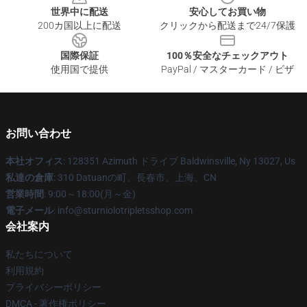
世界中に配送
安心してお買い物
200カ国以上に配送
クリックから配送まで24/7保護
国際保証
100％安全なチェックアウト
使用国で提供
PayPal / マスターカード / ビザ
お問い合わせ
本社オフィス
: 128351 Azimuth ドライブ Baldwinsville, Ny 13027, Us
私達の倉庫
: 310 Datuanの町、長春市、上海、CN
営業時間
: 9:00～18:00(月～金)
電子メール
: info@sturniolotripletsshop.com
会社案内
私たちについて
利用規約
プライバシーポリシー
DMCA - 著作権ポリシー