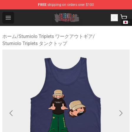
FREE
shipping on orders over $100
Sturniolo Triplets Shop - Official Sturniolo Triplets Merc
Open menu
ホーム
/
Sturniolo Triplets ワークアウトギア
/
Sturniolo Triplets タンクトップ