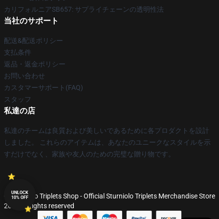
カリフォルニアSB657: サプライチェーンの透明性法
当社のサポート
配送&配送ポリシー
支払条件
返品・返金ポリシー
お問い合わせ
カスタマーサポート(FAQ)
スタッフ
私達の店
私達のチームは良質および美しいであるために各プロダクトを設計
しました。 これらのアイテムは、あなたのユニークなスタイルを示
すだけでなく、家族や友人のための完璧な贈り物です。
UNLOCK
© Sturniolo Triplets Shop - Official Sturniolo Triplets Merchandise Store
10% OFF
2026 all rights reserved