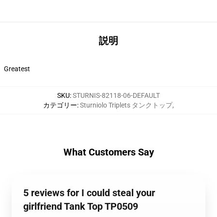
説明
Greatest
SKU
:
STURNIS-82118-06-DEFAULT
カテゴリー
:
Sturniolo Triplets タンクトップ
,
What Customers Say
5 reviews for I could steal your
girlfriend Tank Top TP0509