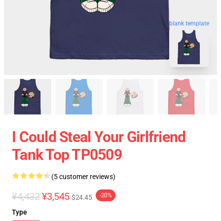
blank template
I Could Steal Your Girlfriend
Tank Top TP0509
(5 customer reviews)
¥4,432
¥3,545
-20%
$24.45
Type