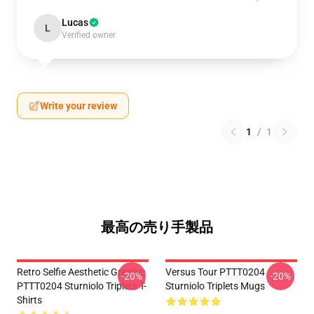
Lucas
L
Verified owner
Write your review
1
/
1
最高の売り手製品
Retro Selfie Aesthetic Graphic
Versus Tour PTTT0204
-20%
-20%
PTTT0204 Sturniolo Triplets T-
Sturniolo Triplets Mugs
Shirts