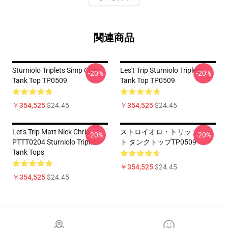
関連商品
Sturniolo Triplets Simp Club
Les't Trip Sturniolo Triples
-20%
-20%
Tank Top TP0509
Tank Top TP0509
￥354,525
$24.45
￥354,525
$24.45
Let's Trip Matt Nick Chris
ストロイオロ・トリップレッ
-20%
-20%
PTTT0204 Sturniolo Triplets
ト タンクトップTP0509
Tank Tops
￥354,525
$24.45
￥354,525
$24.45
Footer