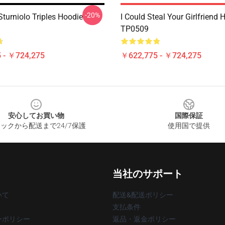
-20%
 Sturniolo Triples Hoodie
I Could Steal Your Girlfriend 
TP0509
 - ￥724,275
￥622,775 - ￥724,275
安心してお買い物
国際保証
ックから配送まで24/7保護
使用国で提供
当社のサポート
いて
配送&配送ポリシー
支払条件
ーポリシー
返品・返金ポリシー