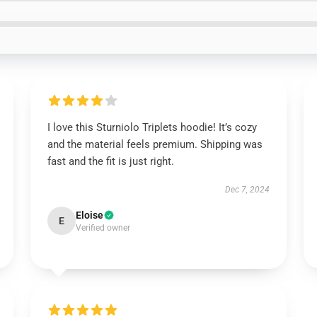
I love this Sturniolo Triplets hoodie! It’s cozy
and the material feels premium. Shipping was
fast and the fit is just right.
Dec 7, 2024
Eloise
E
Verified owner