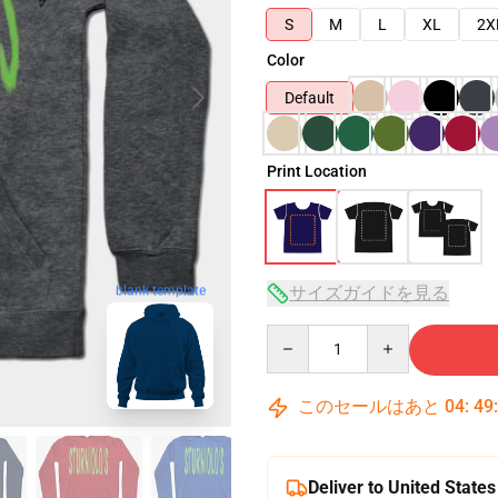
S
M
L
XL
2X
Color
Default
Print Location
blank template
サイズガイドを見る
Quantity
このセールはあと
04
:
49
Deliver to United States