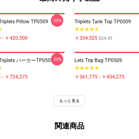
-20%
Triplets Pillow TP0509
Triplets Tank Top TP0509
 - ￥420,500
￥354,525
$24.45
-20%
o Triplets パーカーTP0509
Lets Trip Bag TP0509
 - ￥724,275
￥361,775 - ￥434,275
もっと見る
関連商品