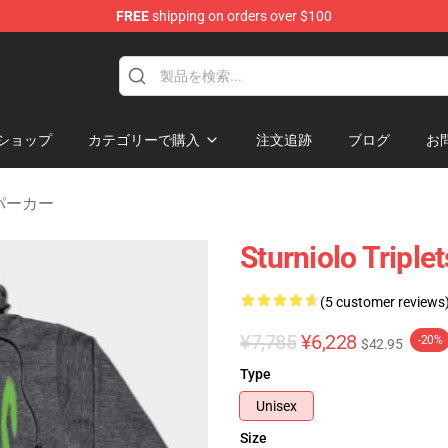
FREE
shipping on orders over $100
rchandise Store
ショップ
カテゴリーで購入
注文追跡
ブログ
お
ts パーカー
Sturniolo Tri
(5 customer reviews
¥7,785
¥6,228
-20%
$42.95
Type
Unisex
Size