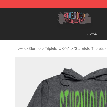
Sturniolo Triplets Shop - Official Sturniolo Triplets Me
ホーム
ホーム
/
Sturniolo Triplets ログイン
/
Sturniolo Triple