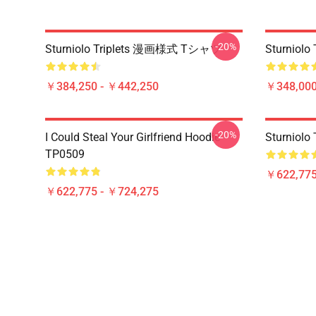
-20%
Sturniolo Triplets 漫画様式 Tシャツ
Sturniolo 
￥384,250 - ￥442,250
￥348,000
-20%
I Could Steal Your Girlfriend Hoodie
Sturniol
TP0509
￥622,775
￥622,775 - ￥724,275