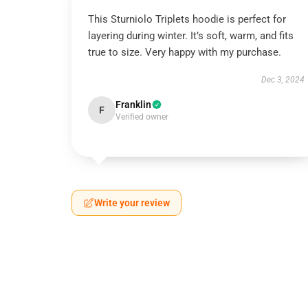
This Sturniolo Triplets hoodie is perfect for
layering during winter. It’s soft, warm, and fits
true to size. Very happy with my purchase.
Dec 3, 2024
Franklin
F
Verified owner
Write your review