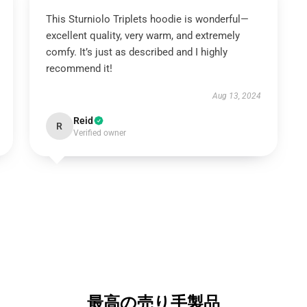
This Sturniolo Triplets hoodie is wonderful—
excellent quality, very warm, and extremely
comfy. It’s just as described and I highly
recommend it!
Aug 13, 2024
Reid
R
Verified owner
最高の売り手製品