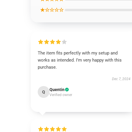
★☆☆☆☆
The item fits perfectly with my setup and
works as intended. I’m very happy with this
purchase.
Dec 7, 2024
Quentin
Q
Verified owner