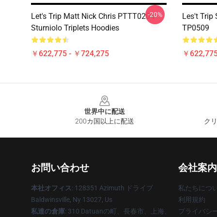
-20%
Let's Trip Matt Nick Chris PTTT0204
Les't Trip
Sturniolo Triplets Hoodies
TP0509
￥622,775 - ￥724,275
￥622,775
Footer
世界中に配送
200カ国以上に配送
クリ
お問い合わせ
会社案内
本社オフィス
: 128351 Azimuth ドライブ
私たちにつ
Baldwinsville, Ny 13027, Us
利用規約
私達の倉庫
: 310 Datuanの町、長春市、上海、
プライバシ