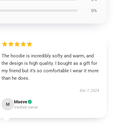
0%
The hoodie is incredibly softy and warm, and
the design is high quality. I bought as a gift for
my friend but it’s so comfortable I wear it more
than he does.
Dec 7, 2024
Maeve
M
Verified owner