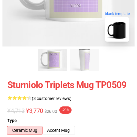
blank template
Sturniolo Triplets Mug TP0509
(3 customer reviews)
¥4,713
¥3,770
-20%
$26.00
Type
Ceramic Mug
Accent Mug