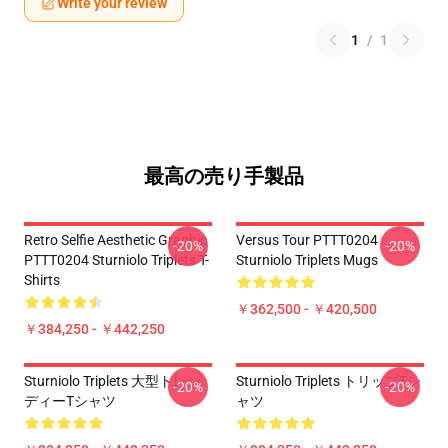
Write your review
1
/
1
最高の売り手製品
Retro Selfie Aesthetic Graphic
Versus Tour PTTT0204
-20%
-20%
PTTT0204 Sturniolo Triplets T-
Sturniolo Triplets Mugs
Shirts
￥362,500 - ￥420,500
￥384,250 - ￥442,250
Sturniolo Triplets 大型トレン
Sturniolo Triplets トリップTシ
-20%
-20%
ディーTシャツ
ャツ