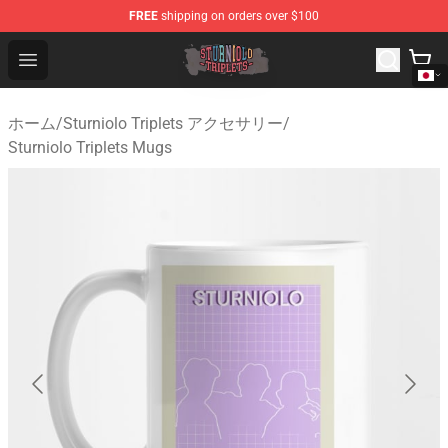
FREE
shipping on orders over $100
Sturniolo Triplets Shop - Official Sturniolo Triplets Merc
Open menu
ホーム
/
Sturniolo Triplets アクセサリー
/
Sturniolo Triplets Mugs