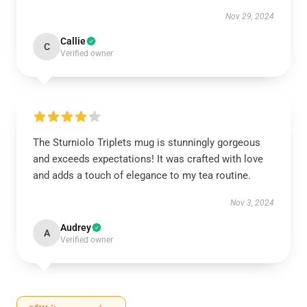
Nov 29, 2024
Callie
C
Verified owner
The Sturniolo Triplets mug is stunningly gorgeous
and exceeds expectations! It was crafted with love
and adds a touch of elegance to my tea routine.
Nov 3, 2024
Audrey
A
Verified owner