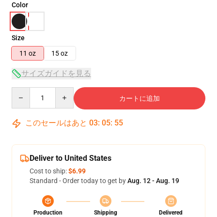
Color
Size
11 oz
15 oz
サイズガイドを見る
Quantity
カートに追加
このセールはあと
03
:
05
:
54
Deliver to United States
Cost to ship:
$6.99
Standard - Order today to get by
Aug. 12 - Aug. 19
Production
Shipping
Delivered