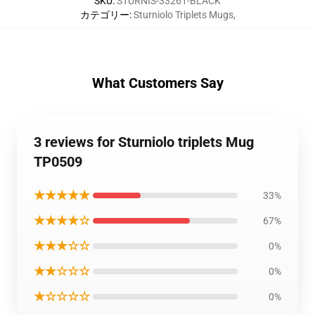
SKU
:
STURNIS-33261-BLACK
カテゴリー
:
Sturniolo Triplets Mugs
,
What Customers Say
3 reviews for Sturniolo triplets Mug
TP0509
★★★★★
33%
★★★★☆
67%
★★★☆☆
0%
★★☆☆☆
0%
★☆☆☆☆
0%