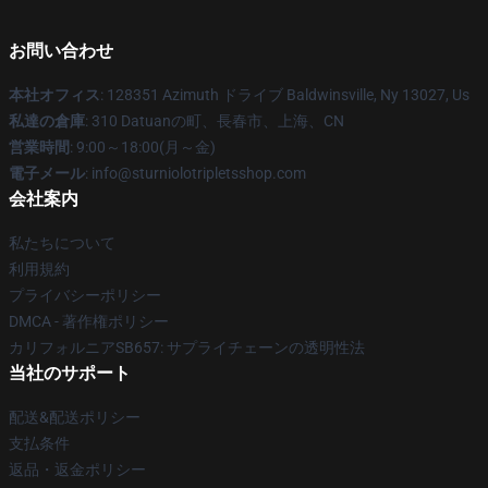
お問い合わせ
本社オフィス
: 128351 Azimuth ドライブ Baldwinsville, Ny 13027, Us
私達の倉庫
: 310 Datuanの町、長春市、上海、CN
営業時間
: 9:00～18:00(月～金)
電子メール
: info@sturniolotripletsshop.com
会社案内
私たちについて
利用規約
プライバシーポリシー
DMCA - 著作権ポリシー
カリフォルニアSB657: サプライチェーンの透明性法
当社のサポート
配送&配送ポリシー
支払条件
返品・返金ポリシー