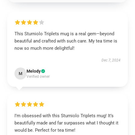
This Sturniolo Triplets mug is a real gem—beyond
beautiful and crafted with such care. My tea time is
now so much more delightful!
Dec 7, 2024
Melody
M
Verified owner
I’m obsessed with this Sturniolo Triplets mug! It’s
beautifully made and far surpasses what I thought it
would be. Perfect for tea time!