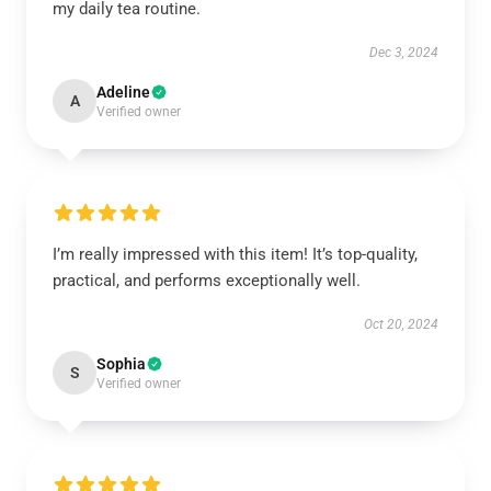
my daily tea routine.
Dec 3, 2024
Adeline
A
Verified owner
I’m really impressed with this item! It’s top-quality,
practical, and performs exceptionally well.
Oct 20, 2024
Sophia
S
Verified owner