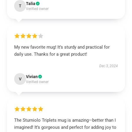
Talia
T
Verified owner
My new favorite mug! It’s sturdy and practical for
daily use. Thanks for a great product!
Dec 3, 2024
Vivian
V
Verified owner
The Sturniolo Triplets mug is amazing—better than I
imagined! It’s gorgeous and perfect for adding joy to