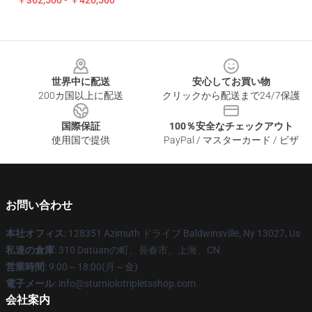
￥362,500 - ￥420,500
Footer
世界中に配送
安心してお買い物
200カ国以上に配送
クリックから配送まで24/7保護
国際保証
100％安全なチェックアウト
使用国で提供
PayPal / マスターカード / ビザ
お問い合わせ
本社オフィス
: 128351 Azimuth ドライブ Baldwinsville, Ny 13027, Us
私達の倉庫
: 310 Datuanの町、長春市、上海、CN
営業時間
: 9:00～18:00(月～金)
電子メール
: info@sturniolotripletsshop.com
会社案内