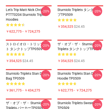
Let's Trip Matt Nick Chris
Sturniolo Triplets タンクトッ
-20%
-20%
PTTT0204 Sturniolo Triplets
プTP0509
Hoodies
￥354,525
$24.45
￥622,775 - ￥724,275
ストロイオロ・トリップレッ
ザ・オブ・ザ・ Sturniolo
-20%
-20%
ト タンクトップTP0509
Triplets タンクトップTP0509
￥354,525
$24.45
￥354,525
$24.45
Sturniolo Triplets Stan Design
Sturniolo Triplets Stan Design
-20%
-20%
Bag TP0509
Hoodie TP0509
￥361,775 - ￥434,275
￥622,775 - ￥724,275
ザ・オブ・ザ・ Sturniolo
Sturniolo Triplets Sweatshirt
-20%
-20%
Triplets パーカーTP0509
TP0509