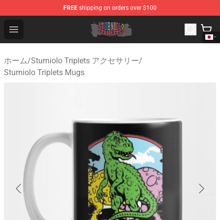
FREE
shipping on orders over $100
Sturniolo Triplets Shop - Official Sturniolo Triplets Merc
Open menu
ホーム
/
Sturniolo Triplets アクセサリー
/
Sturniolo Triplets Mugs