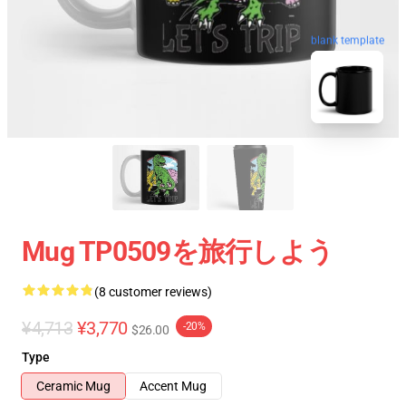
blank template
Mug TP0509を旅行しよう
(8 customer reviews)
¥4,713
¥3,770
-20%
$26.00
Type
Ceramic Mug
Accent Mug