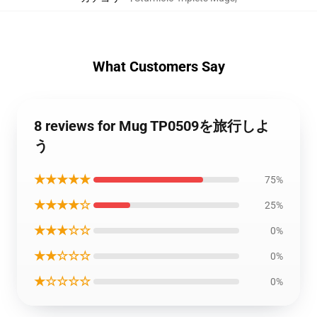
What Customers Say
8 reviews for Mug TP0509を旅行しよ
う
★★★★★
75%
★★★★☆
25%
★★★☆☆
0%
★★☆☆☆
0%
★☆☆☆☆
0%