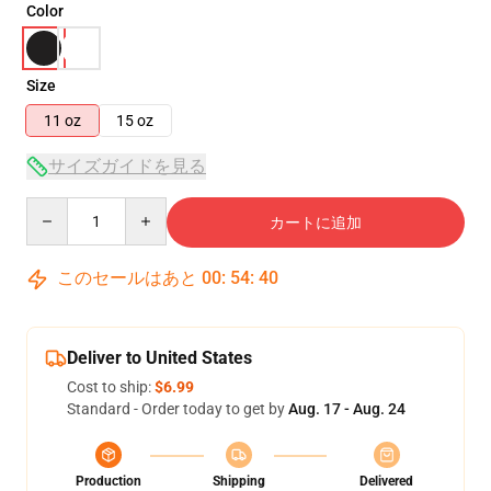
Color
Size
11 oz
15 oz
サイズガイドを見る
Quantity
カートに追加
このセールはあと
00
:
54
:
40
Deliver to United States
Cost to ship:
$6.99
Standard - Order today to get by
Aug. 17 - Aug. 24
Production
Shipping
Delivered