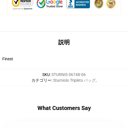
説明
Finest
SKU
:
STURNIS-56748-06
カテゴリー
:
Sturniolo Triplets バッグ
,
What Customers Say