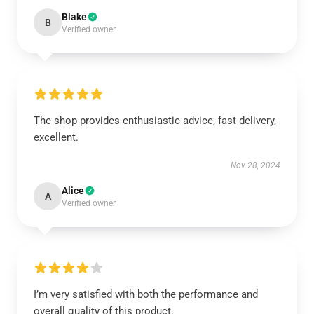
Blake
B
Verified owner
The shop provides enthusiastic advice, fast delivery,
excellent.
Nov 28, 2024
Alice
A
Verified owner
I’m very satisfied with both the performance and
overall quality of this product.