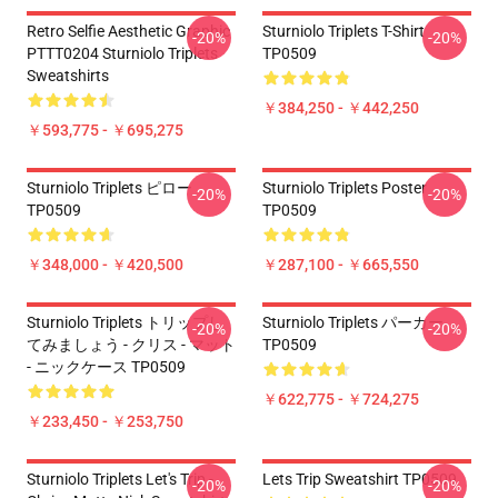
Retro Selfie Aesthetic Graphic
Sturniolo Triplets T-Shirt
-20%
-20%
PTTT0204 Sturniolo Triplets
TP0509
Sweatshirts
￥384,250 - ￥442,250
￥593,775 - ￥695,275
Sturniolo Triplets ピロー
Sturniolo Triplets Poster
-20%
-20%
TP0509
TP0509
￥348,000 - ￥420,500
￥287,100 - ￥665,550
Sturniolo Triplets トリップし
Sturniolo Triplets パーカー
-20%
-20%
てみましょう - クリス - マット
TP0509
- ニックケース TP0509
￥622,775 - ￥724,275
￥233,450 - ￥253,750
Sturniolo Triplets Let's Trip -
Lets Trip Sweatshirt TP0509
-20%
-20%