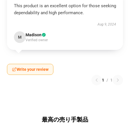
This product is an excellent option for those seeking
dependability and high performance.
Aug 9, 2024
Madison
M
Verified owner
Write your review
1
/
1
最高の売り手製品