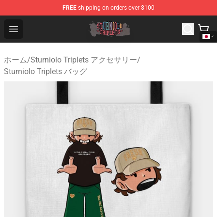
FREE
shipping on orders over $100
Sturniolo Triplets Shop - Official Sturniolo Triplets Merc
Open menu
ホーム
/
Sturniolo Triplets アクセサリー
/
Sturniolo Triplets バッグ