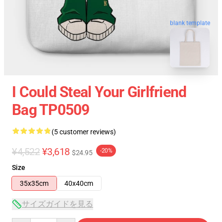
blank template
I Could Steal Your Girlfriend
Bag TP0509
(5 customer reviews)
¥4,522
¥3,618
-20%
$24.95
Size
35x35cm
40x40cm
サイズガイドを見る