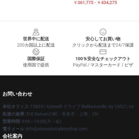
￥361,775 - ￥434,275
Footer
世界中に配送
安心してお買い物
200カ国以上に配送
クリックから配送まで24/7保護
国際保証
100％安全なチェックアウト
使用国で提供
PayPal / マスターカード / ビザ
お問い合わせ
本社オフィス
: 128351 Azimuth ドライブ Baldwinsville, Ny 13027, Us
私達の倉庫
: 310 Datuanの町、長春市、上海、CN
営業時間
: 9:00～18:00(月～金)
電子メール
: info@sturniolotripletsshop.com
会社案内