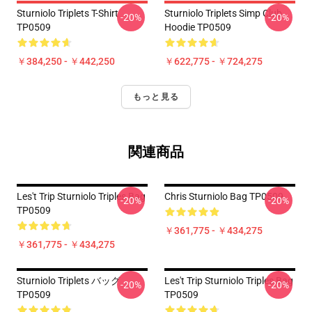
Sturniolo Triplets T-Shirt
Sturniolo Triplets Simp Club
-20%
-20%
TP0509
Hoodie TP0509
￥384,250 - ￥442,250
￥622,775 - ￥724,275
もっと見る
関連商品
Les't Trip Sturniolo Triples Bag
Chris Sturniolo Bag TP0509
-20%
-20%
TP0509
￥361,775 - ￥434,275
￥361,775 - ￥434,275
Sturniolo Triplets バッグ
Les't Trip Sturniolo Triples Bag
-20%
-20%
TP0509
TP0509