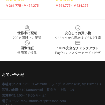
￥361,775 - ￥434,275
￥361,775 - ￥434,275
Footer
世界中に配送
安心してお買い物
200カ国以上に配送
クリックから配送まで24/7保護
国際保証
100％安全なチェックアウト
使用国で提供
PayPal / マスターカード / ビザ
お問い合わせ
本社オフィス
: 128351 Azimuth ドライブ Baldwinsville, Ny 13027, Us
私達の倉庫
: 310 Datuanの町、長春市、上海、CN
営業時間
: 9:00～18:00(月～金)
電子メール
: info@sturniolotripletsshop.com