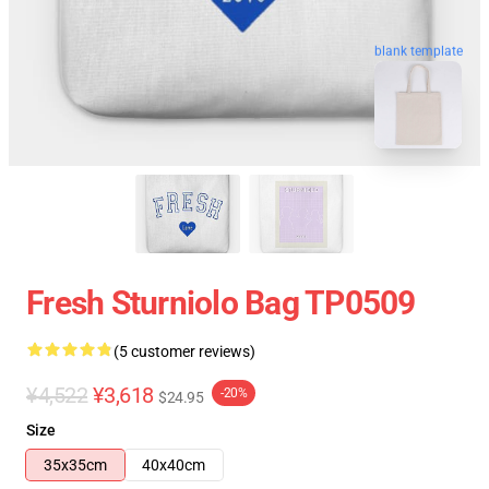
blank template
Fresh Sturniolo Bag TP0509
(5 customer reviews)
¥4,522
¥3,618
-20%
$24.95
Size
35x35cm
40x40cm