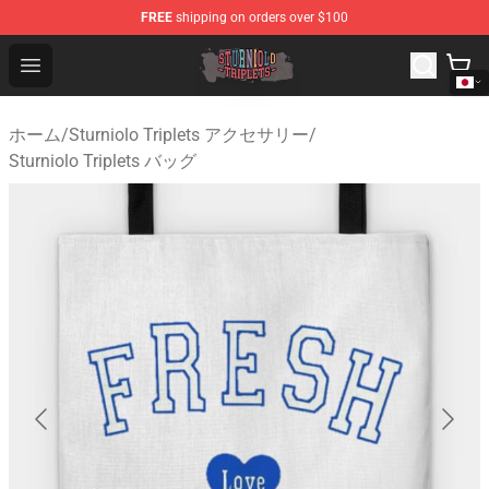
FREE
shipping on orders over $100
Sturniolo Triplets Shop - Official Sturniolo Triplets Merc
Open menu
ホーム
/
Sturniolo Triplets アクセサリー
/
Sturniolo Triplets バッグ