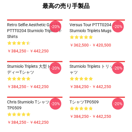
最高の売り手製品
Retro Selfie Aesthetic Graphic
Versus Tour PTTT0204
-20%
-20%
PTTT0204 Sturniolo Triplets T-
Sturniolo Triplets Mugs
Shirts
￥362,500 - ￥420,500
￥384,250 - ￥442,250
Sturniolo Triplets 大型トレン
Sturniolo Triplets トリップTシ
-20%
-20%
ディーTシャツ
ャツ
￥384,250 - ￥442,250
￥384,250 - ￥442,250
Chris Sturniolo Tシャツ
TシャツTP0509
-20%
-20%
TP0509
￥384,250 - ￥442,250
￥384,250 - ￥442,250