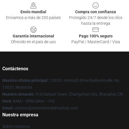
Envío mundial
Compra con confianza
Enviamos a más de 200 países
Protegido 24/7 desde los clics
hasta la entrega
Garantía internacional
Pago 100% seguro
Ofrecido en el país de uso
PayPal / MasterCard / Visa
Contáctenos
Nuestra oficina principal
: 128351 Azimuth Drive Baldwinsville, Ny
13027, Nosotros
Nuestro almacén
: 310 Datuan Town, Changchun City, Shanghai, CN
Hora
: 9AM – 5PM (Mon – Fri)
Email
: contact@sturniolotripletsshop.com
Nuestra empresa
Sobre nosotros