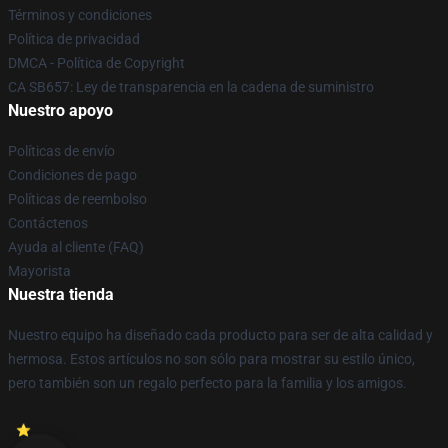
Términos y condiciones
Política de privacidad
DMCA - Política de Copyright
CA SB657: Ley de transparencia en la cadena de suministro
Nuestro apoyo
Políticas de envío
Condiciones de pago
Políticas de reembolso
Contáctenos
Ayuda al cliente (FAQ)
Mayorista
Nuestra tienda
Nuestro equipo ha diseñado cada producto para ser de alta calidad y
hermosa. Estos artículos no son sólo para mostrar su estilo único,
pero también son un regalo perfecto para la familia y los amigos.