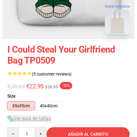
blank template
I Could Steal Your Girlfriend
Bag TP0509
(5 customer reviews)
€28.69
€22.95
-20%
$24.95
Size
35x35cm
40x40cm
Ver guía de tallas
Quantity
AÑADIR AL CARRITO