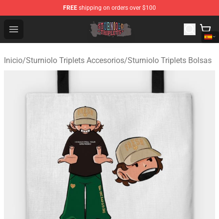
FREE
shipping on orders over $100
Sturniolo Triplets Shop - Official Sturniolo Triplets Merc
Open menu
Inicio
/
Sturniolo Triplets Accesorios
/
Sturniolo Triplets Bolsas