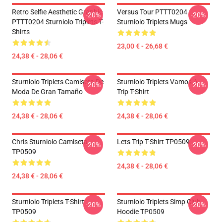
Retro Selfie Aesthetic Graphic
Versus Tour PTTT0204
-20%
-20%
PTTT0204 Sturniolo Triplets T-
Sturniolo Triplets Mugs
Shirts
23,00 € - 26,68 €
24,38 € - 28,06 €
Sturniolo Triplets Camiseta De
Sturniolo Triplets Vamos A
-20%
-20%
Moda De Gran Tamaño
Trip T-Shirt
24,38 € - 28,06 €
24,38 € - 28,06 €
Chris Sturniolo Camiseta
Lets Trip T-Shirt TP0509
-20%
-20%
TP0509
24,38 € - 28,06 €
24,38 € - 28,06 €
Sturniolo Triplets T-Shirt
Sturniolo Triplets Simp Club
-20%
-20%
TP0509
Hoodie TP0509