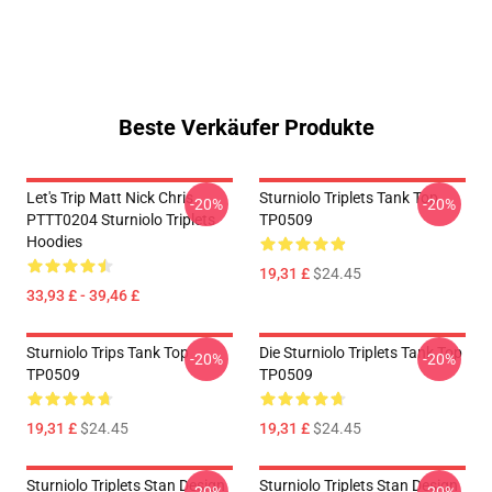
Beste Verkäufer Produkte
Let's Trip Matt Nick Chris
Sturniolo Triplets Tank Top
-20%
-20%
PTTT0204 Sturniolo Triplets
TP0509
Hoodies
19,31 £
$24.45
33,93 £ - 39,46 £
Sturniolo Trips Tank Top
Die Sturniolo Triplets Tank Top
-20%
-20%
TP0509
TP0509
19,31 £
$24.45
19,31 £
$24.45
Sturniolo Triplets Stan Design
Sturniolo Triplets Stan Design