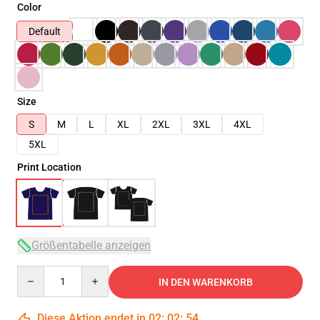
Color
Default
Size
S
M
L
XL
2XL
3XL
4XL
5XL
Print Location
Größentabelle anzeigen
Quantity
IN DEN WARENKORB
Diese Aktion endet in
02
:
02
:
54