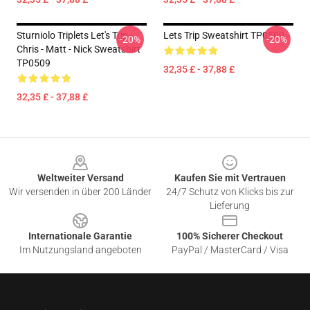
Sturniolo Triplets Let's Trip -
Lets Trip Sweatshirt TP0509
-20%
-20%
Chris - Matt - Nick Sweatshirt
TP0509
32,35 £ - 37,88 £
32,35 £ - 37,88 £
Footer
Weltweiter Versand
Kaufen Sie mit Vertrauen
Wir versenden in über 200 Länder
24/7 Schutz von Klicks bis zur
Lieferung
Internationale Garantie
100% Sicherer Checkout
Im Nutzungsland angeboten
PayPal / MasterCard / Visa