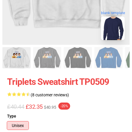
blank template
Triplets Sweatshirt TP0509
(8 customer reviews)
£40.44
£32.35
-20%
$40.95
Type
Unisex