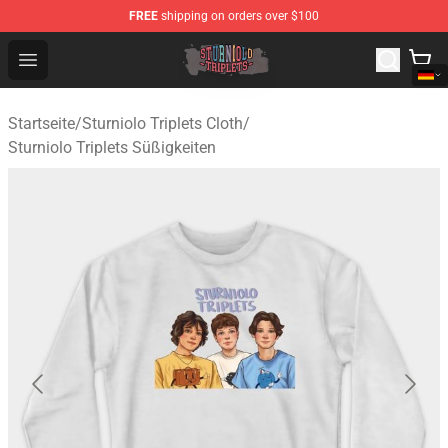
FREE
shipping on orders over $100
Sturniolo Triplets Shop - Official Sturniolo Triplets Merc
Open menu
Startseite
/
Sturniolo Triplets Cloth
/
Sturniolo Triplets Süßigkeiten