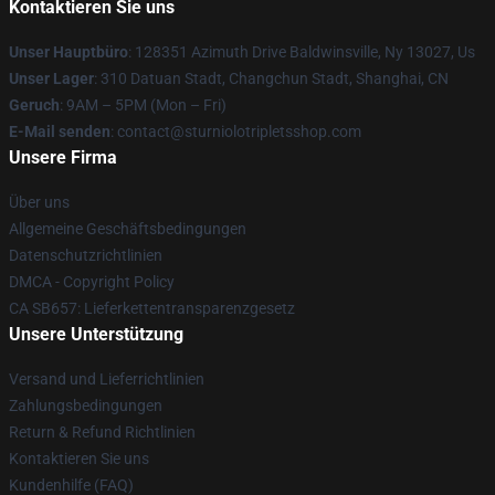
Kontaktieren Sie uns
Unser Hauptbüro
: 128351 Azimuth Drive Baldwinsville, Ny 13027, Us
Unser Lager
: 310 Datuan Stadt, Changchun Stadt, Shanghai, CN
Geruch
: 9AM – 5PM (Mon – Fri)
E-Mail senden
: contact@sturniolotripletsshop.com
Unsere Firma
Über uns
Allgemeine Geschäftsbedingungen
Datenschutzrichtlinien
DMCA - Copyright Policy
CA SB657: Lieferkettentransparenzgesetz
Unsere Unterstützung
Versand und Lieferrichtlinien
Zahlungsbedingungen
Return & Refund Richtlinien
Kontaktieren Sie uns
Kundenhilfe (FAQ)