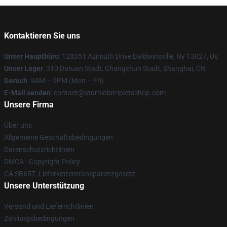
Kontaktieren Sie uns
Unser Hauptbüro
: 128351 Azimuth Drive Baldwinsville, Ny 13027, Us
Unser Lager
: 310 Datuan Stadt, Changchun Stadt, Shanghai, CN
Geruch
: 9AM – 5PM (Mon – Fri)
E-Mail senden
: contact@sturniolotripletsshop.com
Unsere Firma
Über uns
Allgemeine Geschäftsbedingungen
Datenschutzrichtlinien
DMCA - Copyright Policy
CA SB657: Lieferkettentransparenzgesetz
Unsere Unterstützung
Versand und Lieferrichtlinien
Zahlungsbedingungen