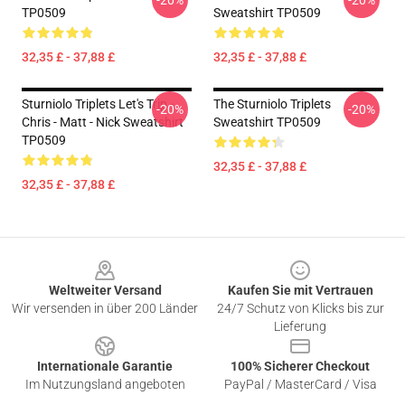
-20%
-20%
TP0509
Sweatshirt TP0509
32,35 £ - 37,88 £
32,35 £ - 37,88 £
Sturniolo Triplets Let's Trip -
The Sturniolo Triplets
-20%
-20%
Chris - Matt - Nick Sweatshirt
Sweatshirt TP0509
TP0509
32,35 £ - 37,88 £
32,35 £ - 37,88 £
Footer
Weltweiter Versand
Kaufen Sie mit Vertrauen
Wir versenden in über 200 Länder
24/7 Schutz von Klicks bis zur
Lieferung
Internationale Garantie
100% Sicherer Checkout
Im Nutzungsland angeboten
PayPal / MasterCard / Visa