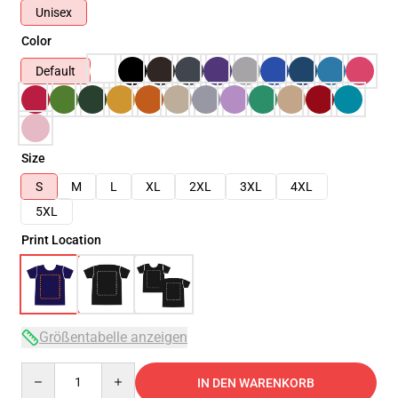
Unisex
Color
Default
Size
S
M
L
XL
2XL
3XL
4XL
5XL
Print Location
Größentabelle anzeigen
Quantity
IN DEN WARENKORB