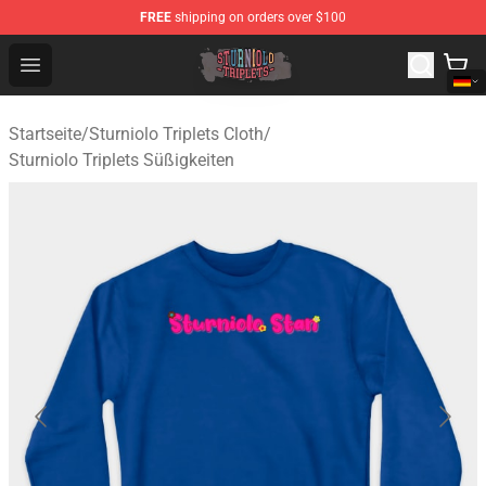
FREE
shipping on orders over $100
Sturniolo Triplets Shop - Official Sturniolo Triplets Merc
Open menu
Startseite
/
Sturniolo Triplets Cloth
/
Sturniolo Triplets Süßigkeiten