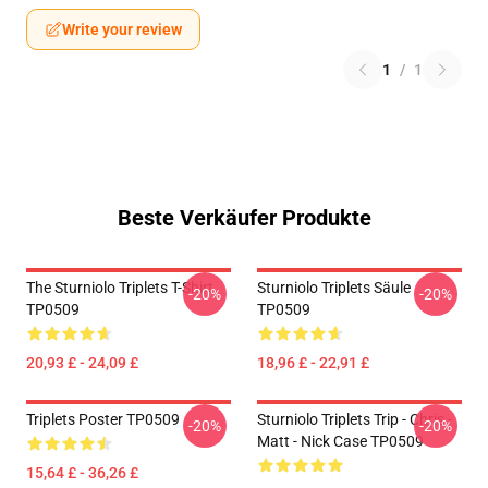
Write your review
1
/
1
Beste Verkäufer Produkte
The Sturniolo Triplets T-Shirt
Sturniolo Triplets Säule
-20%
-20%
TP0509
TP0509
20,93 £ - 24,09 £
18,96 £ - 22,91 £
Triplets Poster TP0509
Sturniolo Triplets Trip - Chris -
-20%
-20%
Matt - Nick Case TP0509
15,64 £ - 36,26 £