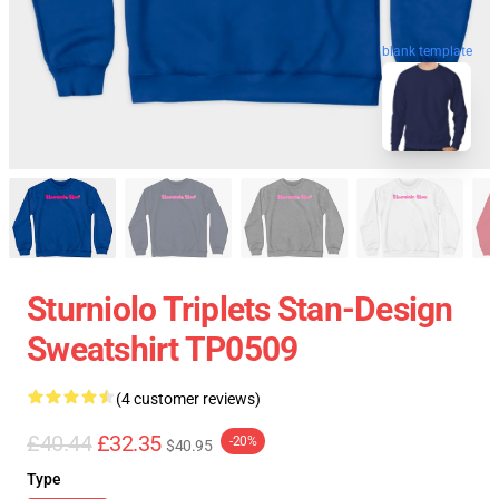
blank template
Sturniolo Triplets Stan-Design
Sweatshirt TP0509
(4 customer reviews)
£40.44
£32.35
-20%
$40.95
Type