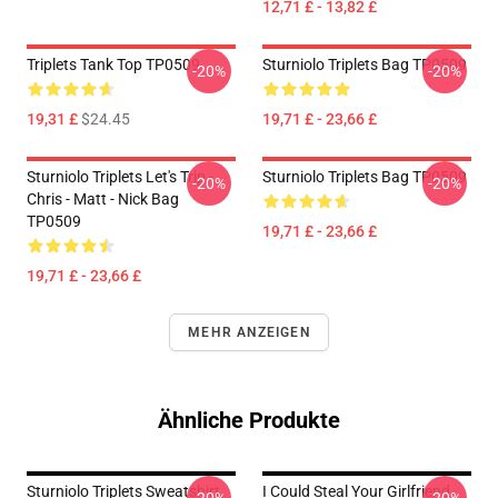
12,71 £ - 13,82 £
Triplets Tank Top TP0509
Sturniolo Triplets Bag TP0509
-20%
-20%
19,31 £
$24.45
19,71 £ - 23,66 £
Sturniolo Triplets Let's Trip -
Sturniolo Triplets Bag TP0509
-20%
-20%
Chris - Matt - Nick Bag
TP0509
19,71 £ - 23,66 £
19,71 £ - 23,66 £
MEHR ANZEIGEN
Ähnliche Produkte
Sturniolo Triplets Sweatshirt
I Could Steal Your Girlfriend