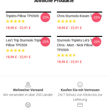
Ähnliche Produkte
Triplets Pillow TP0509
Chris Sturniolo Kissen TP0509
-20%
-20%
18,96 £ - 22,91 £
18,96 £ - 22,91 £
Les't Trip Sturniolo Triples
Sturniolo Triplets Let's Trip -
-20%
-20%
Pillow TP0509
Chris - Matt - Nick Pillow
TP0509
18,96 £ - 22,91 £
18,96 £ - 22,91 £
Footer
Weltweiter Versand
Kaufen Sie mit Vertrauen
Wir versenden in über 200 Länder
24/7 Schutz von Klicks bis zur
Lieferung