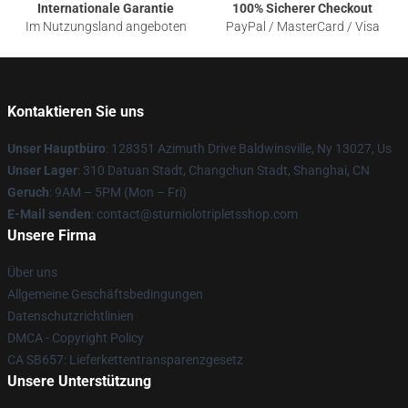
Internationale Garantie
100% Sicherer Checkout
Im Nutzungsland angeboten
PayPal / MasterCard / Visa
Kontaktieren Sie uns
Unser Hauptbüro
: 128351 Azimuth Drive Baldwinsville, Ny 13027, Us
Unser Lager
: 310 Datuan Stadt, Changchun Stadt, Shanghai, CN
Geruch
: 9AM – 5PM (Mon – Fri)
E-Mail senden
: contact@sturniolotripletsshop.com
Unsere Firma
Über uns
Allgemeine Geschäftsbedingungen
Datenschutzrichtlinien
DMCA - Copyright Policy
CA SB657: Lieferkettentransparenzgesetz
Unsere Unterstützung