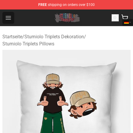
FREE
shipping on orders over $100
Sturniolo Triplets Shop - Official Sturniolo Triplets Merc
Open menu
Startseite
/
Sturniolo Triplets Dekoration
/
Sturniolo Triplets Pillows