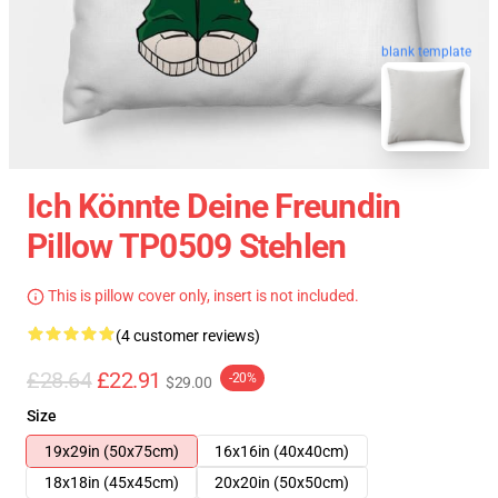
blank template
Ich Könnte Deine Freundin
Pillow TP0509 Stehlen
This is pillow cover only, insert is not included.
(4 customer reviews)
£28.64
£22.91
-20%
$29.00
Size
19x29in (50x75cm)
16x16in (40x40cm)
18x18in (45x45cm)
20x20in (50x50cm)