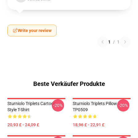
Write your review
1
/
1
Beste Verkäufer Produkte
Sturniolo Triplets Cartoon
Sturniolo Triplets Pillow
-20%
-20%
Style T-Shirt
TP0509
20,93 £ - 24,09 £
18,96 £ - 22,91 £