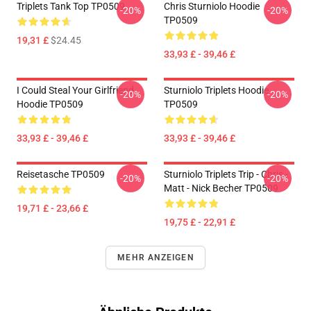
Triplets Tank Top TP0509
Chris Sturniolo Hoodie
-20%
-20%
TP0509
19,31 £
$24.45
33,93 £ - 39,46 £
I Could Steal Your Girlfriend
Sturniolo Triplets Hoodie
-20%
-20%
Hoodie TP0509
TP0509
33,93 £ - 39,46 £
33,93 £ - 39,46 £
Reisetasche TP0509
Sturniolo Triplets Trip - Chris -
-20%
-20%
Matt - Nick Becher TP0509
19,71 £ - 23,66 £
19,75 £ - 22,91 £
MEHR ANZEIGEN