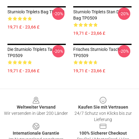
Sturniolo Triplets Bag TP0509
Sturniolo Triplets Stan Design
-20%
-20%
Bag TP0509
19,71 £ - 23,66 £
19,71 £ - 23,66 £
Die Sturniolo Triplets Tasche
Frisches Sturniolo Tasche
-20%
-20%
TP0509
TP0509
19,71 £ - 23,66 £
19,71 £ - 23,66 £
Footer
Weltweiter Versand
Kaufen Sie mit Vertrauen
Wir versenden in über 200 Länder
24/7 Schutz von Klicks bis zur
Lieferung
Internationale Garantie
100% Sicherer Checkout