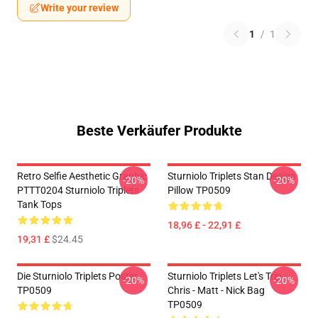
Write your review
1
/
1
Beste Verkäufer Produkte
Retro Selfie Aesthetic Graphic
Sturniolo Triplets Stan Design
-20%
-20%
PTTT0204 Sturniolo Triplets
Pillow TP0509
Tank Tops
18,96 £ - 22,91 £
19,31 £
$24.45
Die Sturniolo Triplets Poster
Sturniolo Triplets Let's Trip -
-20%
-20%
TP0509
Chris - Matt - Nick Bag
TP0509