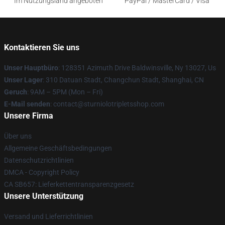
Im Nutzungsland angeboten
PayPal / MasterCard / Visa
Kontaktieren Sie uns
Unser Hauptbüro
: 128351 Azimuth Drive Baldwinsville, Ny 13027, Us
Unser Lager
: 310 Datuan Stadt, Changchun Stadt, Shanghai, CN
Geruch
: 9AM – 5PM (Mon – Fri)
E-Mail senden
: contact@sturniolotripletsshop.com
Unsere Firma
Über uns
Allgemeine Geschäftsbedingungen
Datenschutzrichtlinien
DMCA - Copyright Policy
CA SB657: Lieferkettentransparenzgesetz
Unsere Unterstützung
Versand und Lieferrichtlinien