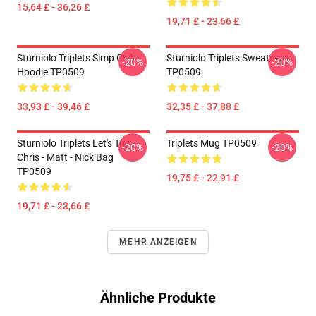
15,64 £ - 36,26 £
19,71 £ - 23,66 £
Sturniolo Triplets Simp Club
Sturniolo Triplets Sweatshirt
-20%
-20%
Hoodie TP0509
TP0509
33,93 £ - 39,46 £
32,35 £ - 37,88 £
Sturniolo Triplets Let's Trip -
Triplets Mug TP0509
-20%
-20%
Chris - Matt - Nick Bag
TP0509
19,75 £ - 22,91 £
19,71 £ - 23,66 £
MEHR ANZEIGEN
Ähnliche Produkte