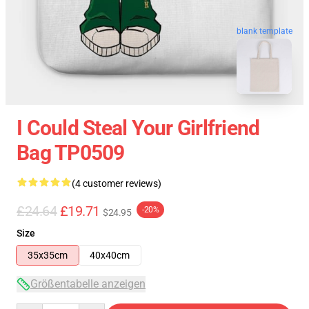
blank template
I Could Steal Your Girlfriend
Bag TP0509
(4 customer reviews)
£24.64
£19.71
-20%
$24.95
Size
35x35cm
40x40cm
Größentabelle anzeigen