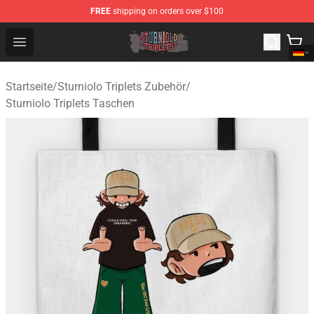
FREE
shipping on orders over $100
Sturniolo Triplets Shop - Official Sturniolo Triplets Merc
Open menu
Startseite
/
Sturniolo Triplets Zubehör
/
Sturniolo Triplets Taschen