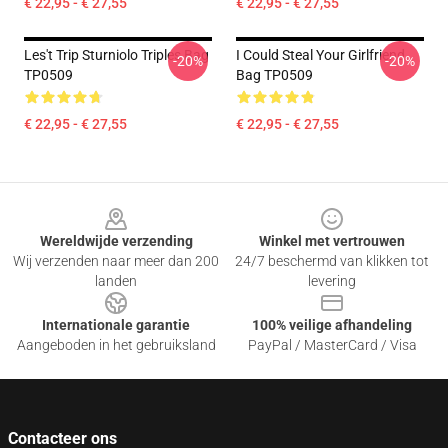
€ 22,95 - € 27,55
€ 22,95 - € 27,55
Les't Trip Sturniolo Triples Bag
I Could Steal Your Girlfriend
-20%
-20%
TP0509
Bag TP0509
€ 22,95 - € 27,55
€ 22,95 - € 27,55
Footer
Wereldwijde verzending
Winkel met vertrouwen
Wij verzenden naar meer dan 200
24/7 beschermd van klikken tot
landen
levering
Internationale garantie
100% veilige afhandeling
Aangeboden in het gebruiksland
PayPal / MasterCard / Visa
Contacteer ons