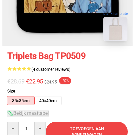
blank template
Triplets Bag TP0509
(4 customer reviews)
€28.69
€22.95
-20%
$24.95
Size
35x35cm
40x40cm
Bekijk maattabel
Quantity
TOEVOEGEN AAN
WINKELWAGEN