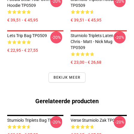
-20%
-20%
Hoodie TP0509
TP0509
€ 39,51 - € 45,95
€ 39,51 - € 45,95
Lets Trip Bag TP0509
Sturniolo Triplets Laten We...
-20%
-20%
Chris - Matt - Nick Mug
TP0509
€ 22,95 - € 27,55
€ 23,00 - € 26,68
BEKIJK MEER
Gerelateerde producten
Sturniolo Triplets Bag TP0509
Verse Sturniolo Zak TP0509
-20%
-20%