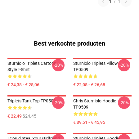
1
/
1
Best verkochte producten
Sturniolo Triplets Cartoon
Sturniolo Triplets Pillow
-20%
-20%
Style T-Shirt
TP0509
€ 24,38 - € 28,06
€ 22,08 - € 26,68
Triplets Tank Top TP0509
Chris Sturniolo Hoodie
-20%
-20%
TP0509
€ 22,49
$24.45
€ 39,51 - € 45,95
I Could Steal Your Girlfriend
Sturniolo Triplets Hoodie