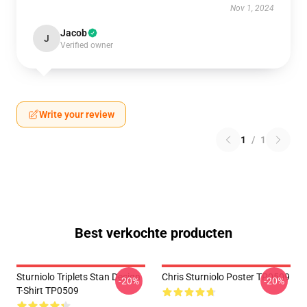
Nov 1, 2024
Jacob
J
Verified owner
Write your review
1
/
1
Best verkochte producten
Sturniolo Triplets Stan Design
Chris Sturniolo Poster TP0509
-20%
-20%
T-Shirt TP0509