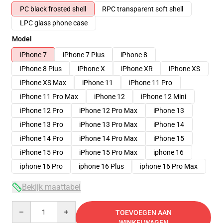
PC black frosted shell
RPC transparent soft shell
LPC glass phone case
Model
iPhone 7
iPhone 7 Plus
iPhone 8
iPhone 8 Plus
iPhone X
iPhone XR
iPhone XS
iPhone XS Max
iPhone 11
iPhone 11 Pro
iPhone 11 Pro Max
iPhone 12
iPhone 12 Mini
iPhone 12 Pro
iPhone 12 Pro Max
iPhone 13
iPhone 13 Pro
iPhone 13 Pro Max
iPhone 14
iPhone 14 Pro
iPhone 14 Pro Max
iPhone 15
iPhone 15 Pro
iPhone 15 Pro Max
iphone 16
iphone 16 Pro
iphone 16 Plus
iphone 16 Pro Max
Bekijk maattabel
Quantity
TOEVOEGEN AAN
WINKELWAGEN