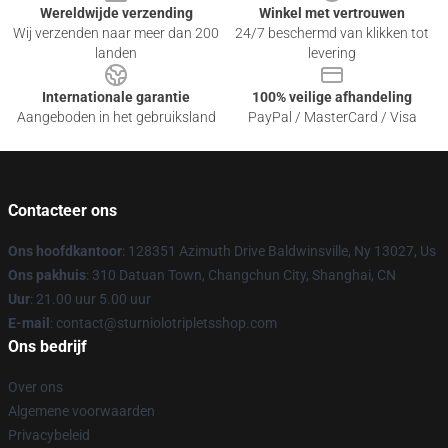
Wereldwijde verzending
Winkel met vertrouwen
Wij verzenden naar meer dan 200
24/7 beschermd van klikken tot
landen
levering
Internationale garantie
100% veilige afhandeling
Aangeboden in het gebruiksland
PayPal / MasterCard / Visa
Contacteer ons
Ons hoofdkantoor
: 128351 Azimuth Drive Baldwinsville, Ny 13027, Us
Ons pakhuis
: 310 Datuan Town, Changchun City, Shanghai, CN
Uur
: 21.00 uur 5.00 uur
E-mail
: contact@sturniolotripletsshop.com
Ons bedrijf
Over ons
Algemene voorwaarden
Privacybeleid