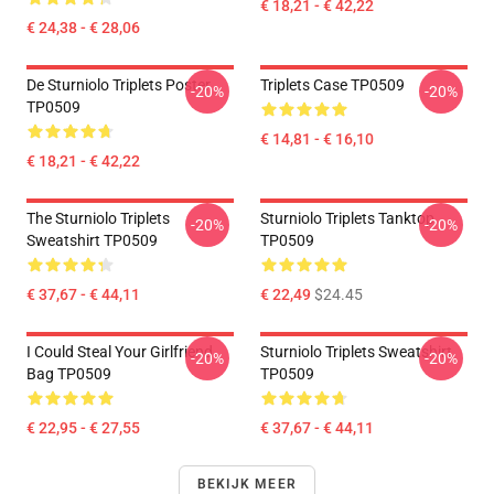
€ 18,21 - € 42,22
€ 24,38 - € 28,06
De Sturniolo Triplets Poster
Triplets Case TP0509
-20%
-20%
TP0509
€ 14,81 - € 16,10
€ 18,21 - € 42,22
The Sturniolo Triplets
Sturniolo Triplets Tanktop
-20%
-20%
Sweatshirt TP0509
TP0509
€ 37,67 - € 44,11
€ 22,49
$24.45
I Could Steal Your Girlfriend
Sturniolo Triplets Sweatshirt
-20%
-20%
Bag TP0509
TP0509
€ 22,95 - € 27,55
€ 37,67 - € 44,11
BEKIJK MEER