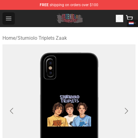
FREE
shipping on orders over $100
Sturniolo Triplets Shop - Official Sturniolo Triplets Merc
Open menu
Home
/
Sturniolo Triplets Zaak