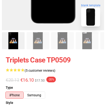
blank template
Triplets Case TP0509
(5 customer reviews)
€20.13
€16.10
-20%
$17.50
Type
iPhone
Samsung
Style