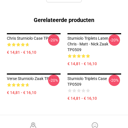
Gerelateerde producten
Chris Sturniolo Case TP0509
Sturniolo Triplets Laten We...
-20%
-20%
Chris - Matt - Nick Zaak
TP0509
€ 14,81 - € 16,10
€ 14,81 - € 16,10
Verse Sturniolo Zaak TP0509
Sturniolo Triplets Case
-20%
-20%
TP0509
€ 14,81 - € 16,10
€ 14,81 - € 16,10
Footer