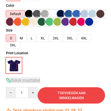
Color
Default
Size
S
M
L
XL
2XL
3XL
4XL
5XL
Print Location
Bekijk maattabel
Quantity
TOEVOEGEN AAN
WINKELWAGEN
Deze uitverkoop eindigt over
03
:
04
:
54