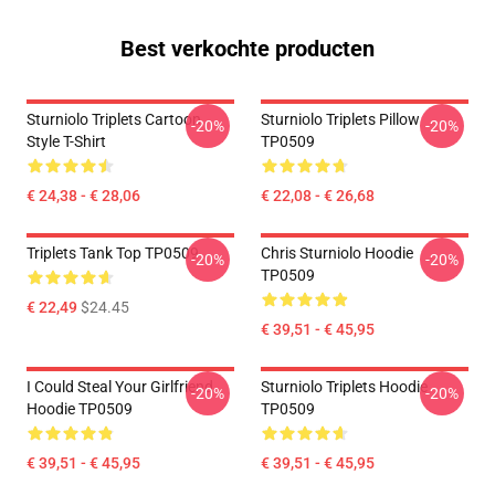
Best verkochte producten
Sturniolo Triplets Cartoon
Sturniolo Triplets Pillow
-20%
-20%
Style T-Shirt
TP0509
€ 24,38 - € 28,06
€ 22,08 - € 26,68
Triplets Tank Top TP0509
Chris Sturniolo Hoodie
-20%
-20%
TP0509
€ 22,49
$24.45
€ 39,51 - € 45,95
I Could Steal Your Girlfriend
Sturniolo Triplets Hoodie
-20%
-20%
Hoodie TP0509
TP0509
€ 39,51 - € 45,95
€ 39,51 - € 45,95