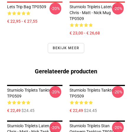
Lets Trip Bag TP0509
Sturniolo Triplets Laten We...
-20%
-20%
Chris - Matt - Nick Mug
TP0509
€ 22,95 - € 27,55
€ 23,00 - € 26,68
BEKIJK MEER
Gerelateerde producten
Sturniolo Triplets Tanktop
Sturniolo Triplets Tanktop
-20%
-20%
TP0509
TP0509
€ 22,49
$24.45
€ 22,49
$24.45
Sturniolo Triplets Laten We...
Sturniolo Triplets Stan
-20%
-20%
Chris - Matt - Nick Tank Top
Ontwerp Tanktop TP0509