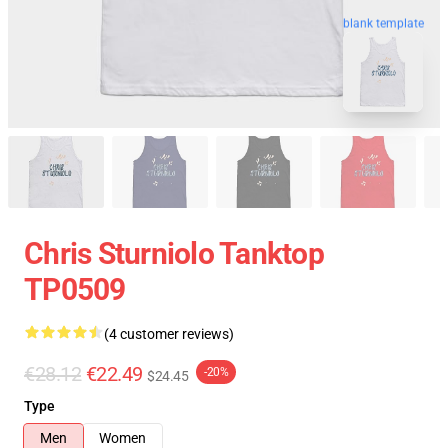
blank template
Chris Sturniolo Tanktop
TP0509
(4 customer reviews)
€28.12
€22.49
-20%
$24.45
Type
Men
Women