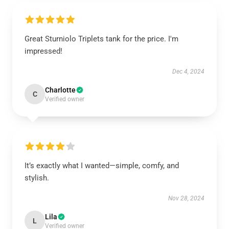
Great Sturniolo Triplets tank for the price. I'm
impressed!
Dec 4, 2024
Charlotte
C
Verified owner
It’s exactly what I wanted—simple, comfy, and
stylish.
Nov 28, 2024
Lila
L
Verified owner