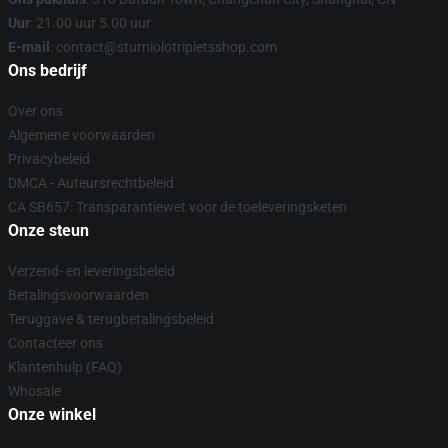
Uur
: 21.00 uur 5.00 uur
E-mail
: contact@sturniolotripletsshop.com
Ons bedrijf
Over ons
Algemene voorwaarden
Privacybeleid
DMCA - Auteursrechtbeleid
CA SB657: Transparantiewet voor de toeleveringsketen
Onze steun
Verzend- en leveringsbeleid
Betalingsvoorwaarden
Teruggave & terugbetalingsbeleid
Contacteer ons
Klantenhulp (FAQ)
Whosale
Onze winkel