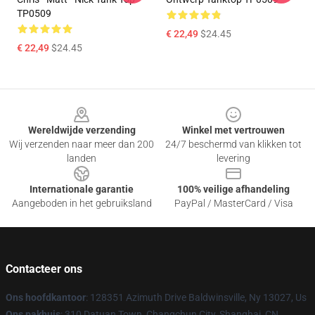
TP0509
€ 22,49
$24.45
€ 22,49
$24.45
Footer
Wereldwijde verzending
Winkel met vertrouwen
Wij verzenden naar meer dan 200
24/7 beschermd van klikken tot
landen
levering
Internationale garantie
100% veilige afhandeling
Aangeboden in het gebruiksland
PayPal / MasterCard / Visa
Contacteer ons
Ons hoofdkantoor
: 128351 Azimuth Drive Baldwinsville, Ny 13027, Us
Ons pakhuis
: 310 Datuan Town, Changchun City, Shanghai, CN