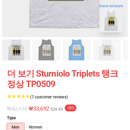
blank template
더 보기 Sturniolo Triplets 탱크
정상 TP0509
(7 customer reviews)
₩42,115
₩33,692
-20%
$24.45
Type
Men
Women