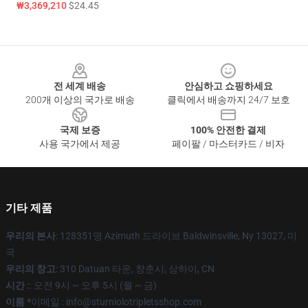
₩3,369,210
$24.45
Footer
전 세계 배송
안심하고 쇼핑하세요
200개 이상의 국가로 배송
클릭에서 배송까지 24/7 보호
국제 보증
100% 안전한 결제
사용 국가에서 제공
페이팔 / 마스터카드 / 비자
기타 제품
우리의 본사
: 128351명 Azimuth 드라이브 Baldwinsville, Ny 13027, 미
국
우리의 창고
: 310 Datuan 타운, 창춘시, 상하이, CN
시간 :
: 오전 9시 ~ 오후 5시 (월 ~ 금)
이름 *
이메일 : info@sturniolotripletsshop.com