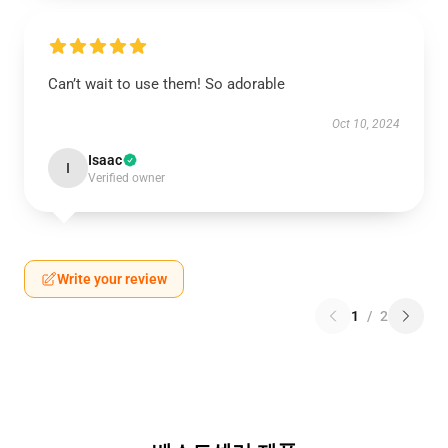
Can’t wait to use them! So adorable
Oct 10, 2024
Isaac
I
Verified owner
Write your review
1
/
2