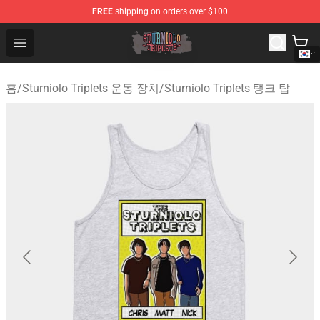
FREE
shipping on orders over $100
Sturniolo Triplets Shop - Official Sturniolo Triplets Merc
Open menu
홈
/
Sturniolo Triplets 운동 장치
/
Sturniolo Triplets 탱크 탑