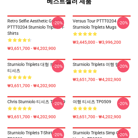
베스트셀러 제품
Retro Selfie Aesthetic Graphic
Versus Tour PTTT0204
-20%
-20%
PTTT0204 Sturniolo Triplets T-
Sturniolo Triplets Mugs
Shirts
₩3,445,000 - ₩3,996,200
₩3,651,700 - ₩4,202,900
Sturniolo Triplets 대형 트렌드
Sturniolo Triplets 여행 팁
-20%
-20%
티셔츠
₩3,651,700 - ₩4,202,900
₩3,651,700 - ₩4,202,900
Chris Sturniolo 티셔츠 TP0509
여행 티셔츠 TP0509
-20%
-20%
₩3,651,700 - ₩4,202,900
₩3,651,700 - ₩4,202,900
Sturniolo Triplets T-Shirt
Sturniolo Triplets Simp Club
-20%
-20%