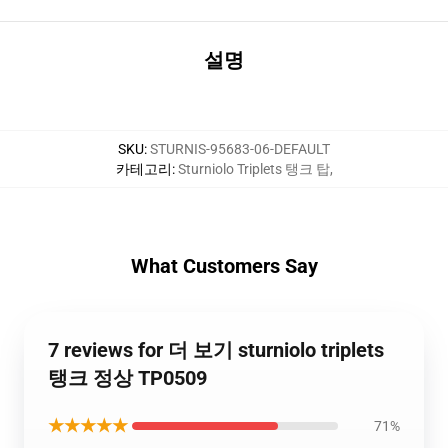
설명
SKU
:
STURNIS-95683-06-DEFAULT
카테고리
:
Sturniolo Triplets 탱크 탑
,
What Customers Say
7 reviews for 더 보기 sturniolo triplets
탱크 정상 TP0509
★★★★★
71%