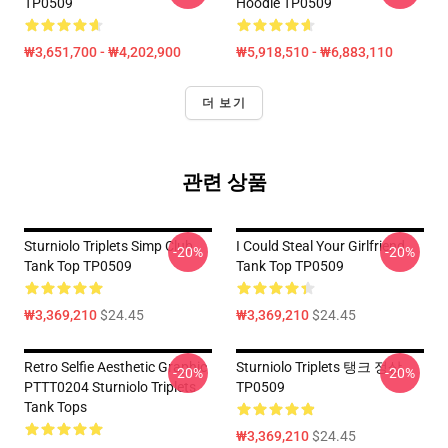
TP0509
Hoodie TP0509
₩3,651,700 - ₩4,202,900
₩5,918,510 - ₩6,883,110
더 보기
관련 상품
Sturniolo Triplets Simp Club
I Could Steal Your Girlfriend
-20%
-20%
Tank Top TP0509
Tank Top TP0509
₩3,369,210
$24.45
₩3,369,210
$24.45
Retro Selfie Aesthetic Graphic
Sturniolo Triplets 탱크 정상
-20%
-20%
PTTT0204 Sturniolo Triplets
TP0509
Tank Tops
₩3,369,210
$24.45