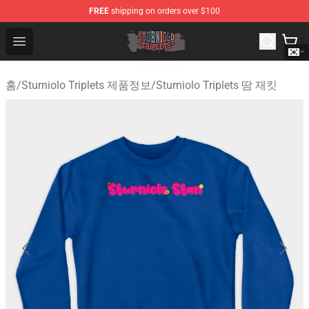
FREE
shipping on orders over $100
Sturniolo Triplets Shop - Official Sturniolo Triplets Merc
Open menu
홈
/
Sturniolo Triplets 제품정보
/
Sturniolo Triplets 땀 재킷