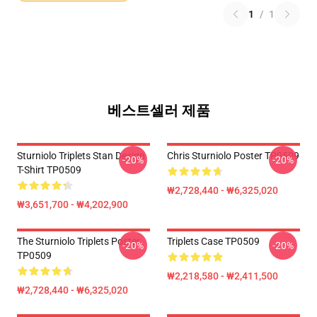
1
/
1
베스트셀러 제품
Sturniolo Triplets Stan Design
Chris Sturniolo Poster TP0509
-20%
-20%
T-Shirt TP0509
₩2,728,440 - ₩6,325,020
₩3,651,700 - ₩4,202,900
The Sturniolo Triplets Poster
Triplets Case TP0509
-20%
-20%
TP0509
₩2,218,580 - ₩2,411,500
₩2,728,440 - ₩6,325,020