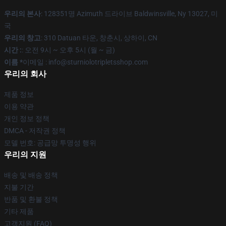
우리의 본사
: 128351명 Azimuth 드라이브 Baldwinsville, Ny 13027, 미
국
우리의 창고
: 310 Datuan 타운, 창춘시, 상하이, CN
시간 :
: 오전 9시 ~ 오후 5시 (월 ~ 금)
이름 *
이메일 : info@sturniolotripletsshop.com
우리의 회사
제품 정보
이용 약관
개인 정보 정책
DMCA - 저작권 정책
모델 번호: 공급망 투명성 행위
우리의 지원
배송 및 배송 정책
지불 기간
반품 및 환불 정책
기타 제품
고객지원 (FAQ)