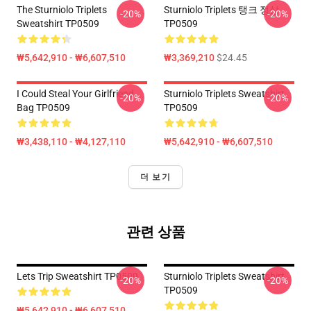
The Sturniolo Triplets
Sturniolo Triplets 탱크 정상
-20%
-20%
Sweatshirt TP0509
TP0509
₩5,642,910 - ₩6,607,510
₩3,369,210
$24.45
I Could Steal Your Girlfriend
Sturniolo Triplets Sweatshirt
-20%
-20%
Bag TP0509
TP0509
₩3,438,110 - ₩4,127,110
₩5,642,910 - ₩6,607,510
더 보기
관련 상품
Lets Trip Sweatshirt TP0509
Sturniolo Triplets Sweatshirt
-20%
-20%
TP0509
₩5,642,910 - ₩6,607,510