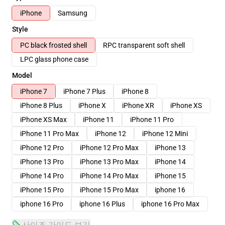
iPhone
Samsung
Style
PC black frosted shell
RPC transparent soft shell
LPC glass phone case
Model
iPhone 7
iPhone 7 Plus
iPhone 8
iPhone 8 Plus
iPhone X
iPhone XR
iPhone XS
iPhone XS Max
iPhone 11
iPhone 11 Pro
iPhone 11 Pro Max
iPhone 12
iPhone 12 Mini
iPhone 12 Pro
iPhone 12 Pro Max
iPhone 13
iPhone 13 Pro
iPhone 13 Pro Max
iPhone 14
iPhone 14 Pro
iPhone 14 Pro Max
iPhone 15
iPhone 15 Pro
iPhone 15 Pro Max
iphone 16
iphone 16 Pro
iphone 16 Plus
iphone 16 Pro Max
사이즈 가이드 보기