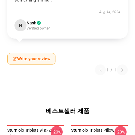
something similar.
Aug 14, 2024
Nash
N
Verified owner
Write your review
1
/
1
베스트셀러 제품
Sturniolo Triplets 만화 스타일
Sturniolo Triplets Pillow
-20%
-20%