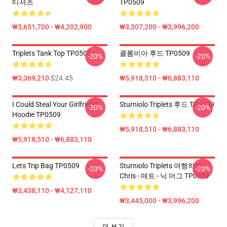
티셔츠
TP0509
₩3,651,700 - ₩4,202,900
₩3,307,200 - ₩3,996,200
Triplets Tank Top TP0509
콜롬비아 후드 TP0509
-20%
-20%
₩3,369,210
$24.45
₩5,918,510 - ₩6,883,110
I Could Steal Your Girlfriend
Sturniolo Triplets 후드 TP0509
-20%
-20%
Hoodie TP0509
₩5,918,510 - ₩6,883,110
₩5,918,510 - ₩6,883,110
Lets Trip Bag TP0509
Sturniolo Triplets 여행하자 -
-20%
-20%
Chris - 매트 - 닉 머그 TP0509
₩3,438,110 - ₩4,127,110
₩3,445,000 - ₩3,996,200
더 보기