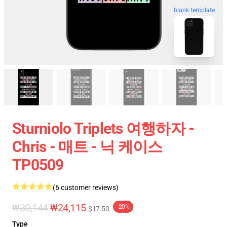
blank template
Sturniolo Triplets 여행하자 -
Chris - 매트 - 닉 케이스
TP0509
(6 customer reviews)
₩30,144
₩24,115
-20%
$17.50
Type