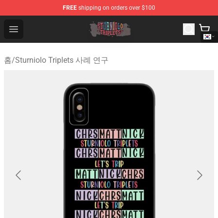
FREE
shipping on orders over $100
Sturniolo Triplets Shop - Official Sturniolo Triplets Merc
Open menu
홈
/
Sturniolo Triplets 사례 연구