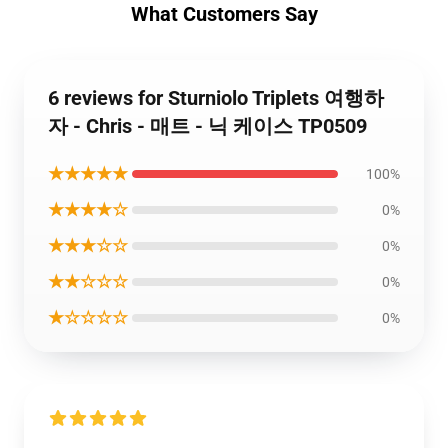
What Customers Say
6 reviews for Sturniolo Triplets 여행하
자 - Chris - 매트 - 닉 케이스 TP0509
★★★★★
100%
★★★★☆
0%
★★★☆☆
0%
★★☆☆☆
0%
★☆☆☆☆
0%