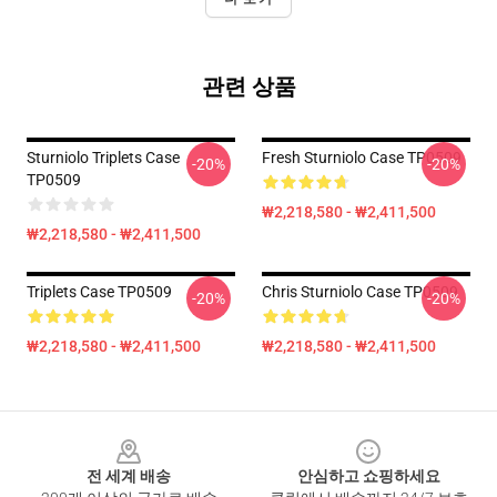
관련 상품
Sturniolo Triplets Case
Fresh Sturniolo Case TP0509
-20%
-20%
TP0509
₩2,218,580 - ₩2,411,500
₩2,218,580 - ₩2,411,500
Triplets Case TP0509
Chris Sturniolo Case TP0509
-20%
-20%
₩2,218,580 - ₩2,411,500
₩2,218,580 - ₩2,411,500
Footer
전 세계 배송
안심하고 쇼핑하세요