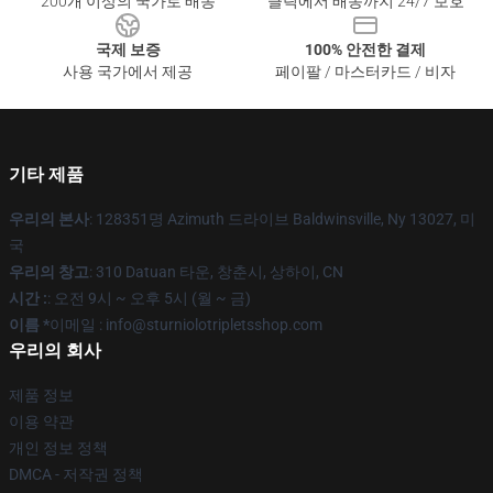
200개 이상의 국가로 배송
클릭에서 배송까지 24/7 보호
국제 보증
100% 안전한 결제
사용 국가에서 제공
페이팔 / 마스터카드 / 비자
기타 제품
우리의 본사
: 128351명 Azimuth 드라이브 Baldwinsville, Ny 13027, 미
국
우리의 창고
: 310 Datuan 타운, 창춘시, 상하이, CN
시간 :
: 오전 9시 ~ 오후 5시 (월 ~ 금)
이름 *
이메일 : info@sturniolotripletsshop.com
우리의 회사
제품 정보
이용 약관
개인 정보 정책
DMCA - 저작권 정책