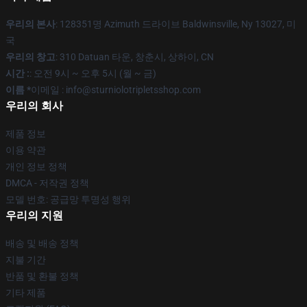
우리의 본사
: 128351명 Azimuth 드라이브 Baldwinsville, Ny 13027, 미
국
우리의 창고
: 310 Datuan 타운, 창춘시, 상하이, CN
시간 :
: 오전 9시 ~ 오후 5시 (월 ~ 금)
이름 *
이메일 : info@sturniolotripletsshop.com
우리의 회사
제품 정보
이용 약관
개인 정보 정책
DMCA - 저작권 정책
모델 번호: 공급망 투명성 행위
우리의 지원
배송 및 배송 정책
지불 기간
반품 및 환불 정책
기타 제품