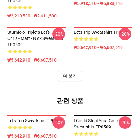
TP0509
₩5,918,510 - ₩6,883,110
₩2,218,580 - ₩2,411,500
Sturniolo Triplets Let's Trip -
Lets Trip Sweatshirt TP0509
-20%
-20%
Chris - Matt - Nick Sweatshirt
TP0509
₩5,642,910 - ₩6,607,510
₩5,642,910 - ₩6,607,510
더 보기
관련 상품
Lets Trip Sweatshirt TP0509
I Could Steal Your Girlfriend
-20%
-20%
Sweatshirt TP0509
₩5,642,910 - ₩6,607,510