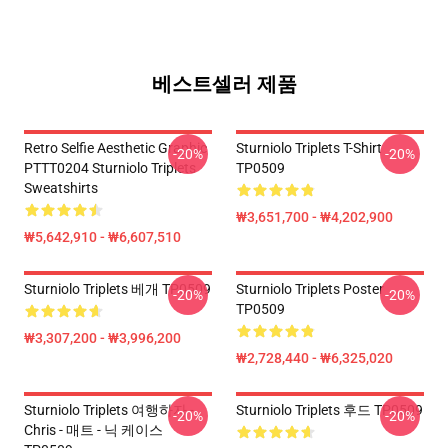
베스트셀러 제품
Retro Selfie Aesthetic Graphic
Sturniolo Triplets T-Shirt
-20%
-20%
PTTT0204 Sturniolo Triplets
TP0509
Sweatshirts
₩3,651,700 - ₩4,202,900
₩5,642,910 - ₩6,607,510
Sturniolo Triplets 베개 TP0509
Sturniolo Triplets Poster
-20%
-20%
TP0509
₩3,307,200 - ₩3,996,200
₩2,728,440 - ₩6,325,020
Sturniolo Triplets 여행하자 -
Sturniolo Triplets 후드 TP0509
-20%
-20%
Chris - 매트 - 닉 케이스