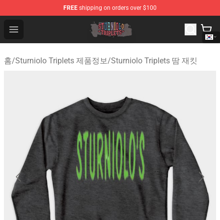
FREE
shipping on orders over $100
Sturniolo Triplets Shop - Official Sturniolo Triplets Merc
Open menu
홈
/
Sturniolo Triplets 제품정보
/
Sturniolo Triplets 땀 재킷