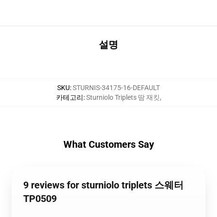
설명
SKU
:
STURNIS-34175-16-DEFAULT
카테고리
:
Sturniolo Triplets 땀 재킷
,
What Customers Say
9 reviews for sturniolo triplets 스웨터
TP0509