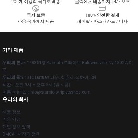
200개 이상의 국가로 배송
클릭에서 배송까지 24/7 보호
국제 보증
100% 안전한 결제
사용 국가에서 제공
페이팔 / 마스터카드 / 비자
기타 제품
우리의 본사
: 128351명 Azimuth 드라이브 Baldwinsville, Ny 13027, 미
국
우리의 창고
: 310 Datuan 타운, 창춘시, 상하이, CN
시간 :
: 오전 9시 ~ 오후 5시 (월 ~ 금)
이름 *
이메일 : info@sturniolotripletsshop.com
우리의 회사
제품 정보
이용 약관
개인 정보 정책
DMCA - 저작권 정책