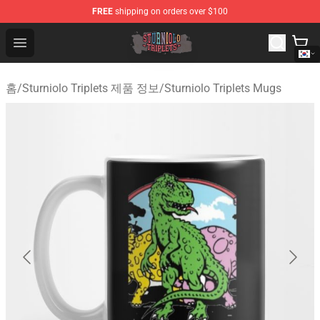
FREE
shipping on orders over $100
Sturniolo Triplets Shop - Official Sturniolo Triplets Merc
Open menu
홈
/
Sturniolo Triplets 제품 정보
/
Sturniolo Triplets Mugs