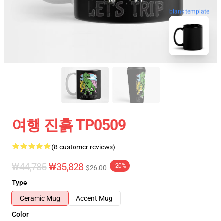
blank template
여행 진흙 TP0509
(8 customer reviews)
₩44,785
₩35,828
-20%
$26.00
Type
Ceramic Mug
Accent Mug
Color