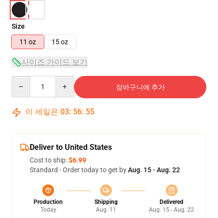
Size
11 oz
15 oz
사이즈 가이드 보기
Quantity
장바구니에 추가
이 세일은
03
:
56
:
54
Deliver to United States
Cost to ship:
$6.99
Standard - Order today to get by
Aug. 15 - Aug. 22
Production
Shipping
Delivered
Today
Aug. 11
Aug. 15 - Aug. 22