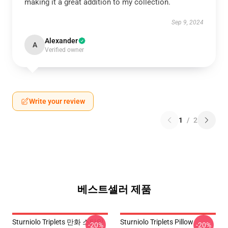
making it a great addition to my collection.
Sep 9, 2024
Alexander
A
Verified owner
Write your review
1
/
2
베스트셀러 제품
Sturniolo Triplets 만화 스타일
Sturniolo Triplets Pillow
-20%
-20%