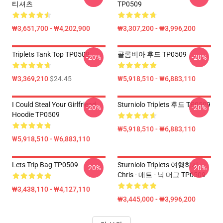
티셔츠
TP0509
₩3,651,700 - ₩4,202,900
₩3,307,200 - ₩3,996,200
Triplets Tank Top TP0509
콜롬비아 후드 TP0509
-20%
-20%
₩3,369,210
$24.45
₩5,918,510 - ₩6,883,110
I Could Steal Your Girlfriend
Sturniolo Triplets 후드 TP0509
-20%
-20%
Hoodie TP0509
₩5,918,510 - ₩6,883,110
₩5,918,510 - ₩6,883,110
Lets Trip Bag TP0509
Sturniolo Triplets 여행하자 -
-20%
-20%
Chris - 매트 - 닉 머그 TP0509
₩3,438,110 - ₩4,127,110
₩3,445,000 - ₩3,996,200