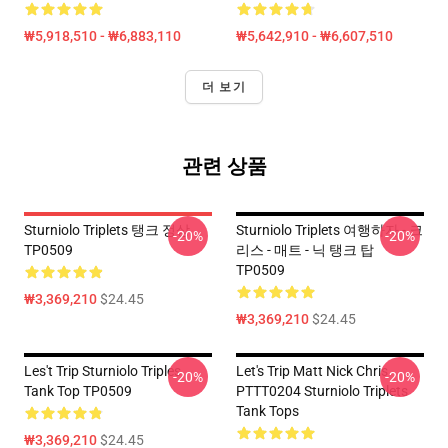
₩5,918,510 - ₩6,883,110
₩5,642,910 - ₩6,607,510
더 보기
관련 상품
Sturniolo Triplets 탱크 정상
Sturniolo Triplets 여행하자 - 크
-20%
-20%
TP0509
리스 - 매트 - 닉 탱크 탑
TP0509
₩3,369,210
$24.45
₩3,369,210
$24.45
Les't Trip Sturniolo Triples
Let's Trip Matt Nick Chris
-20%
-20%
Tank Top TP0509
PTTT0204 Sturniolo Triplets
Tank Tops
₩3,369,210
$24.45