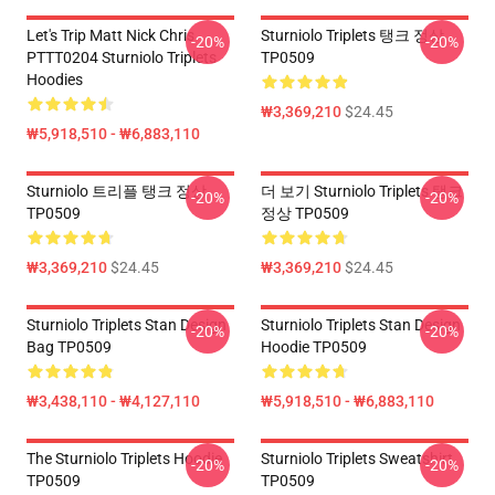
Let's Trip Matt Nick Chris
Sturniolo Triplets 탱크 정상
-20%
-20%
PTTT0204 Sturniolo Triplets
TP0509
Hoodies
₩3,369,210
$24.45
₩5,918,510 - ₩6,883,110
Sturniolo 트리플 탱크 정상
더 보기 Sturniolo Triplets 탱크
-20%
-20%
TP0509
정상 TP0509
₩3,369,210
$24.45
₩3,369,210
$24.45
Sturniolo Triplets Stan Design
Sturniolo Triplets Stan Design
-20%
-20%
Bag TP0509
Hoodie TP0509
₩3,438,110 - ₩4,127,110
₩5,918,510 - ₩6,883,110
The Sturniolo Triplets Hoodie
Sturniolo Triplets Sweatshirt
-20%
-20%
TP0509
TP0509