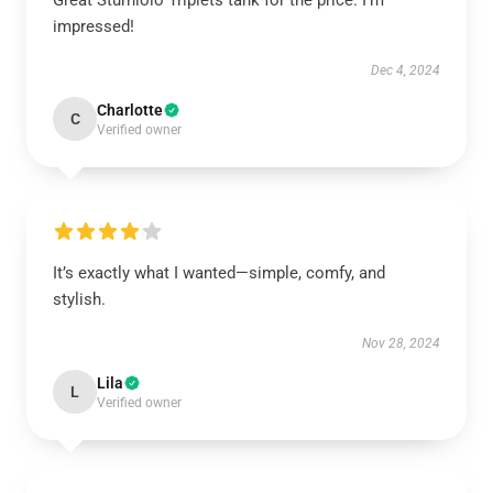
Great Sturniolo Triplets tank for the price. I'm
impressed!
Dec 4, 2024
Charlotte
C
Verified owner
It’s exactly what I wanted—simple, comfy, and
stylish.
Nov 28, 2024
Lila
L
Verified owner