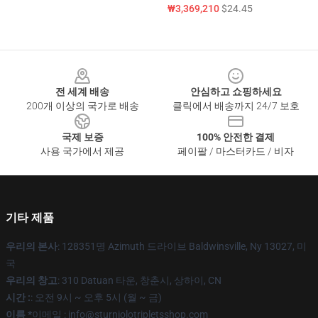
₩3,369,210
$24.45
Footer
전 세계 배송
안심하고 쇼핑하세요
200개 이상의 국가로 배송
클릭에서 배송까지 24/7 보호
국제 보증
100% 안전한 결제
사용 국가에서 제공
페이팔 / 마스터카드 / 비자
기타 제품
우리의 본사
: 128351명 Azimuth 드라이브 Baldwinsville, Ny 13027, 미
국
우리의 창고
: 310 Datuan 타운, 창춘시, 상하이, CN
시간 :
: 오전 9시 ~ 오후 5시 (월 ~ 금)
이름 *
이메일 : info@sturniolotripletsshop.com