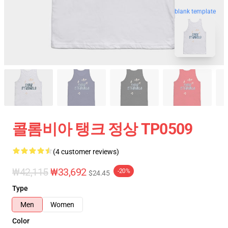
blank template
콜롬비아 탱크 정상 TP0509
(4 customer reviews)
₩42,115
₩33,692
-20%
$24.45
Type
Men
Women
Color