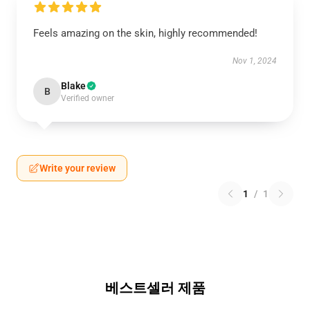
Feels amazing on the skin, highly recommended!
Nov 1, 2024
Blake
B
Verified owner
Write your review
1
/
1
베스트셀러 제품