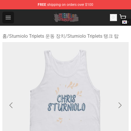
FREE
shipping on orders over $100
Sturniolo Triplets Shop - Official Sturniolo Triplets Merc
Open menu
홈
/
Sturniolo Triplets 운동 장치
/
Sturniolo Triplets 탱크 탑