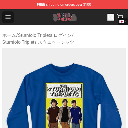
FREE
shipping on orders over $100
Sturniolo Triplets Shop - Official Sturniolo Triplets Merc
Open menu
ホーム
/
Sturniolo Triplets ログイン
/
Sturniolo Triplets スウェットシャツ