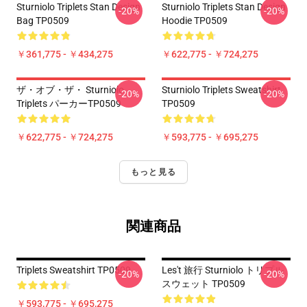
Sturniolo Triplets Stan Design
Sturniolo Triplets Stan Design
-20%
-20%
Bag TP0509
Hoodie TP0509
￥361,775 - ￥434,275
￥622,775 - ￥724,275
ザ・オブ・ザ・ Sturniolo
Sturniolo Triplets Sweatshirt
-20%
-20%
Triplets パーカーTP0509
TP0509
￥622,775 - ￥724,275
￥593,775 - ￥695,275
もっと見る
関連商品
Triplets Sweatshirt TP0509
Les't 旅行 Sturniolo トリプル
-20%
-20%
スウェット TP0509
￥593,775 - ￥695,275