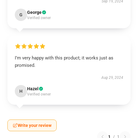
Sep 19, 2024
George
G
Verified owner
I’m very happy with this product; it works just as
promised.
Aug 29, 2024
Hazel
H
Verified owner
Write your review
1
/
1