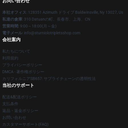
お問い合わせ
本社オフィス
: 128351 Azimuth ドライブ Baldwinsville, Ny 13027, Us
私達の倉庫
: 310 Datuanの町、長春市、上海、CN
営業時間
: 9:00～18:00(月～金)
電子メール
: info@sturniolotripletsshop.com
会社案内
私たちについて
利用規約
プライバシーポリシー
DMCA - 著作権ポリシー
カリフォルニアSB657: サプライチェーンの透明性法
当社のサポート
配送&配送ポリシー
支払条件
返品・返金ポリシー
お問い合わせ
カスタマーサポート(FAQ)