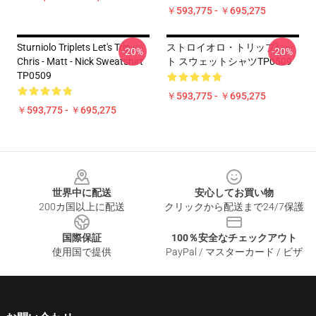
￥593,775 - ￥695,275
Sturniolo Triplets Let's Trip -
ストロイオロ・トリップレッ
-20%
-20%
Chris - Matt - Nick Sweatshirt
ト スウェットシャツTP0509
TP0509
￥593,775 - ￥695,275
￥593,775 - ￥695,275
Footer
世界中に配送
安心してお買い物
200カ国以上に配送
クリックから配送まで24/7保護
国際保証
100％安全なチェックアウト
使用国で提供
PayPal / マスターカード / ビザ