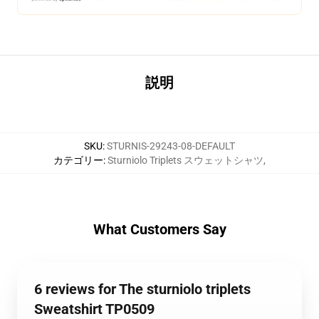
説明
SKU
:
STURNIS-29243-08-DEFAULT
カテゴリー
:
Sturniolo Triplets スウェットシャツ
,
What Customers Say
6 reviews for The sturniolo triplets
Sweatshirt TP0509