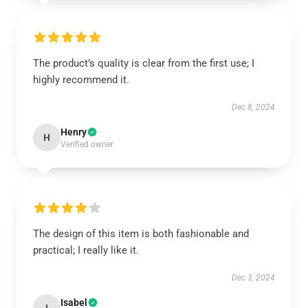
The product’s quality is clear from the first use; I
highly recommend it.
Dec 8, 2024
Henry
H
Verified owner
The design of this item is both fashionable and
practical; I really like it.
Dec 3, 2024
Isabel