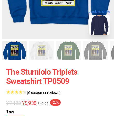
blank template
The Sturniolo Triplets
Sweatshirt TP0509
(6 customer reviews)
¥7,422
¥5,938
-20%
$40.95
Type