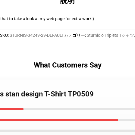
説明
re that to take a look at my web page for extra work:)
SKU
:
STURNIS-34249-29-DEFAULT
カテゴリー
:
Sturniolo Triplets Tシャツ
,
What Customers Say
ets stan design T-Shirt TP0509