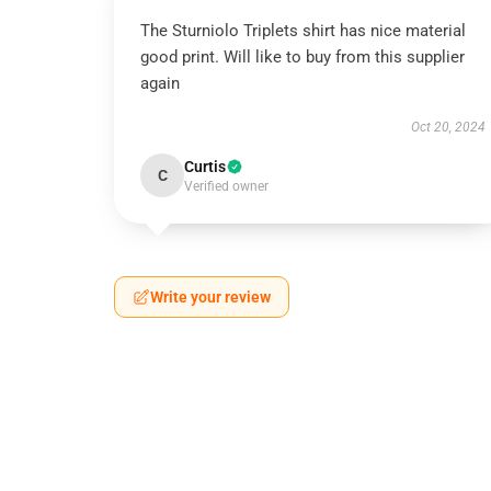
The Sturniolo Triplets shirt has nice material
good print. Will like to buy from this supplier
again
Oct 20, 2024
Curtis
C
Verified owner
Write your review