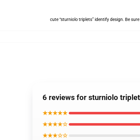
cute “sturniolo triplets” identify design. Be su
6 reviews for sturniolo tripl
★★★★★
★★★★☆
★★★☆☆