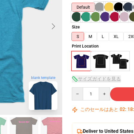
Default
Size
S
M
L
XL
2X
Print Location
blank template
サイズガイドを見る
Quantity
このセールはあと
02
:
18
Deliver to United States