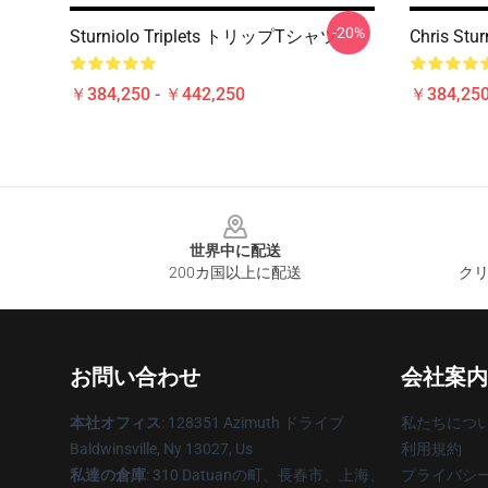
-20%
Sturniolo Triplets トリップTシャツ
Chris St
￥384,250 - ￥442,250
￥384,250
Footer
世界中に配送
200カ国以上に配送
クリ
お問い合わせ
会社案内
本社オフィス
: 128351 Azimuth ドライブ
私たちにつ
Baldwinsville, Ny 13027, Us
利用規約
私達の倉庫
: 310 Datuanの町、長春市、上海、
プライバシ