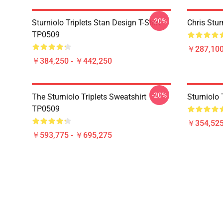
-20%
Sturniolo Triplets Stan Design T-Shirt
Chris Stu
TP0509
￥287,100
￥384,250 - ￥442,250
-20%
The Sturniolo Triplets Sweatshirt
Sturniol
TP0509
￥354,52
￥593,775 - ￥695,275