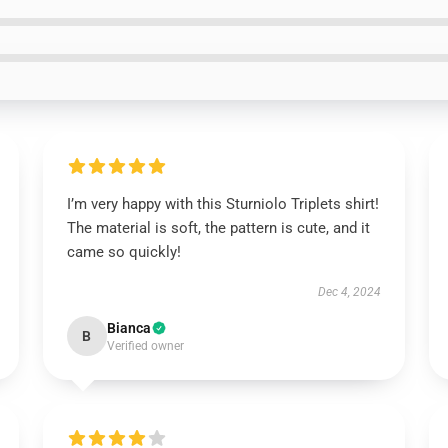
I’m very happy with this Sturniolo Triplets shirt!
The material is soft, the pattern is cute, and it
came so quickly!
Dec 4, 2024
Bianca
B
Verified owner