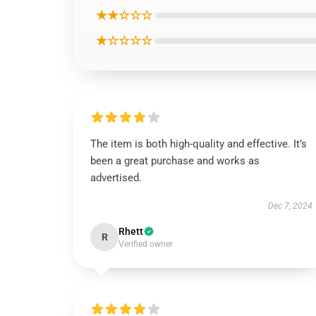
★★☆☆☆
★☆☆☆☆
The item is both high-quality and effective. It’s
been a great purchase and works as
advertised.
Dec 7, 2024
Rhett
R
Verified owner