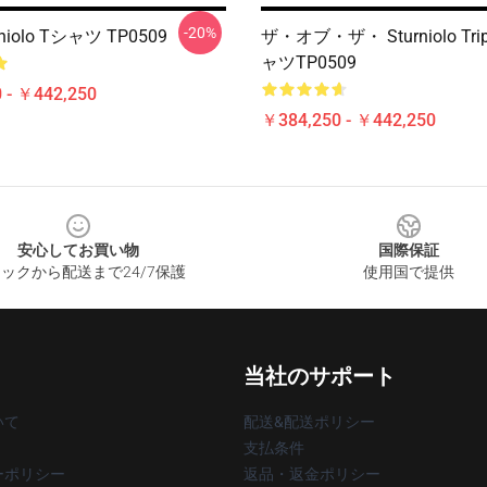
-20%
urniolo Tシャツ TP0509
ザ・オブ・ザ・ Sturniolo Trip
ャツTP0509
 - ￥442,250
￥384,250 - ￥442,250
安心してお買い物
国際保証
ックから配送まで24/7保護
使用国で提供
当社のサポート
いて
配送&配送ポリシー
支払条件
ーポリシー
返品・返金ポリシー