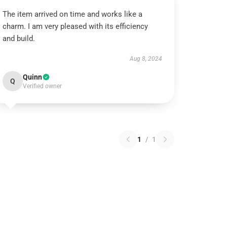
The item arrived on time and works like a
charm. I am very pleased with its efficiency
and build.
Aug 8, 2024
Quinn
Q
Verified owner
1
/
1