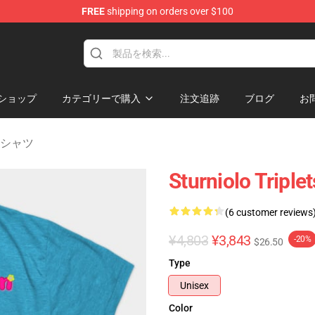
FREE
shipping on orders over $100
rchandise Store
ショップ
カテゴリーで購入
注文追跡
ブログ
お
ts Tシャツ
Sturniolo Triple
(6 customer reviews
¥4,803
¥3,843
-20%
$26.50
Type
Unisex
Color