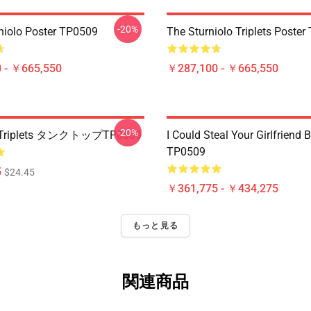
-20%
rniolo Poster TP0509
The Sturniolo Triplets Poste
 - ￥665,550
￥287,100 - ￥665,550
-20%
o Triplets タンクトップTP0509
I Could Steal Your Girlfriend 
TP0509
5
$24.45
￥361,775 - ￥434,275
もっと見る
関連商品