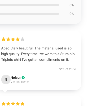
0%
0%
Absolutely beautiful! The material used is so
high quality. Every time I’ve worn this Sturniolo
Triplets shirt I’ve gotten compliments on it.
Nov 29, 2024
Nelson
N
Verified owner