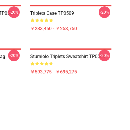
-20%
-20%
r TP0509
Triplets Case TP0509
￥233,450 - ￥253,750
-20%
-20%
Bag
Sturniolo Triplets Sweatshirt TP0509
￥593,775 - ￥695,275