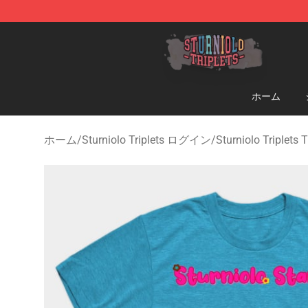
Sturniolo Triplets Shop - Official Sturniolo Triplets Me
ホーム
ホーム
/
Sturniolo Triplets ログイン
/
Sturniolo Triple