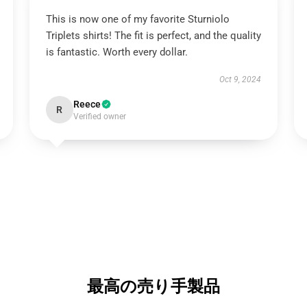
This is now one of my favorite Sturniolo
Triplets shirts! The fit is perfect, and the quality
is fantastic. Worth every dollar.
Oct 9, 2024
Reece
R
Verified owner
最高の売り手製品