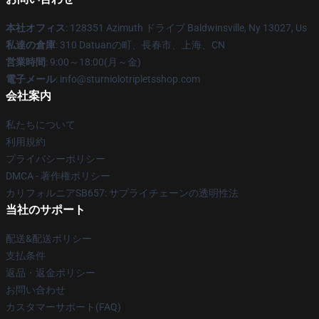
本社オフィス
: 128351 Azimuth ドライブ Baldwinsville, Ny 13027, Us
私達の倉庫
: 310 Datuanの町、長春市、上海、CN
営業時間
: 9:00～18:00(月～金)
電子メール
: info@sturniolotripletsshop.com
会社案内
私たちについて
利用規約
プライバシーポリシー
DMCA - 著作権ポリシー
カリフォルニアSB657: サプライチェーンの透明性法
当社のサポート
配送&配送ポリシー
支払条件
返品・返金ポリシー
お問い合わせ
カスタマーサポート(FAQ)