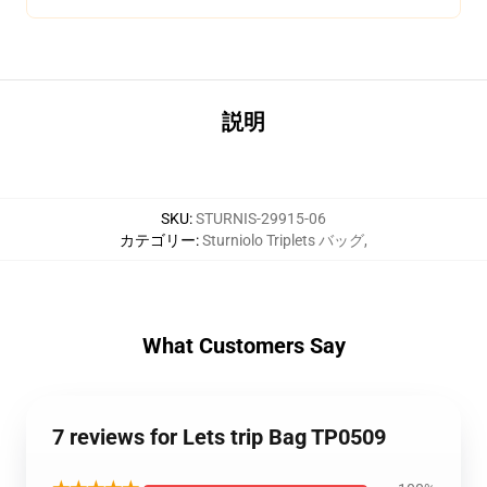
説明
SKU
:
STURNIS-29915-06
カテゴリー
:
Sturniolo Triplets バッグ
,
What Customers Say
7 reviews for Lets trip Bag TP0509