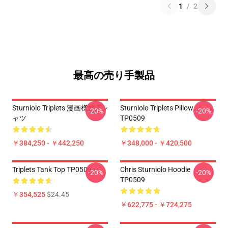
1
/
2
最高の売り手製品
Sturniolo Triplets 漫画様式 Tシ
Sturniolo Triplets Pillow
-20%
-20%
ャツ
TP0509
￥384,250 - ￥442,250
￥348,000 - ￥420,500
Triplets Tank Top TP0509
Chris Sturniolo Hoodie
-20%
-20%
TP0509
￥354,525
$24.45
￥622,775 - ￥724,275