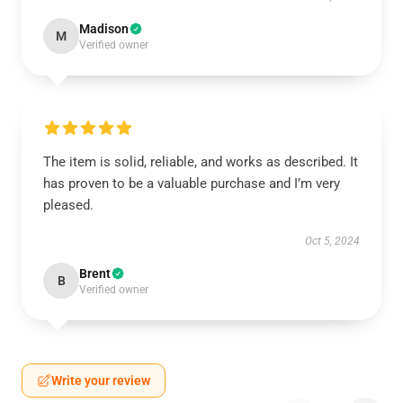
Madison
M
Verified owner
The item is solid, reliable, and works as described. It
has proven to be a valuable purchase and I’m very
pleased.
Oct 5, 2024
Brent
B
Verified owner
Write your review