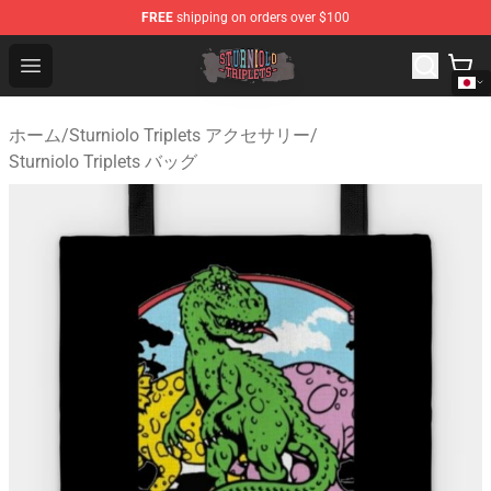
FREE
shipping on orders over $100
Sturniolo Triplets Shop - Official Sturniolo Triplets Merc
Open menu
ホーム
/
Sturniolo Triplets アクセサリー
/
Sturniolo Triplets バッグ