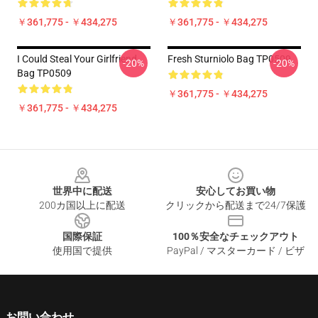
￥361,775 - ￥434,275
￥361,775 - ￥434,275
I Could Steal Your Girlfriend
Fresh Sturniolo Bag TP0509
-20%
-20%
Bag TP0509
￥361,775 - ￥434,275
￥361,775 - ￥434,275
Footer
世界中に配送
安心してお買い物
200カ国以上に配送
クリックから配送まで24/7保護
国際保証
100％安全なチェックアウト
使用国で提供
PayPal / マスターカード / ビザ
お問い合わせ