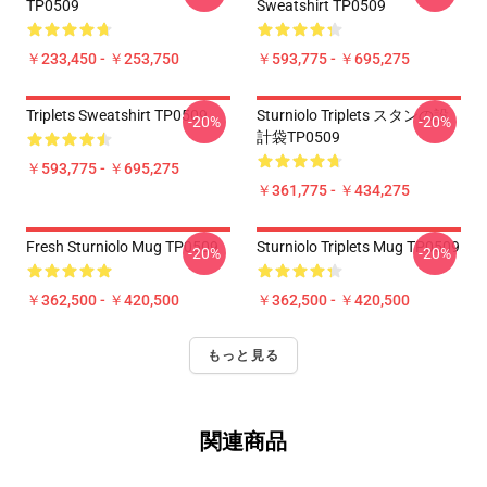
TP0509
Sweatshirt TP0509
￥233,450 - ￥253,750
￥593,775 - ￥695,275
Triplets Sweatshirt TP0509
Sturniolo Triplets スタンの設
-20%
-20%
計袋TP0509
￥593,775 - ￥695,275
￥361,775 - ￥434,275
Fresh Sturniolo Mug TP0509
Sturniolo Triplets Mug TP0509
-20%
-20%
￥362,500 - ￥420,500
￥362,500 - ￥420,500
もっと見る
関連商品