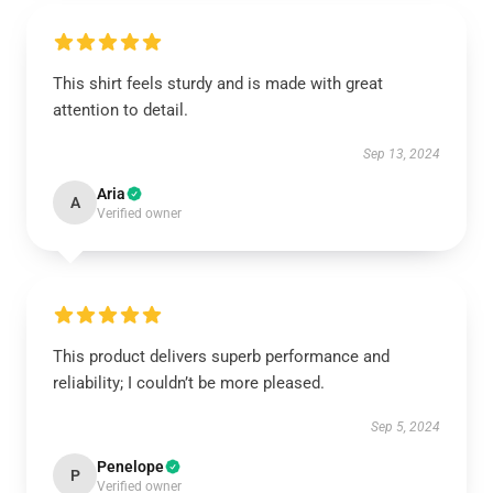
This shirt feels sturdy and is made with great
attention to detail.
Sep 13, 2024
Aria
A
Verified owner
This product delivers superb performance and
reliability; I couldn’t be more pleased.
Sep 5, 2024
Penelope
P
Verified owner