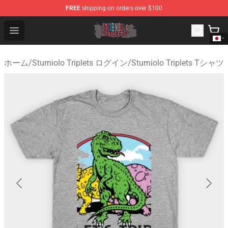
FREE
shipping on orders over $100
Sturniolo Triplets Shop - Official Sturniolo Triplets Merc
Open menu
ホーム
/
Sturniolo Triplets ログイン
/
Sturniolo Triplets Tシャツ