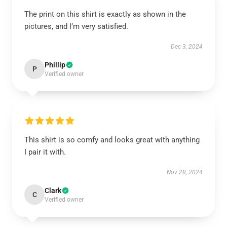
The print on this shirt is exactly as shown in the
pictures, and I’m very satisfied.
Dec 3, 2024
Phillip
P
Verified owner
This shirt is so comfy and looks great with anything
I pair it with.
Nov 28, 2024
Clark
C
Verified owner