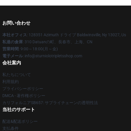
お問い合わせ
本社オフィス
: 128351 Azimuth ドライブ Baldwinsville, Ny 13027, Us
私達の倉庫
: 310 Datuanの町、長春市、上海、CN
営業時間
: 9:00～18:00(月～金)
電子メール
: info@sturniolotripletsshop.com
会社案内
私たちについて
利用規約
プライバシーポリシー
DMCA - 著作権ポリシー
カリフォルニアSB657: サプライチェーンの透明性法
当社のサポート
配送&配送ポリシー
支払条件