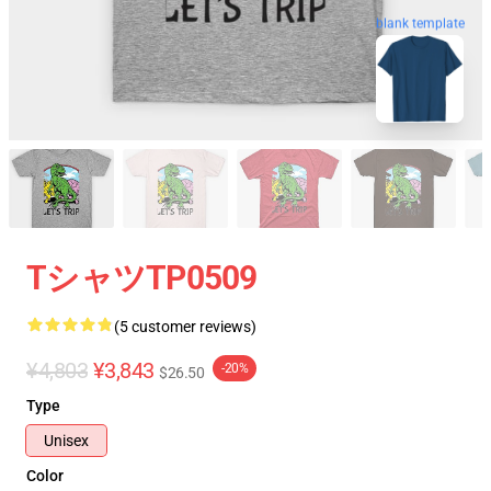
blank template
TシャツTP0509
(5 customer reviews)
¥4,803
¥3,843
-20%
$26.50
Type
Unisex
Color