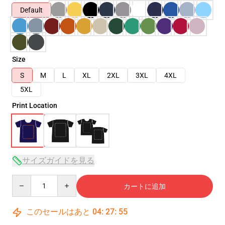
Default
Size
S
M
L
XL
2XL
3XL
4XL
5XL
Print Location
サイズガイドを見る
Quantity
カートに追加
このセールはあと
04
:
27
:
54