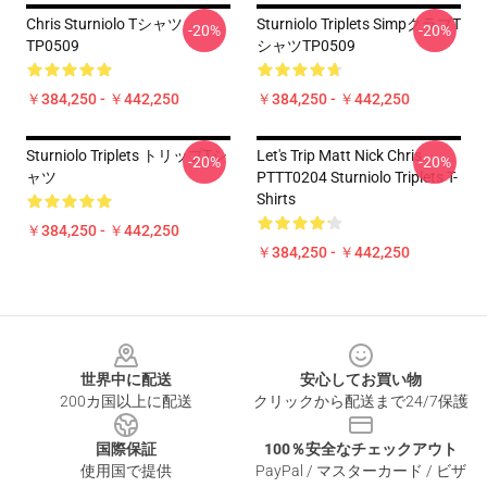
Chris Sturniolo Tシャツ
Sturniolo Triplets SimpクラブT
-20%
-20%
TP0509
シャツTP0509
￥384,250 - ￥442,250
￥384,250 - ￥442,250
Sturniolo Triplets トリップTシ
Let's Trip Matt Nick Chris
-20%
-20%
ャツ
PTTT0204 Sturniolo Triplets T-
Shirts
￥384,250 - ￥442,250
￥384,250 - ￥442,250
Footer
世界中に配送
安心してお買い物
200カ国以上に配送
クリックから配送まで24/7保護
国際保証
100％安全なチェックアウト
使用国で提供
PayPal / マスターカード / ビザ