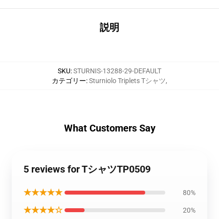
説明
SKU
:
STURNIS-13288-29-DEFAULT
カテゴリー
:
Sturniolo Triplets Tシャツ
,
What Customers Say
5 reviews for TシャツTP0509
★★★★★
80%
★★★★☆
20%